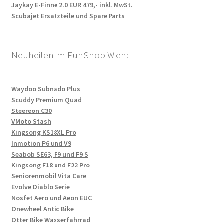
Jaykay E-Finne 2.0 EUR 479,- inkl. MwSt.
Scubajet Ersatzteile und Spare Parts
Neuheiten im FunShop Wien:
Waydoo Subnado Plus
Scuddy Premium Quad
Steereon C30
VMoto Stash
Kingsong KS18XL Pro
Inmotion P6 und V9
Seabob SE63, F9 und F9 S
Kingsong F18 und F22 Pro
Seniorenmobil Vita Care
Evolve Diablo Serie
Nosfet Aero und Aeon EUC
Onewheel Antic Bike
Otter Bike Wasserfahrrad