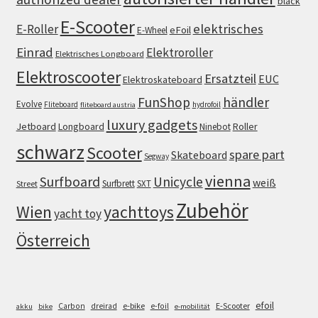
black
E-Scooter
elektrisches
E-Roller
eFoil
E-Wheel
Einrad
Elektroroller
Elektrisches Longboard
Elektroscooter
Ersatzteil
EUC
Elektroskateboard
FunShop
händler
Evolve
Fliteboard
hydrofoil
fliteboard austria
luxury gadgets
Jetboard
Longboard
Roller
Ninebot
schwarz
Scooter
spare part
Skateboard
Segway
vienna
Surfboard
Unicycle
weiß
Surfbrett
SXT
Street
Zubehör
Wien
yachttoys
yacht toy
Österreich
efoil
e-bike
E-Scooter
Carbon
dreirad
e-foil
akku
bike
e-mobilität