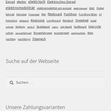
elektrisch
Einrad
Elektrisches Einrad
electric
elektromobilität
euc
elektromobilität am wasser
Evolve
elektroquad
FunShop
fliteboard
fahrrad
fahrzeug
flite
FunShop Wien
Firewheel
GT
Kingsong
Onewheel
Ninebot
Inmotion
Longboard
quad
jetboard
Unicycle
Segway
Surfboard
Skateboard
sup board
schnee
serie 2
spass
wassersport
urban
Wasserfahrzeug
Wien
wasserfahrrad
weihnachten
Österreich
yachttoys
yachttoy
Suche auf der Webseite
Suchen
nach:
Unsere Zahlungsvarianten