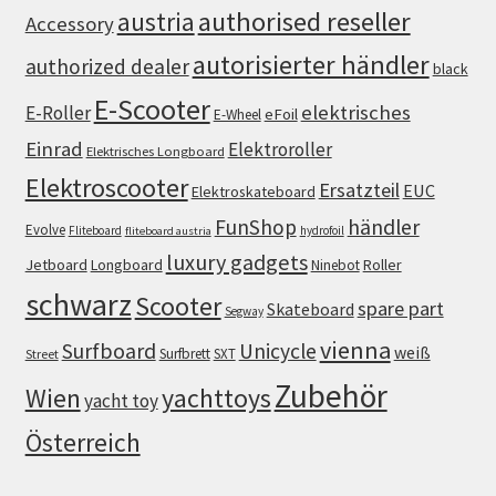
authorised reseller
austria
Accessory
autorisierter händler
authorized dealer
black
E-Scooter
elektrisches
E-Roller
eFoil
E-Wheel
Einrad
Elektroroller
Elektrisches Longboard
Elektroscooter
Ersatzteil
EUC
Elektroskateboard
FunShop
händler
Evolve
Fliteboard
hydrofoil
fliteboard austria
luxury gadgets
Jetboard
Longboard
Roller
Ninebot
schwarz
Scooter
spare part
Skateboard
Segway
vienna
Surfboard
Unicycle
weiß
Surfbrett
SXT
Street
Zubehör
Wien
yachttoys
yacht toy
Österreich