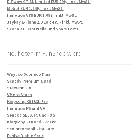
E-Twow GT SL Limited EUR 999,- inkl. MwSt.
Mobot EUR 1.649,- inkl. MwSt.
Inmotion V8S EUR 1.099,- inkl. MwSt.
Jaykay E-Finne 2.0 EUR 479,- inkl. MwSt.
Scubajet Ersatzteile und Spare Parts
Neuheiten im FunShop Wien:
Waydoo Subnado Plus
Scuddy Premium Quad
Steereon C30
VMoto Stash
Kingsong KS18XL Pro
Inmotion P6 und V9
Seabob SE63, F9 und F9 S
Kingsong F18 und F22 Pro
Seniorenmobil Vita Care
Evolve Diablo Serie