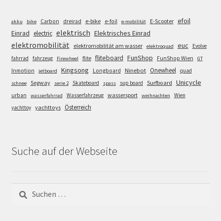
efoil
e-bike
E-Scooter
Carbon
dreirad
e-foil
akku
bike
e-mobilität
elektrisch
Einrad
Elektrisches Einrad
electric
elektromobilität
euc
elektromobilität am wasser
Evolve
elektroquad
FunShop
fliteboard
fahrrad
fahrzeug
flite
FunShop Wien
Firewheel
GT
Kingsong
Onewheel
Ninebot
Inmotion
Longboard
quad
jetboard
Unicycle
Segway
Surfboard
Skateboard
sup board
schnee
serie 2
spass
wassersport
urban
Wasserfahrzeug
Wien
wasserfahrrad
weihnachten
Österreich
yachttoys
yachttoy
Suche auf der Webseite
Suchen
nach: