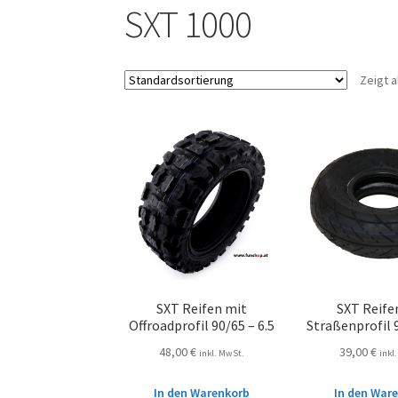
SXT 1000
Zeigt a
SXT Reifen mit
SXT Reife
Offroadprofil 90/65 – 6.5
Straßenprofil 9
48,00
€
39,00
€
inkl. MwSt.
inkl
In den Warenkorb
In den War