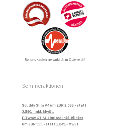
Bei uns kaufen sie wirklich in Österreich!
Sommeraktionen
Scuddy Slim V4 um EUR 2.099,- statt
2.590,- inkl. MwSt.
E-Twow GT SL Limited inkl. Blinker
um EUR 999,- statt 1.049,- MwSt.