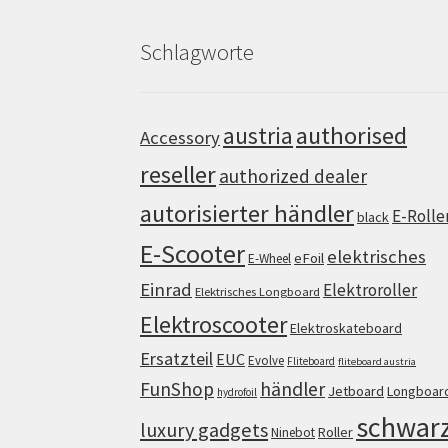
Schlagworte
authorised
austria
Accessory
reseller
authorized dealer
autorisierter händler
E-Rolle
black
E-Scooter
elektrisches
eFoil
E-Wheel
Einrad
Elektroroller
Elektrisches Longboard
Elektroscooter
Elektroskateboard
Ersatzteil
EUC
Evolve
Fliteboard
fliteboard austria
FunShop
händler
Jetboard
Longboar
hydrofoil
schwar
luxury gadgets
Roller
Ninebot