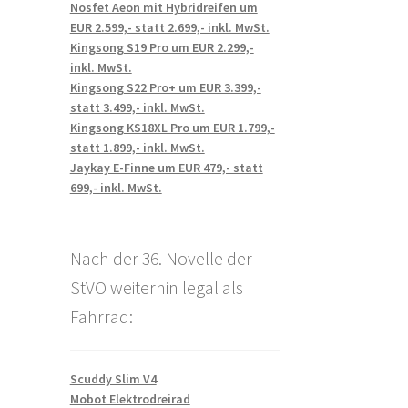
Nosfet Aeon mit Hybridreifen um
EUR 2.599,- statt 2.699,- inkl. MwSt.
Kingsong S19 Pro um EUR 2.299,-
inkl. MwSt.
Kingsong S22 Pro+ um EUR 3.399,-
statt 3.499,- inkl. MwSt.
Kingsong KS18XL Pro um EUR 1.799,-
statt 1.899,- inkl. MwSt.
Jaykay E-Finne um EUR 479,- statt
699,- inkl. MwSt.
Nach der 36. Novelle der
StVO weiterhin legal als
Fahrrad:
Scuddy Slim V4
Mobot Elektrodreirad