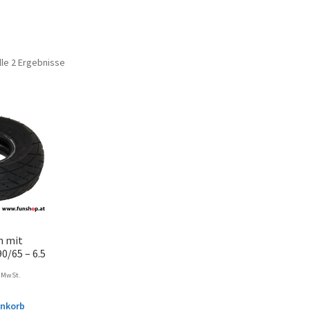
lle 2 Ergebnisse
n mit
0/65 – 6.5
. MwSt.
enkorb