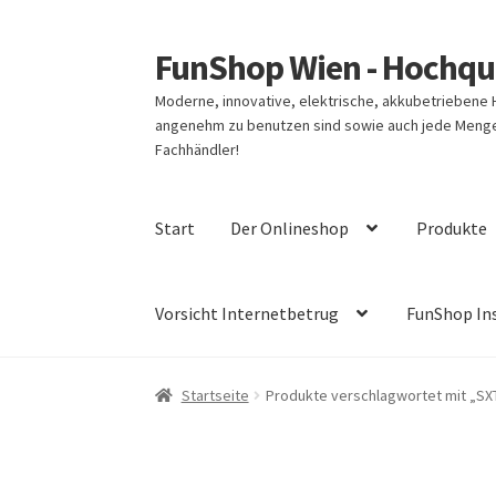
FunShop Wien - Hochqua
Zur
Zum
Navigation
Inhalt
Moderne, innovative, elektrische, akkubetriebene
springen
springen
angenehm zu benutzen sind sowie auch jede Menge 
Fachhändler!
Start
Der Onlineshop
Produkte
Vorsicht Internetbetrug
FunShop In
Startseite
Produkte verschlagwortet mit „SX