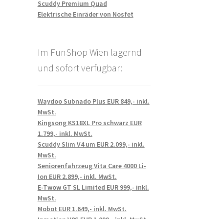
Scuddy Premium Quad
Elektrische Einräder von Nosfet
Im FunShop Wien lagernd
und sofort verfügbar:
Waydoo Subnado Plus EUR 849,- inkl.
MwSt.
Kingsong KS18XL Pro schwarz EUR
1.799,- inkl. MwSt.
Scuddy Slim V4 um EUR 2.099,- inkl.
MwSt.
Seniorenfahrzeug Vita Care 4000 Li-
Ion EUR 2.899,- inkl. MwSt.
E-Twow GT SL Limited EUR 999,- inkl.
MwSt.
Mobot EUR 1.649,- inkl. MwSt.