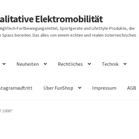
litative Elektromobilität
 HighTech-Fortbewegungsmittel, Sportgeräte und LifeStyle-Produkte, die
Spass bereiten. Das alles von einem echten und realen österreichischen
Neuheiten
Rechtliches
Technik
stagramauftritt
Über FunShop
Impressum
AGB
T 1000“