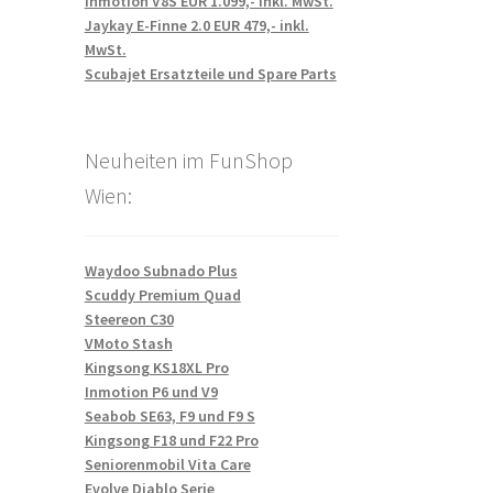
Inmotion V8S EUR 1.099,- inkl. MwSt.
Jaykay E-Finne 2.0 EUR 479,- inkl.
MwSt.
Scubajet Ersatzteile und Spare Parts
Neuheiten im FunShop
Wien:
Waydoo Subnado Plus
Scuddy Premium Quad
Steereon C30
VMoto Stash
Kingsong KS18XL Pro
Inmotion P6 und V9
Seabob SE63, F9 und F9 S
Kingsong F18 und F22 Pro
Seniorenmobil Vita Care
Evolve Diablo Serie