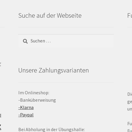
Suche auf der Webseite
F
Suchen
nach:
r
Unsere Zahlungsvarianten
Im Onlineshop:
Di
-Banküberweisung
ge
-Klarna
un
-Paypal
d
z
F
Bei Abholung in der Übungshalle:
F