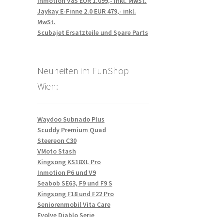
Inmotion V8S EUR 1.099,- inkl. MwSt.
Jaykay E-Finne 2.0 EUR 479,- inkl.
MwSt.
Scubajet Ersatzteile und Spare Parts
Neuheiten im FunShop
Wien:
Waydoo Subnado Plus
Scuddy Premium Quad
Steereon C30
VMoto Stash
Kingsong KS18XL Pro
Inmotion P6 und V9
Seabob SE63, F9 und F9 S
Kingsong F18 und F22 Pro
Seniorenmobil Vita Care
Evolve Diablo Serie