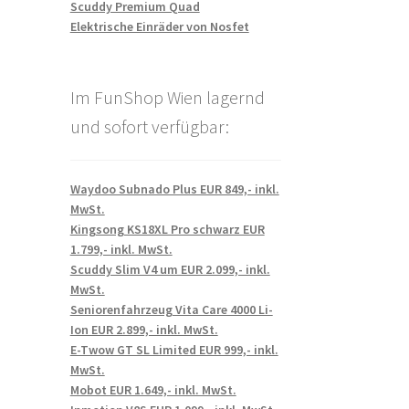
Scuddy Premium Quad
Elektrische Einräder von Nosfet
Im FunShop Wien lagernd
und sofort verfügbar:
Waydoo Subnado Plus EUR 849,- inkl.
MwSt.
Kingsong KS18XL Pro schwarz EUR
1.799,- inkl. MwSt.
Scuddy Slim V4 um EUR 2.099,- inkl.
MwSt.
Seniorenfahrzeug Vita Care 4000 Li-
Ion EUR 2.899,- inkl. MwSt.
E-Twow GT SL Limited EUR 999,- inkl.
MwSt.
Mobot EUR 1.649,- inkl. MwSt.