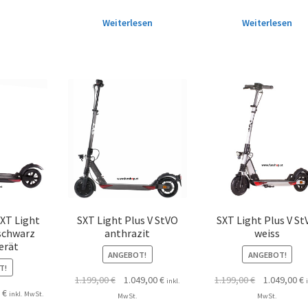
Weiterlesen
Weiterlesen
SXT Light
SXT Light Plus V StVO
SXT Light Plus V St
 schwarz
anthrazit
weiss
erät
ANGEBOT!
ANGEBOT!
T!
1.199,00
€
1.049,00
€
1.199,00
€
1.049,00
€
inkl.
0
€
inkl. MwSt.
MwSt.
MwSt.