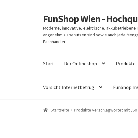
FunShop Wien - Hochqua
Zur
Zum
Navigation
Inhalt
Moderne, innovative, elektrische, akkubetriebene
springen
springen
angenehm zu benutzen sind sowie auch jede Menge 
Fachhändler!
Start
Der Onlineshop
Produkte
Vorsicht Internetbetrug
FunShop In
Startseite
Produkte verschlagwortet mit „SXT