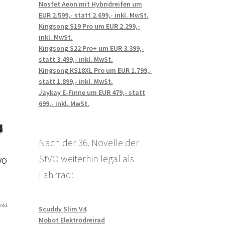
Nosfet Aeon mit Hybridreifen um
EUR 2.599,- statt 2.699,- inkl. MwSt.
Kingsong S19 Pro um EUR 2.299,-
inkl. MwSt.
Kingsong S22 Pro+ um EUR 3.399,-
statt 3.499,- inkl. MwSt.
Kingsong KS18XL Pro um EUR 1.799,-
statt 1.899,- inkl. MwSt.
Jaykay E-Finne um EUR 479,- statt
699,- inkl. MwSt.
Nach der 36. Novelle der
StVO weiterhin legal als
VO
Fahrrad:
inkl.
Scuddy Slim V4
Mobot Elektrodreirad