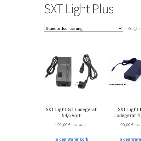
SXT Light Plus
Zeigt a
SXT Light GT Ladegerät
SXT Light 
54,6 Volt
Ladegerät 41
108,00
€
90,00
€
inkl. MwSt.
inkl
In den Warenkorb
In den War