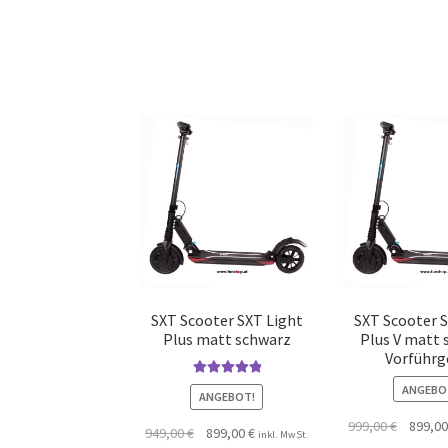
SXT Scooter SXT Light
SXT Scooter 
Plus matt schwarz
Plus V matt
Vorführg
Bewertet mit
ANGEBO
ANGEBOT!
5.00
von 5
999,00
€
899,0
949,00
€
899,00
€
inkl. MwSt.