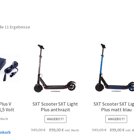
lle 11 Ergebnisse
Plus V
SXT Scooter SXT Light
SXT Scooter SXT Li
,5 Volt
Plus anthrazit
Plus matt blau
ANGEBOT!
ANGEBOT!
. MwSt.
949,00
€
899,00
€
949,00
€
899,00
€
inkl. MwSt.
inkl. 
enkorb