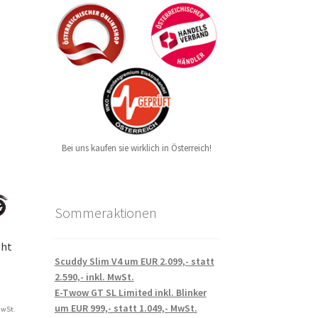
Bei uns kaufen sie wirklich in Österreich!
Sommeraktionen
ght
Scuddy Slim V4 um EUR 2.099,- statt
2.590,- inkl. MwSt.
E-Twow GT SL Limited inkl. Blinker
um EUR 999,- statt 1.049,- MwSt.
MwSt.