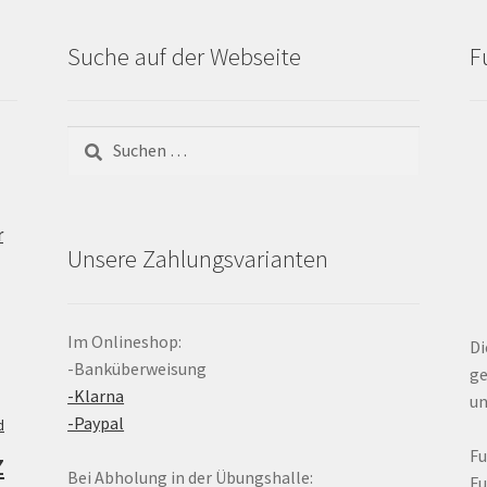
Suche auf der Webseite
F
Suchen
nach:
r
Unsere Zahlungsvarianten
Im Onlineshop:
Di
-Banküberweisung
ge
-Klarna
un
-Paypal
d
z
F
Bei Abholung in der Übungshalle:
F