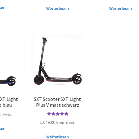
sen
Weiterlesen
Weiterlesen
SXT Light
SXT Scooter SXT Light
t blau
Plus V matt schwarz
kl. MwSt.
Bewertet mit
1.049,00
€
inkl. MwSt.
5.00
von 5
sen
Weiterlesen