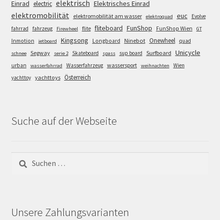
elektrisch
Einrad
Elektrisches Einrad
electric
elektromobilität
euc
elektromobilität am wasser
Evolve
elektroquad
FunShop
fliteboard
fahrrad
fahrzeug
flite
FunShop Wien
Firewheel
GT
Kingsong
Onewheel
Ninebot
Inmotion
Longboard
quad
jetboard
Unicycle
Segway
Surfboard
Skateboard
sup board
schnee
serie 2
spass
wassersport
urban
Wasserfahrzeug
Wien
wasserfahrrad
weihnachten
Österreich
yachttoys
yachttoy
Suche auf der Webseite
Suchen
nach:
Unsere Zahlungsvarianten