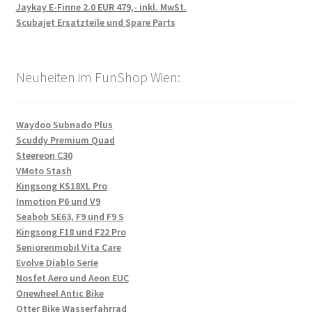
Jaykay E-Finne 2.0 EUR 479,- inkl. MwSt.
Scubajet Ersatzteile und Spare Parts
Neuheiten im FunShop Wien:
Waydoo Subnado Plus
Scuddy Premium Quad
Steereon C30
VMoto Stash
Kingsong KS18XL Pro
Inmotion P6 und V9
Seabob SE63, F9 und F9 S
Kingsong F18 und F22 Pro
Seniorenmobil Vita Care
Evolve Diablo Serie
Nosfet Aero und Aeon EUC
Onewheel Antic Bike
Otter Bike Wasserfahrrad