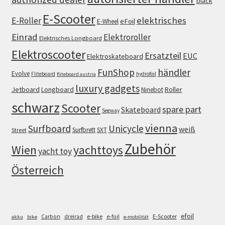
black
E-Scooter
elektrisches
E-Roller
eFoil
E-Wheel
Einrad
Elektroroller
Elektrisches Longboard
Elektroscooter
Ersatzteil
EUC
Elektroskateboard
FunShop
händler
Evolve
Fliteboard
hydrofoil
fliteboard austria
luxury gadgets
Jetboard
Longboard
Roller
Ninebot
schwarz
Scooter
spare part
Skateboard
Segway
vienna
Surfboard
Unicycle
weiß
Surfbrett
SXT
Street
Zubehör
Wien
yachttoys
yacht toy
Österreich
efoil
e-bike
E-Scooter
Carbon
dreirad
e-foil
akku
bike
e-mobilität