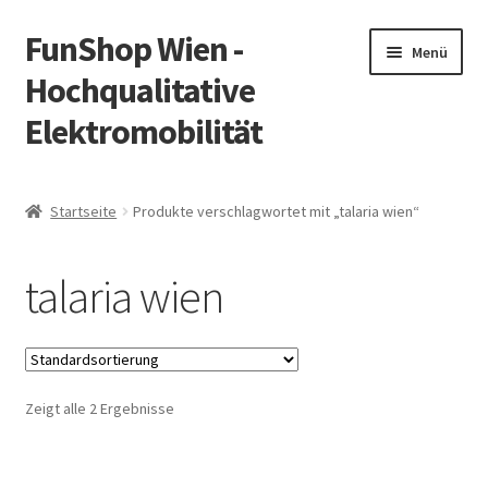
FunShop Wien -
Zur
Zum
Menü
Navigation
Inhalt
Hochqualitative
springen
springen
Elektromobilität
Unterm
Zum Onlineshop
öffnen
Startseite
Produkte verschlagwortet mit „talaria wien“
Unterm
Informationen zur Rechtslage in Österreich
öffnen
talaria wien
Unterm
Vorsicht Internetbetrug
öffnen
Unterm
Über FunShop
öffnen
Zeigt alle 2 Ergebnisse
Impressum
Zum Onlineshop in der Web Version