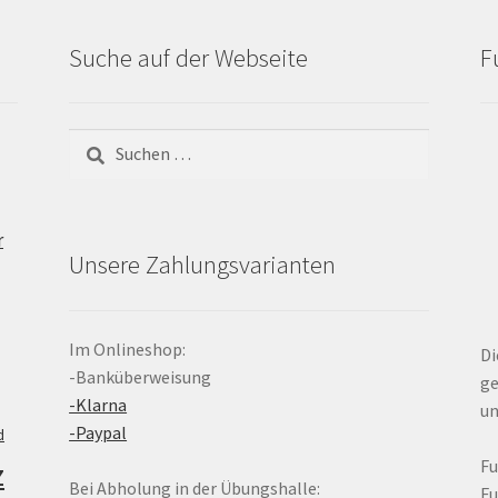
Suche auf der Webseite
F
Suchen
nach:
r
Unsere Zahlungsvarianten
Im Onlineshop:
Di
-Banküberweisung
ge
-Klarna
un
-Paypal
d
z
F
Bei Abholung in der Übungshalle:
F