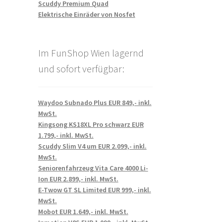
Scuddy Premium Quad
Elektrische Einräder von Nosfet
Im FunShop Wien lagernd
und sofort verfügbar:
Waydoo Subnado Plus EUR 849,- inkl.
MwSt.
Kingsong KS18XL Pro schwarz EUR
1.799,- inkl. MwSt.
Scuddy Slim V4 um EUR 2.099,- inkl.
MwSt.
Seniorenfahrzeug Vita Care 4000 Li-
Ion EUR 2.899,- inkl. MwSt.
E-Twow GT SL Limited EUR 999,- inkl.
MwSt.
Mobot EUR 1.649,- inkl. MwSt.