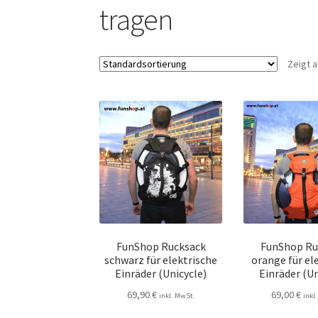
tragen
Zeigt a
FunShop Rucksack
FunShop Ru
schwarz für elektrische
orange für el
Einräder (Unicycle)
Einräder (Un
69,90
€
69,00
€
inkl. MwSt.
inkl