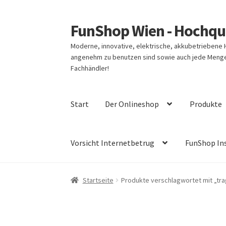
FunShop Wien - Hochqua
Zur
Zum
Navigation
Inhalt
Moderne, innovative, elektrische, akkubetriebene
springen
springen
angenehm zu benutzen sind sowie auch jede Menge 
Fachhändler!
Start
Der Onlineshop
Produkte
Vorsicht Internetbetrug
FunShop In
Startseite
Produkte verschlagwortet mit „tr