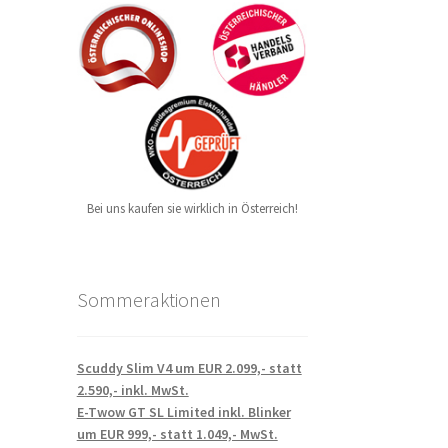
Bei uns kaufen sie wirklich in Österreich!
Sommeraktionen
Scuddy Slim V4 um EUR 2.099,- statt
2.590,- inkl. MwSt.
E-Twow GT SL Limited inkl. Blinker
um EUR 999,- statt 1.049,- MwSt.