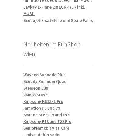
Inmotion V8S EUR 1.099,- inkl. MwSt.
Jaykay E-Finne 2.0 EUR 479,- inkl.
MwSt.
Scubajet Ersatzteile und Spare Parts
Neuheiten im FunShop
Wien:
Waydoo Subnado Plus
Scuddy Premium Quad
Steereon C30
VMoto Stash
Kingsong KS18XL Pro
Inmotion P6 und V9
Seabob SE63, F9 und F9 S
Kingsong F18 und F22 Pro
Seniorenmobil Vita Care
Evolve Diablo Serie