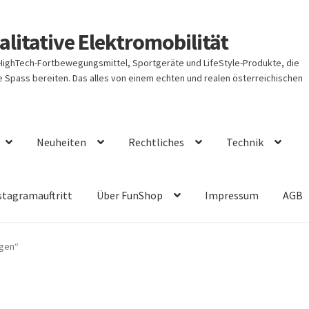
litative Elektromobilität
 HighTech-Fortbewegungsmittel, Sportgeräte und LifeStyle-Produkte, die
Spass bereiten. Das alles von einem echten und realen österreichischen
Neuheiten
Rechtliches
Technik
stagramauftritt
Über FunShop
Impressum
AGB
agen“