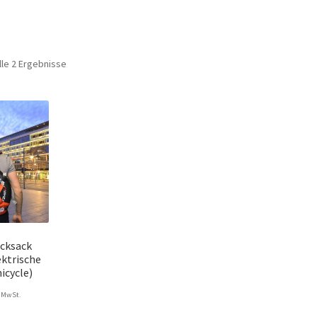
lle 2 Ergebnisse
cksack
ektrische
icycle)
. MwSt.