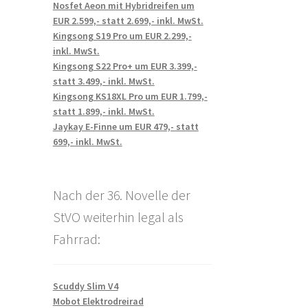
Nosfet Aeon mit Hybridreifen um
EUR 2.599,- statt 2.699,- inkl. MwSt.
Kingsong S19 Pro um EUR 2.299,-
inkl. MwSt.
Kingsong S22 Pro+ um EUR 3.399,-
statt 3.499,- inkl. MwSt.
Kingsong KS18XL Pro um EUR 1.799,-
statt 1.899,- inkl. MwSt.
Jaykay E-Finne um EUR 479,- statt
699,- inkl. MwSt.
Nach der 36. Novelle der
StVO weiterhin legal als
Fahrrad:
Scuddy Slim V4
Mobot Elektrodreirad