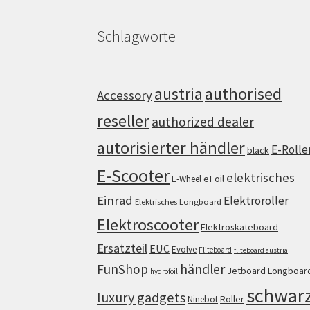
Schlagworte
authorised
austria
Accessory
reseller
authorized dealer
autorisierter händler
E-Rolle
black
E-Scooter
elektrisches
eFoil
E-Wheel
Einrad
Elektroroller
Elektrisches Longboard
Elektroscooter
Elektroskateboard
Ersatzteil
EUC
Evolve
Fliteboard
fliteboard austria
FunShop
händler
Jetboard
Longboar
hydrofoil
schwar
luxury gadgets
Roller
Ninebot