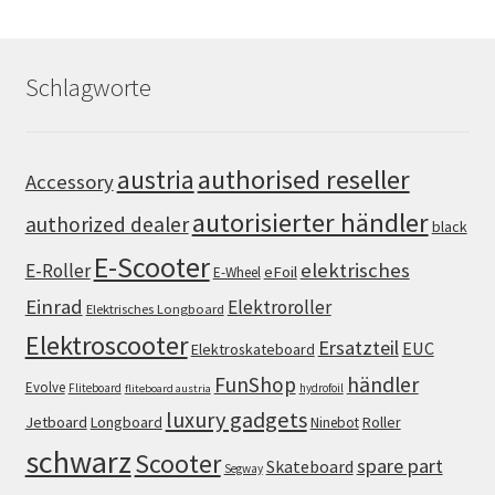
Schlagworte
authorised reseller
austria
Accessory
autorisierter händler
authorized dealer
black
E-Scooter
elektrisches
E-Roller
eFoil
E-Wheel
Einrad
Elektroroller
Elektrisches Longboard
Elektroscooter
Ersatzteil
EUC
Elektroskateboard
FunShop
händler
Evolve
Fliteboard
hydrofoil
fliteboard austria
luxury gadgets
Jetboard
Longboard
Roller
Ninebot
schwarz
Scooter
spare part
Skateboard
Segway