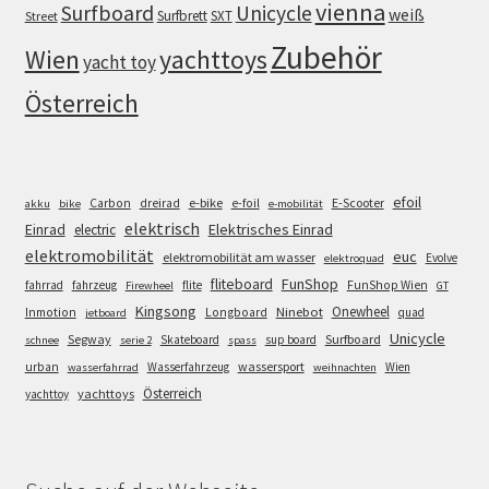
vienna
Surfboard
Unicycle
weiß
Surfbrett
SXT
Street
Zubehör
Wien
yachttoys
yacht toy
Österreich
efoil
e-bike
E-Scooter
Carbon
dreirad
e-foil
akku
bike
e-mobilität
elektrisch
Einrad
Elektrisches Einrad
electric
elektromobilität
euc
elektromobilität am wasser
Evolve
elektroquad
FunShop
fliteboard
fahrrad
fahrzeug
flite
FunShop Wien
Firewheel
GT
Kingsong
Onewheel
Ninebot
Inmotion
Longboard
quad
jetboard
Unicycle
Segway
Surfboard
Skateboard
sup board
schnee
serie 2
spass
wassersport
urban
Wasserfahrzeug
Wien
wasserfahrrad
weihnachten
Österreich
yachttoys
yachttoy