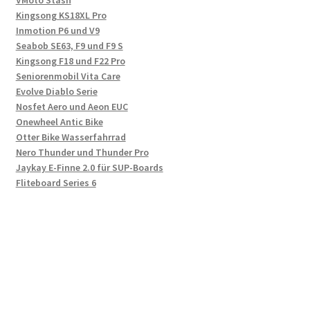
VMoto Stash
Kingsong KS18XL Pro
Inmotion P6 und V9
Seabob SE63, F9 und F9 S
Kingsong F18 und F22 Pro
Seniorenmobil Vita Care
Evolve Diablo Serie
Nosfet Aero und Aeon EUC
Onewheel Antic Bike
Otter Bike Wasserfahrrad
Nero Thunder und Thunder Pro
Jaykay E-Finne 2.0 für SUP-Boards
Fliteboard Series 6