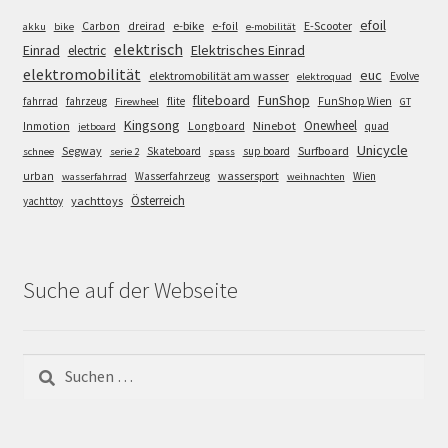
efoil
e-bike
E-Scooter
Carbon
dreirad
e-foil
akku
bike
e-mobilität
elektrisch
Einrad
Elektrisches Einrad
electric
elektromobilität
euc
elektromobilität am wasser
Evolve
elektroquad
FunShop
fliteboard
fahrrad
fahrzeug
flite
FunShop Wien
Firewheel
GT
Kingsong
Onewheel
Ninebot
Inmotion
Longboard
quad
jetboard
Unicycle
Segway
Surfboard
Skateboard
sup board
schnee
serie 2
spass
wassersport
urban
Wasserfahrzeug
Wien
wasserfahrrad
weihnachten
Österreich
yachttoys
yachttoy
Suche auf der Webseite
Suchen
nach: