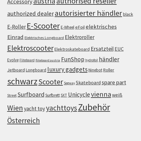
authorised reseller
austria
Accessory
autorisierter händler
authorized dealer
black
E-Scooter
elektrisches
E-Roller
eFoil
E-Wheel
Einrad
Elektroroller
Elektrisches Longboard
Elektroscooter
Ersatzteil
EUC
Elektroskateboard
FunShop
händler
Evolve
Fliteboard
hydrofoil
fliteboard austria
luxury gadgets
Jetboard
Longboard
Roller
Ninebot
schwarz
Scooter
spare part
Skateboard
Segway
vienna
Surfboard
Unicycle
weiß
Surfbrett
SXT
Street
Zubehör
Wien
yachttoys
yacht toy
Österreich