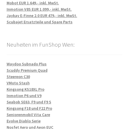
Mobot EUR 1.649,- inkl. MwSt.
Inmotion V8S EUR 1.099,- inkl. MwSt.
Jaykay E-Finne 2.0 EUR 479,- inkl. MwSt.
Scubajet Ersatzteile und Spare Parts
Neuheiten im FunShop Wien:
Waydoo Subnado Plus
Scuddy Premium Quad
Steereon C30
VMoto Stash
Kingsong KS18XL Pro
Inmotion P6 und V9
Seabob SE63, F9 und F9 S
Kingsong F18 und F22 Pro
Seniorenmobil Vita Care
Evolve Diablo Serie
Nosfet Aero und Aeon EUC