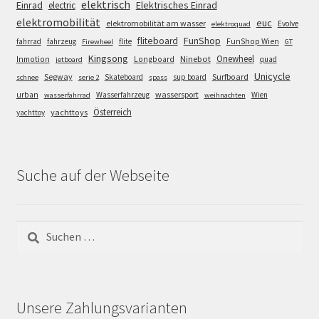
elektrisch
Einrad
Elektrisches Einrad
electric
elektromobilität
euc
elektromobilität am wasser
Evolve
elektroquad
FunShop
fliteboard
fahrrad
fahrzeug
flite
FunShop Wien
Firewheel
GT
Kingsong
Onewheel
Ninebot
Inmotion
Longboard
quad
jetboard
Unicycle
Segway
Surfboard
Skateboard
sup board
schnee
serie 2
spass
wassersport
urban
Wasserfahrzeug
Wien
wasserfahrrad
weihnachten
Österreich
yachttoys
yachttoy
Suche auf der Webseite
Suchen
nach:
Unsere Zahlungsvarianten