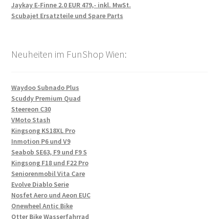
Jaykay E-Finne 2.0 EUR 479,- inkl. MwSt.
Scubajet Ersatzteile und Spare Parts
Neuheiten im FunShop Wien:
Waydoo Subnado Plus
Scuddy Premium Quad
Steereon C30
VMoto Stash
Kingsong KS18XL Pro
Inmotion P6 und V9
Seabob SE63, F9 und F9 S
Kingsong F18 und F22 Pro
Seniorenmobil Vita Care
Evolve Diablo Serie
Nosfet Aero und Aeon EUC
Onewheel Antic Bike
Otter Bike Wasserfahrrad