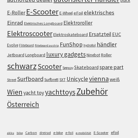
black
E-Scooter
elektrisches
E-Roller
eFoil
E-Wheel
Einrad
Elektroroller
Elektrisches Longboard
Elektroscooter
Ersatzteil
EUC
Elektroskateboard
FunShop
händler
Evolve
Fliteboard
hydrofoil
fliteboard austria
luxury gadgets
Jetboard
Longboard
Roller
Ninebot
schwarz
Scooter
spare part
Skateboard
Segway
vienna
Surfboard
Unicycle
weiß
Surfbrett
SXT
Street
Zubehör
Wien
yachttoys
yacht toy
Österreich
efoil
e-bike
E-Scooter
Carbon
dreirad
e-foil
akku
bike
e-mobilität