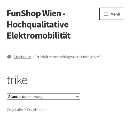
FunShop Wien -
Zur
Zum
Menü
Navigation
Inhalt
Hochqualitative
springen
springen
Elektromobilität
Unterm
Zum Onlineshop
öffnen
Startseite
Produkte verschlagwortet mit „trike“
Unterm
Informationen zur Rechtslage in Österreich
öffnen
trike
Unterm
Vorsicht Internetbetrug
öffnen
Unterm
Über FunShop
öffnen
Zeigt alle 2 Ergebnisse
Impressum
Zum Onlineshop in der Web Version