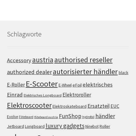
Schlagworte
authorised reseller
austria
Accessory
autorisierter händler
authorized dealer
black
E-Scooter
elektrisches
E-Roller
eFoil
E-Wheel
Einrad
Elektroroller
Elektrisches Longboard
Elektroscooter
Ersatzteil
EUC
Elektroskateboard
FunShop
händler
Evolve
Fliteboard
hydrofoil
fliteboard austria
luxury gadgets
Jetboard
Longboard
Roller
Ninebot