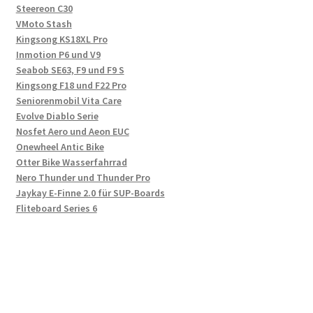
Steereon C30
VMoto Stash
Kingsong KS18XL Pro
Inmotion P6 und V9
Seabob SE63, F9 und F9 S
Kingsong F18 und F22 Pro
Seniorenmobil Vita Care
Evolve Diablo Serie
Nosfet Aero und Aeon EUC
Onewheel Antic Bike
Otter Bike Wasserfahrrad
Nero Thunder und Thunder Pro
Jaykay E-Finne 2.0 für SUP-Boards
Fliteboard Series 6