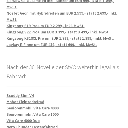
E-Twow GT SL Limited inkl. Blinker um EUR 999,- statt 1.049,-
MwSt.
Nosfet Aeon mit Hybridreifen um EUR 2.599,- statt 2.699,- inkl.
MwSt.
Kingsong S19 Pro um EUR 2.299,- inkl. MwSt.
Kingsong S22 Pro+ um EUR 3.399,- statt 3.499,- inkl. MwSt.
Kingsong KS18XL Pro um EUR 1.799,- statt 1.899,- inkl. MwSt.
Jaykay E-Finne um EUR 479,- statt 699,- inkl. MwSt.
Nach der 36. Novelle der StVO weiterhin legal als
Fahrrad:
Scuddy Slim V4
Mobot Elektrodreirad
Seniorenmobil Vita Care 4000
Seniorenmobil Vita Care 1000
Vita Care 4000 Duo
Nero Thunder Lastenfahrrad