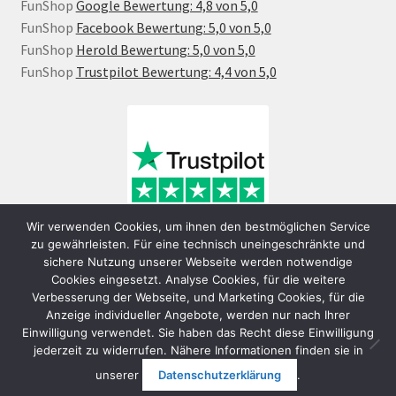
FunShop
Google Bewertung: 4,8 von 5,0
FunShop
Facebook Bewertung: 5,0 von 5,0
FunShop
Herold Bewertung: 5,0 von 5,0
FunShop
Trustpilot Bewertung: 4,4 von 5,0
Wir verwenden Cookies, um ihnen den bestmöglichen Service
zu gewährleisten. Für eine technisch uneingeschränkte und
sichere Nutzung unserer Webseite werden notwendige
Cookies eingesetzt. Analyse Cookies, für die weitere
Verbesserung der Webseite, und Marketing Cookies, für die
Anzeige individueller Angebote, werden nur nach Ihrer
Einwilligung verwendet. Sie haben das Recht diese Einwilligung
jederzeit zu widerrufen. Nähere Informationen finden sie in
© FunShop Wien - Hochqualitative Elektromobilität 2026
unserer
Datenschutzerklärung
.
Datenschutzerklärung
Erstellt mit WooCommerce
.