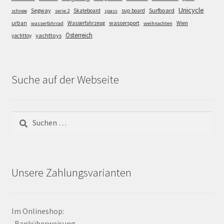
Unicycle
Segway
Surfboard
Skateboard
sup board
schnee
serie 2
spass
wassersport
urban
Wasserfahrzeug
Wien
wasserfahrrad
weihnachten
Österreich
yachttoys
yachttoy
Suche auf der Webseite
Suchen
nach:
Unsere Zahlungsvarianten
Im Onlineshop:
-Banküberweisung