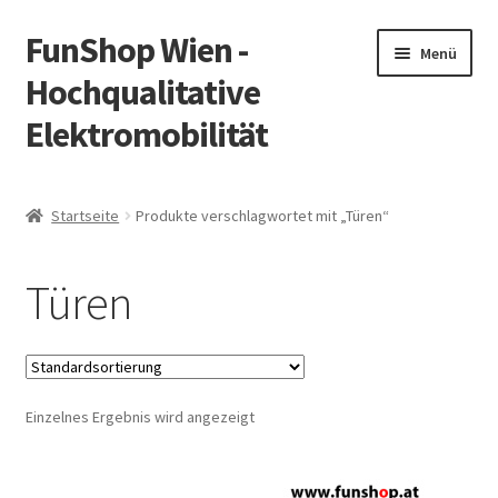
FunShop Wien -
Zur
Zum
Menü
Navigation
Inhalt
Hochqualitative
springen
springen
Elektromobilität
Unterm
Zum Onlineshop
öffnen
Startseite
Produkte verschlagwortet mit „Türen“
Unterm
Informationen zur Rechtslage in Österreich
öffnen
Türen
Unterm
Vorsicht Internetbetrug
öffnen
Unterm
Über FunShop
öffnen
Einzelnes Ergebnis wird angezeigt
Impressum
Zum Onlineshop in der Web Version