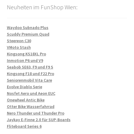
Neuheiten im FunShop Wien:
Waydoo Subnado Plus
Scuddy Premium Quad
Steereon C30
VMoto Stash
Kingsong KS18XL Pro
Inmotion P6 und V9
Seabob SE63, F9 und F9 S
Kingsong F18 und F22 Pro
Seniorenmobil Vita Care
Evolve Diablo Serie
Nosfet Aero und Aeon EUC
Onewheel Antic Bike
Otter Bike Wasserfahrrad
Nero Thunder und Thunder Pro
Jaykay E-Finne 2.0 für SUP-Boards
Fliteboard Series 6