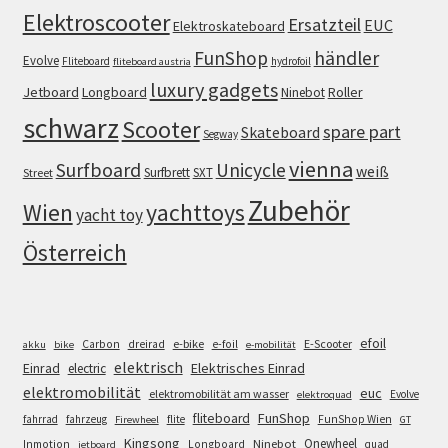
Elektroscooter
Ersatzteil
EUC
Elektroskateboard
FunShop
händler
Evolve
Fliteboard
hydrofoil
fliteboard austria
luxury gadgets
Jetboard
Longboard
Roller
Ninebot
schwarz
Scooter
spare part
Skateboard
Segway
vienna
Surfboard
Unicycle
weiß
Surfbrett
SXT
Street
Zubehör
Wien
yachttoys
yacht toy
Österreich
efoil
e-bike
E-Scooter
Carbon
dreirad
e-foil
akku
bike
e-mobilität
elektrisch
Einrad
Elektrisches Einrad
electric
elektromobilität
euc
elektromobilität am wasser
Evolve
elektroquad
FunShop
fliteboard
fahrrad
fahrzeug
flite
FunShop Wien
Firewheel
GT
Kingsong
Onewheel
Ninebot
Inmotion
Longboard
quad
jetboard