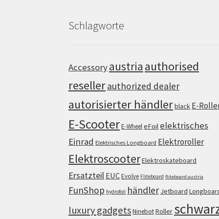
Schlagworte
authorised
austria
Accessory
reseller
authorized dealer
autorisierter händler
E-Rolle
black
E-Scooter
elektrisches
eFoil
E-Wheel
Einrad
Elektroroller
Elektrisches Longboard
Elektroscooter
Elektroskateboard
Ersatzteil
EUC
Evolve
Fliteboard
fliteboard austria
FunShop
händler
Jetboard
Longboar
hydrofoil
schwar
luxury gadgets
Roller
Ninebot