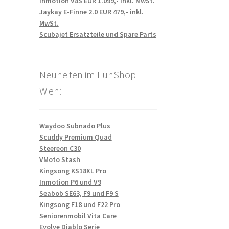
Inmotion V8S EUR 1.099,- inkl. MwSt.
Jaykay E-Finne 2.0 EUR 479,- inkl.
MwSt.
Scubajet Ersatzteile und Spare Parts
Neuheiten im FunShop
Wien:
Waydoo Subnado Plus
Scuddy Premium Quad
Steereon C30
VMoto Stash
Kingsong KS18XL Pro
Inmotion P6 und V9
Seabob SE63, F9 und F9 S
Kingsong F18 und F22 Pro
Seniorenmobil Vita Care
Evolve Diablo Serie