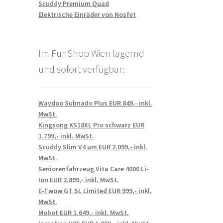
Scuddy Premium Quad
Elektrische Einräder von Nosfet
Im FunShop Wien lagernd
und sofort verfügbar:
Waydoo Subnado Plus EUR 849,- inkl.
MwSt.
Kingsong KS18XL Pro schwarz EUR
1.799,- inkl. MwSt.
Scuddy Slim V4 um EUR 2.099,- inkl.
MwSt.
Seniorenfahrzeug Vita Care 4000 Li-
Ion EUR 2.899,- inkl. MwSt.
E-Twow GT SL Limited EUR 999,- inkl.
MwSt.
Mobot EUR 1.649,- inkl. MwSt.