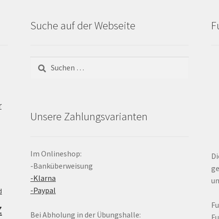
Suche auf der Webseite
F
Suchen
nach:
r
Unsere Zahlungsvarianten
Im Onlineshop:
Di
-Banküberweisung
ge
-Klarna
un
-Paypal
d
z
F
Bei Abholung in der Übungshalle:
F