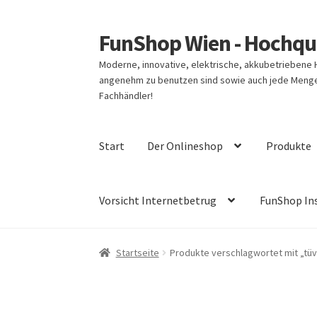
FunShop Wien - Hochqua
Zur
Zum
Navigation
Inhalt
Moderne, innovative, elektrische, akkubetriebene
springen
springen
angenehm zu benutzen sind sowie auch jede Menge 
Fachhändler!
Start
Der Onlineshop
Produkte
Vorsicht Internetbetrug
FunShop In
Startseite
Produkte verschlagwortet mit „tüv