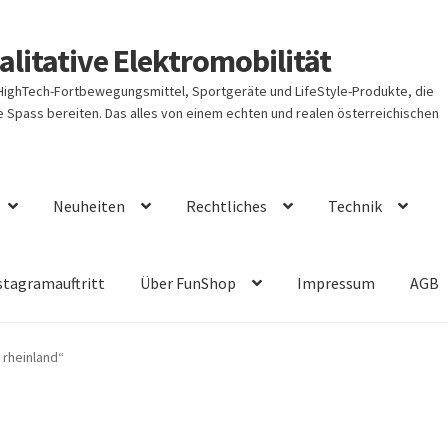
litative Elektromobilität
 HighTech-Fortbewegungsmittel, Sportgeräte und LifeStyle-Produkte, die
Spass bereiten. Das alles von einem echten und realen österreichischen
Neuheiten
Rechtliches
Technik
stagramauftritt
Über FunShop
Impressum
AGB
 rheinland“