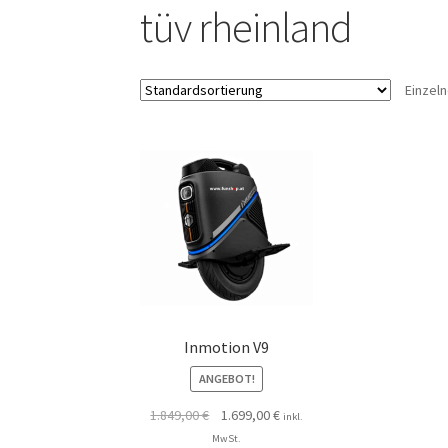
tüv rheinland
Einzel
Inmotion V9
ANGEBOT!
1.849,00
€
1.699,00
€
inkl.
MwSt.