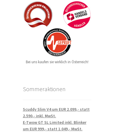
Bei uns kaufen sie wirklich in Österreich!
Sommeraktionen
Scuddy Slim V4 um EUR 2.099,- statt
2.590,- inkl. MwSt.
E-Twow GT SL Limited inkl. Blinker
um EUR 999,- statt 1.049,- MwSt.