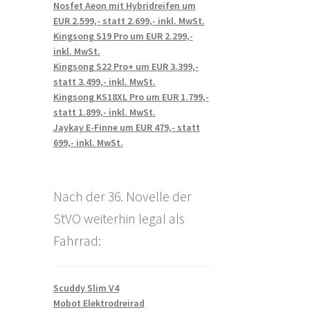
Nosfet Aeon mit Hybridreifen um
EUR 2.599,- statt 2.699,- inkl. MwSt.
Kingsong S19 Pro um EUR 2.299,-
inkl. MwSt.
Kingsong S22 Pro+ um EUR 3.399,-
statt 3.499,- inkl. MwSt.
Kingsong KS18XL Pro um EUR 1.799,-
statt 1.899,- inkl. MwSt.
Jaykay E-Finne um EUR 479,- statt
699,- inkl. MwSt.
Nach der 36. Novelle der
StVO weiterhin legal als
Fahrrad:
Scuddy Slim V4
Mobot Elektrodreirad