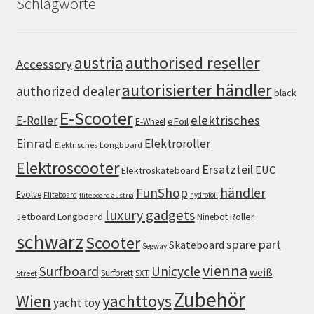
Schlagworte
authorised reseller
austria
Accessory
autorisierter händler
authorized dealer
black
E-Scooter
elektrisches
E-Roller
eFoil
E-Wheel
Einrad
Elektroroller
Elektrisches Longboard
Elektroscooter
Ersatzteil
EUC
Elektroskateboard
FunShop
händler
Evolve
Fliteboard
hydrofoil
fliteboard austria
luxury gadgets
Jetboard
Longboard
Roller
Ninebot
schwarz
Scooter
spare part
Skateboard
Segway
vienna
Surfboard
Unicycle
weiß
Surfbrett
SXT
Street
Zubehör
Wien
yachttoys
yacht toy