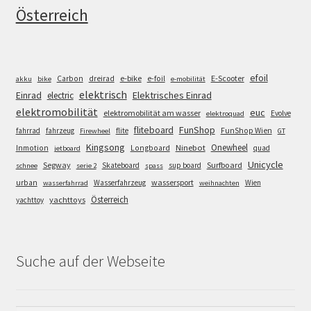
Österreich
efoil
e-bike
E-Scooter
Carbon
dreirad
e-foil
akku
bike
e-mobilität
elektrisch
Einrad
Elektrisches Einrad
electric
elektromobilität
euc
elektromobilität am wasser
Evolve
elektroquad
FunShop
fliteboard
fahrrad
fahrzeug
flite
FunShop Wien
Firewheel
GT
Kingsong
Onewheel
Ninebot
Inmotion
Longboard
quad
jetboard
Unicycle
Segway
Surfboard
Skateboard
sup board
schnee
serie 2
spass
wassersport
urban
Wasserfahrzeug
Wien
wasserfahrrad
weihnachten
Österreich
yachttoys
yachttoy
Suche auf der Webseite