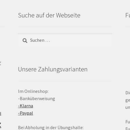
Suche auf der Webseite
F
Suchen
nach:
r
Unsere Zahlungsvarianten
Im Onlineshop:
Di
-Banküberweisung
ge
-Klarna
un
-Paypal
d
z
F
Bei Abholung in der Übungshalle:
F