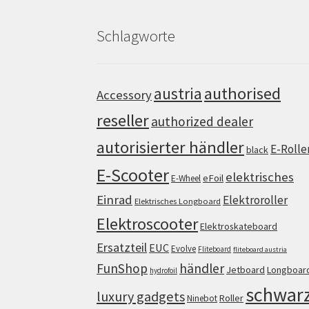
Schlagworte
authorised
austria
Accessory
reseller
authorized dealer
autorisierter händler
E-Rolle
black
E-Scooter
elektrisches
eFoil
E-Wheel
Einrad
Elektroroller
Elektrisches Longboard
Elektroscooter
Elektroskateboard
Ersatzteil
EUC
Evolve
Fliteboard
fliteboard austria
FunShop
händler
Jetboard
Longboar
hydrofoil
schwar
luxury gadgets
Roller
Ninebot