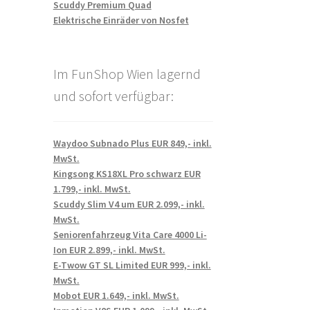
Scuddy Premium Quad
Elektrische Einräder von Nosfet
Im FunShop Wien lagernd
und sofort verfügbar:
Waydoo Subnado Plus EUR 849,- inkl.
MwSt.
Kingsong KS18XL Pro schwarz EUR
1.799,- inkl. MwSt.
Scuddy Slim V4 um EUR 2.099,- inkl.
MwSt.
Seniorenfahrzeug Vita Care 4000 Li-
Ion EUR 2.899,- inkl. MwSt.
E-Twow GT SL Limited EUR 999,- inkl.
MwSt.
Mobot EUR 1.649,- inkl. MwSt.