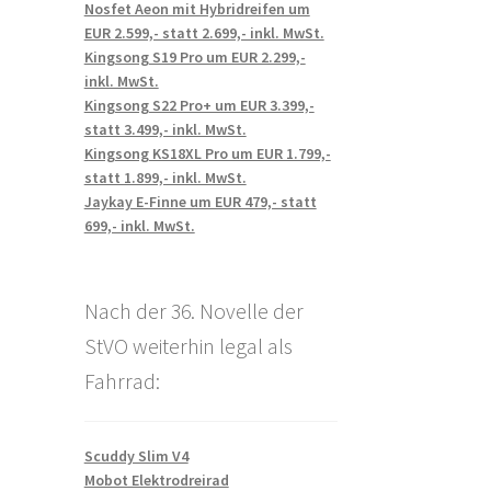
Nosfet Aeon mit Hybridreifen um
EUR 2.599,- statt 2.699,- inkl. MwSt.
Kingsong S19 Pro um EUR 2.299,-
inkl. MwSt.
Kingsong S22 Pro+ um EUR 3.399,-
statt 3.499,- inkl. MwSt.
Kingsong KS18XL Pro um EUR 1.799,-
statt 1.899,- inkl. MwSt.
Jaykay E-Finne um EUR 479,- statt
699,- inkl. MwSt.
Nach der 36. Novelle der
StVO weiterhin legal als
Fahrrad:
Scuddy Slim V4
Mobot Elektrodreirad