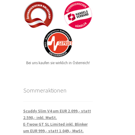
Bei uns kaufen sie wirklich in Österreich!
Sommeraktionen
Scuddy Slim V4 um EUR 2.099,- statt
2.590,- inkl. MwSt.
E-Twow GT SL Limited inkl. Blinker
um EUR 999,- statt 1.049,- MwSt.