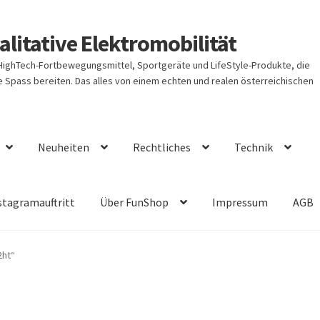
litative Elektromobilität
 HighTech-Fortbewegungsmittel, Sportgeräte und LifeStyle-Produkte, die
Spass bereiten. Das alles von einem echten und realen österreichischen
Neuheiten
Rechtliches
Technik
stagramauftritt
Über FunShop
Impressum
AGB
2ht“