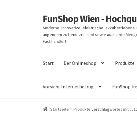
FunShop Wien - Hochqua
Zur
Zum
Navigation
Inhalt
Moderne, innovative, elektrische, akkubetriebene
springen
springen
angenehm zu benutzen sind sowie auch jede Menge 
Fachhändler!
Start
Der Onlineshop
Produkte
Vorsicht Internetbetrug
FunShop In
Startseite
Produkte verschlagwortet mit „v1