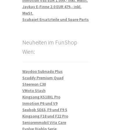
Inmotion V8S EUR 1.099,- inkl. MwSt.
Jaykay E-Finne 2.0 EUR 479,- inkl.
MwSt.
Scubajet Ersatzteile und Spare Parts
Neuheiten im FunShop
Wien:
Waydoo Subnado Plus
Scuddy Premium Quad
Steereon C30
VMoto Stash
Kingsong KS18XL Pro
Inmotion P6 und V9
Seabob SE63, F9 und F9 S
Kingsong F18 und F22 Pro
Seniorenmobil Vita Care
Evolve Diablo Serie