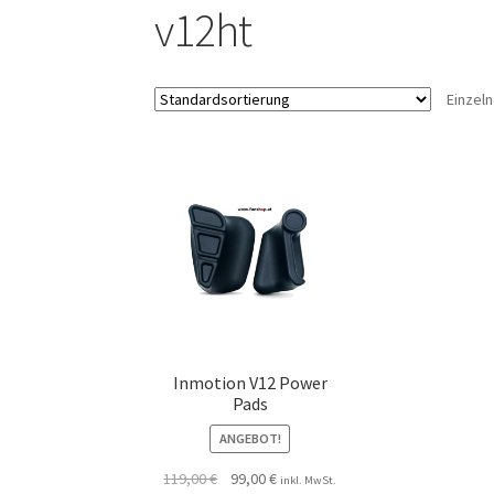
v12ht
Einzel
Inmotion V12 Power
Pads
ANGEBOT!
119,00
€
99,00
€
inkl. MwSt.