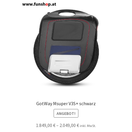
GotWay Msuper V3S+ schwarz
ANGEBOT!
1.849,00
€
–
2.049,00
€
inkl. MwSt.