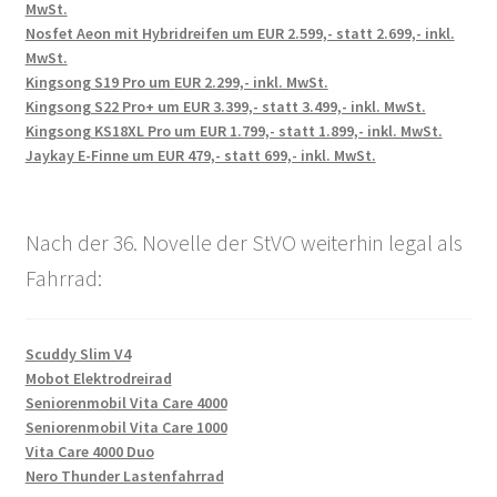
MwSt.
Nosfet Aeon mit Hybridreifen um EUR 2.599,- statt 2.699,- inkl.
MwSt.
Kingsong S19 Pro um EUR 2.299,- inkl. MwSt.
Kingsong S22 Pro+ um EUR 3.399,- statt 3.499,- inkl. MwSt.
Kingsong KS18XL Pro um EUR 1.799,- statt 1.899,- inkl. MwSt.
Jaykay E-Finne um EUR 479,- statt 699,- inkl. MwSt.
Nach der 36. Novelle der StVO weiterhin legal als
Fahrrad:
Scuddy Slim V4
Mobot Elektrodreirad
Seniorenmobil Vita Care 4000
Seniorenmobil Vita Care 1000
Vita Care 4000 Duo
Nero Thunder Lastenfahrrad