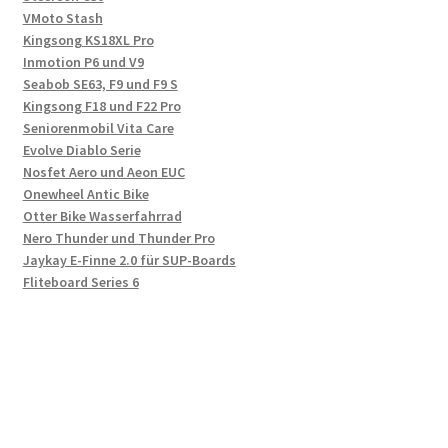
VMoto Stash
Kingsong KS18XL Pro
Inmotion P6 und V9
Seabob SE63, F9 und F9 S
Kingsong F18 und F22 Pro
Seniorenmobil Vita Care
Evolve Diablo Serie
Nosfet Aero und Aeon EUC
Onewheel Antic Bike
Otter Bike Wasserfahrrad
Nero Thunder und Thunder Pro
Jaykay E-Finne 2.0 für SUP-Boards
Fliteboard Series 6