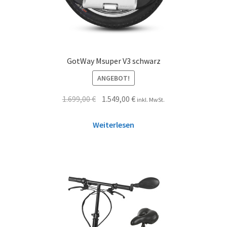
GotWay Msuper V3 schwarz
ANGEBOT!
1.699,00
€
1.549,00
€
inkl. MwSt.
Weiterlesen