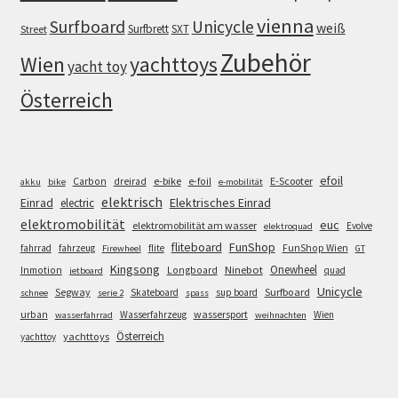
vienna
Surfboard
Unicycle
weiß
Surfbrett
SXT
Street
Zubehör
Wien
yachttoys
yacht toy
Österreich
efoil
e-bike
E-Scooter
Carbon
dreirad
e-foil
akku
bike
e-mobilität
elektrisch
Einrad
Elektrisches Einrad
electric
elektromobilität
euc
elektromobilität am wasser
Evolve
elektroquad
FunShop
fliteboard
fahrrad
fahrzeug
flite
FunShop Wien
Firewheel
GT
Kingsong
Onewheel
Ninebot
Inmotion
Longboard
quad
jetboard
Unicycle
Segway
Surfboard
Skateboard
sup board
schnee
serie 2
spass
wassersport
urban
Wasserfahrzeug
Wien
wasserfahrrad
weihnachten
Österreich
yachttoys
yachttoy