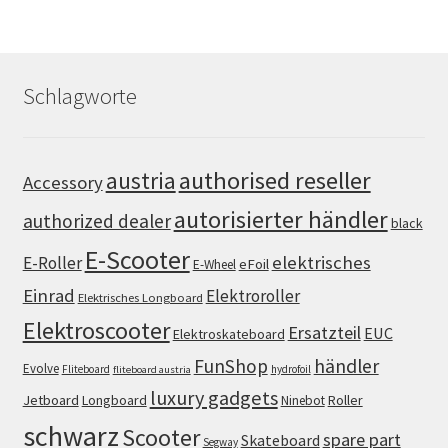
Schlagworte
authorised reseller
austria
Accessory
autorisierter händler
authorized dealer
black
E-Scooter
elektrisches
E-Roller
eFoil
E-Wheel
Einrad
Elektroroller
Elektrisches Longboard
Elektroscooter
Ersatzteil
EUC
Elektroskateboard
FunShop
händler
Evolve
Fliteboard
hydrofoil
fliteboard austria
luxury gadgets
Jetboard
Longboard
Roller
Ninebot
schwarz
Scooter
spare part
Skateboard
Segway