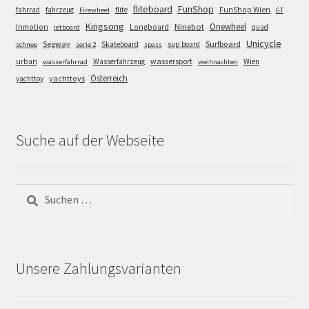
FunShop
fliteboard
fahrrad
fahrzeug
flite
FunShop Wien
Firewheel
GT
Kingsong
Onewheel
Ninebot
Inmotion
Longboard
quad
jetboard
Unicycle
Segway
Surfboard
Skateboard
sup board
schnee
serie 2
spass
wassersport
urban
Wasserfahrzeug
Wien
wasserfahrrad
weihnachten
Österreich
yachttoys
yachttoy
Suche auf der Webseite
Suchen
nach:
Unsere Zahlungsvarianten