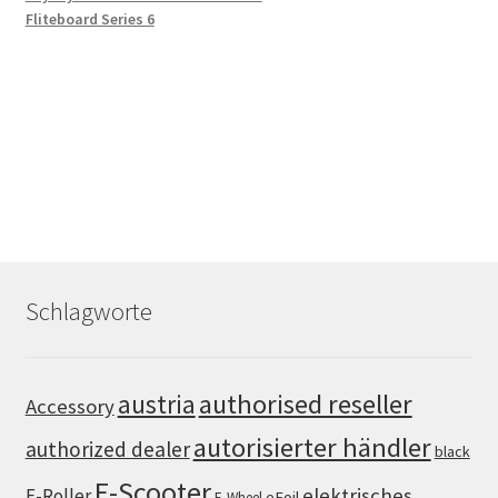
Fliteboard Series 6
Schlagworte
authorised reseller
austria
Accessory
autorisierter händler
authorized dealer
black
E-Scooter
elektrisches
E-Roller
eFoil
E-Wheel