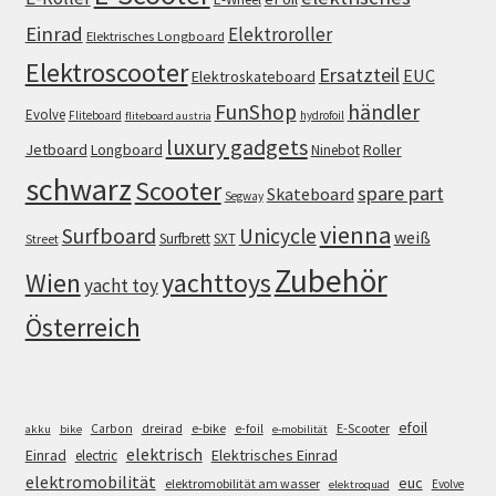
Einrad
Elektroroller
Elektrisches Longboard
Elektroscooter
Ersatzteil
EUC
Elektroskateboard
FunShop
händler
Evolve
Fliteboard
hydrofoil
fliteboard austria
luxury gadgets
Jetboard
Longboard
Roller
Ninebot
schwarz
Scooter
spare part
Skateboard
Segway
vienna
Surfboard
Unicycle
weiß
Surfbrett
SXT
Street
Zubehör
Wien
yachttoys
yacht toy
Österreich
efoil
e-bike
E-Scooter
Carbon
dreirad
e-foil
akku
bike
e-mobilität
elektrisch
Einrad
Elektrisches Einrad
electric
elektromobilität
euc
elektromobilität am wasser
Evolve
elektroquad