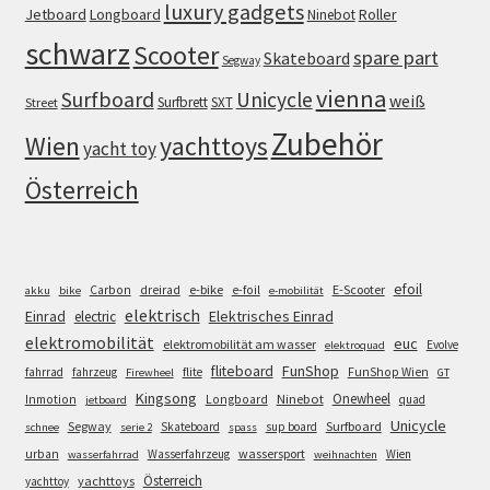
luxury gadgets
Jetboard
Longboard
Roller
Ninebot
schwarz
Scooter
spare part
Skateboard
Segway
vienna
Surfboard
Unicycle
weiß
Surfbrett
SXT
Street
Zubehör
Wien
yachttoys
yacht toy
Österreich
efoil
e-bike
E-Scooter
Carbon
dreirad
e-foil
akku
bike
e-mobilität
elektrisch
Einrad
Elektrisches Einrad
electric
elektromobilität
euc
elektromobilität am wasser
Evolve
elektroquad
FunShop
fliteboard
fahrrad
fahrzeug
flite
FunShop Wien
Firewheel
GT
Kingsong
Onewheel
Ninebot
Inmotion
Longboard
quad
jetboard
Unicycle
Segway
Surfboard
Skateboard
sup board
schnee
serie 2
spass
wassersport
urban
Wasserfahrzeug
Wien
wasserfahrrad
weihnachten
Österreich
yachttoys
yachttoy