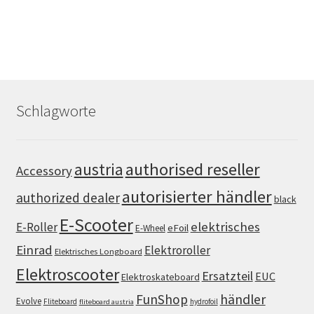
Schlagworte
authorised reseller
austria
Accessory
autorisierter händler
authorized dealer
black
E-Scooter
elektrisches
E-Roller
eFoil
E-Wheel
Einrad
Elektroroller
Elektrisches Longboard
Elektroscooter
Ersatzteil
EUC
Elektroskateboard
FunShop
händler
Evolve
Fliteboard
hydrofoil
fliteboard austria