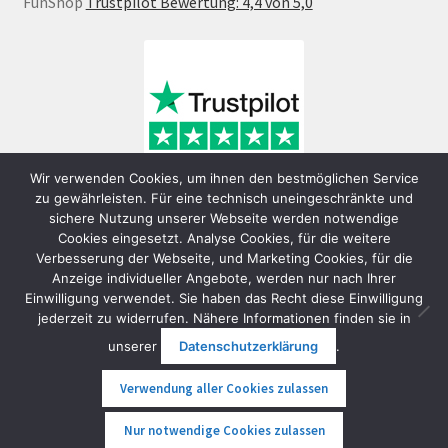
FunShop
Trustpilot Bewertung: 4,4 von 5,0
Wir verwenden Cookies, um ihnen den bestmöglichen Service
zu gewährleisten. Für eine technisch uneingeschränkte und
sichere Nutzung unserer Webseite werden notwendige
Cookies eingesetzt. Analyse Cookies, für die weitere
Verbesserung der Webseite, und Marketing Cookies, für die
Anzeige individueller Angebote, werden nur nach Ihrer
Einwilligung verwendet. Sie haben das Recht diese Einwilligung
jederzeit zu widerrufen. Nähere Informationen finden sie in
© FunShop Wien - Hochqualitative Elektromobilität 2026
unserer
Datenschutzerklärung
.
Datenschutzerklärung
Erstellt mit WooCommerce
.
Verwendung aller Cookies zulassen
0
Nur notwendige Cookies zulassen
Suche
Suche