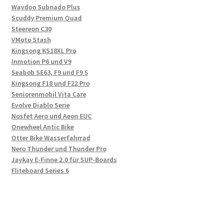
Waydoo Subnado Plus
Scuddy Premium Quad
Steereon C30
VMoto Stash
Kingsong KS18XL Pro
Inmotion P6 und V9
Seabob SE63, F9 und F9 S
Kingsong F18 und F22 Pro
Seniorenmobil Vita Care
Evolve Diablo Serie
Nosfet Aero und Aeon EUC
Onewheel Antic Bike
Otter Bike Wasserfahrrad
Nero Thunder und Thunder Pro
Jaykay E-Finne 2.0 für SUP-Boards
Fliteboard Series 6