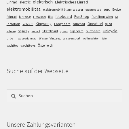
elektrisch
Einrad
Elektrisches Einrad
electric
elektromobilität
euc
elektromobilität am wasser
Evolve
elektroquad
FunShop
fliteboard
fahrrad
fahrzeug
flite
FunShop Wien
Firewheel
GT
Kingsong
Onewheel
Ninebot
Inmotion
Longboard
quad
jetboard
Unicycle
Segway
Surfboard
Skateboard
sup board
schnee
serie 2
spass
wassersport
urban
Wasserfahrzeug
Wien
wasserfahrrad
weihnachten
Österreich
yachttoys
yachttoy
Suche auf der Webseite
Suchen
nach:
Unsere Zahlungsvarianten