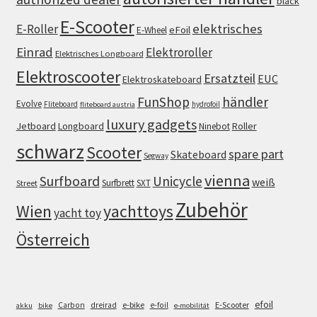
black
E-Scooter
elektrisches
E-Roller
eFoil
E-Wheel
Einrad
Elektroroller
Elektrisches Longboard
Elektroscooter
Ersatzteil
EUC
Elektroskateboard
FunShop
händler
Evolve
Fliteboard
hydrofoil
fliteboard austria
luxury gadgets
Jetboard
Longboard
Roller
Ninebot
schwarz
Scooter
spare part
Skateboard
Segway
vienna
Surfboard
Unicycle
weiß
Surfbrett
SXT
Street
Zubehör
Wien
yachttoys
yacht toy
Österreich
efoil
e-bike
E-Scooter
Carbon
dreirad
e-foil
akku
bike
e-mobilität