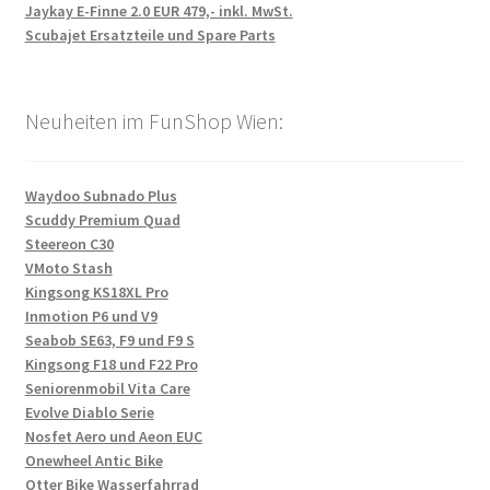
Jaykay E-Finne 2.0 EUR 479,- inkl. MwSt.
Scubajet Ersatzteile und Spare Parts
Neuheiten im FunShop Wien:
Waydoo Subnado Plus
Scuddy Premium Quad
Steereon C30
VMoto Stash
Kingsong KS18XL Pro
Inmotion P6 und V9
Seabob SE63, F9 und F9 S
Kingsong F18 und F22 Pro
Seniorenmobil Vita Care
Evolve Diablo Serie
Nosfet Aero und Aeon EUC
Onewheel Antic Bike
Otter Bike Wasserfahrrad