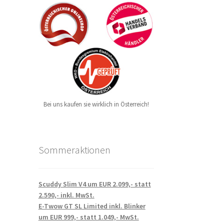
Bei uns kaufen sie wirklich in Österreich!
Sommeraktionen
Scuddy Slim V4 um EUR 2.099,- statt
2.590,- inkl. MwSt.
E-Twow GT SL Limited inkl. Blinker
um EUR 999,- statt 1.049,- MwSt.