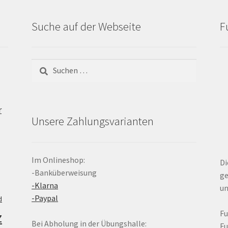
Suche auf der Webseite
F
Suchen
nach:
r
Unsere Zahlungsvarianten
Im Onlineshop:
Di
-Banküberweisung
ge
-Klarna
un
-Paypal
d
z
F
Bei Abholung in der Übungshalle:
F