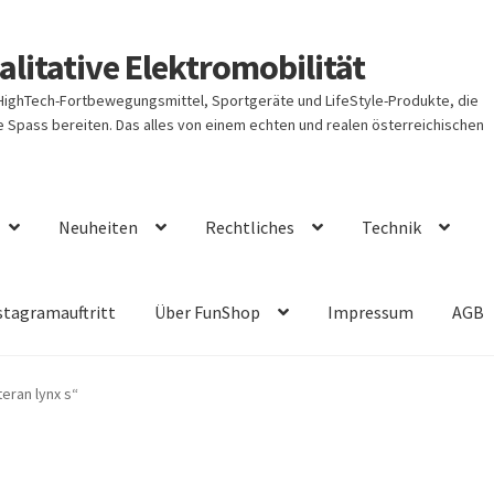
litative Elektromobilität
 HighTech-Fortbewegungsmittel, Sportgeräte und LifeStyle-Produkte, die
Spass bereiten. Das alles von einem echten und realen österreichischen
Neuheiten
Rechtliches
Technik
stagramauftritt
Über FunShop
Impressum
AGB
eran lynx s“