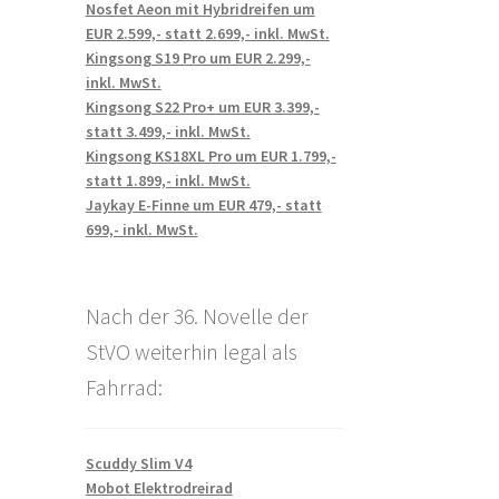
Nosfet Aeon mit Hybridreifen um
EUR 2.599,- statt 2.699,- inkl. MwSt.
Kingsong S19 Pro um EUR 2.299,-
inkl. MwSt.
Kingsong S22 Pro+ um EUR 3.399,-
statt 3.499,- inkl. MwSt.
Kingsong KS18XL Pro um EUR 1.799,-
statt 1.899,- inkl. MwSt.
Jaykay E-Finne um EUR 479,- statt
699,- inkl. MwSt.
Nach der 36. Novelle der
StVO weiterhin legal als
Fahrrad:
Scuddy Slim V4
Mobot Elektrodreirad