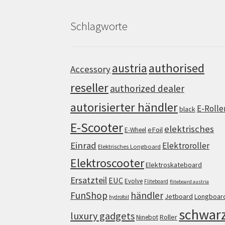
Schlagworte
authorised
austria
Accessory
reseller
authorized dealer
autorisierter händler
E-Rolle
black
E-Scooter
elektrisches
eFoil
E-Wheel
Einrad
Elektroroller
Elektrisches Longboard
Elektroscooter
Elektroskateboard
Ersatzteil
EUC
Evolve
Fliteboard
fliteboard austria
FunShop
händler
Jetboard
Longboar
hydrofoil
schwar
luxury gadgets
Roller
Ninebot