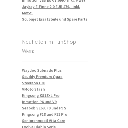
Inmotion V8S EUR 1.099,- inkl. MwSt.
Jaykay E-Finne 2.0 EUR 479,- inkl.
MwSt.
Scubajet Ersatzteile und Spare Parts
Neuheiten im FunShop
Wien:
Waydoo Subnado Plus
Scuddy Premium Quad
Steereon C30
VMoto Stash
Kingsong KS18XL Pro
Inmotion P6 und V9
Seabob SE63, F9 und F9 S
Kingsong F18 und F22 Pro
Seniorenmobil Vita Care
Evolve Diablo Serie