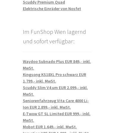
Scuddy Premium Quad
Elektrische Einräder von Nosfet
Im FunShop Wien lagernd
und sofort verfügbar:
Waydoo Subnado Plus EUR 849,- inkl.
MwSt.
Kingsong KS18XL Pro schwarz EUR
1.799,- inkl. MwSt.
Scuddy Slim V4 um EUR 2.099,- inkl.
MwSt.
Seniorenfahrzeug Vita Care 4000 Li-
Ion EUR 2.899,- inkl. MwSt.
E-Twow GT SL Limited EUR 999,- inkl.
MwSt.
Mobot EUR 1.649,- inkl. MwSt.