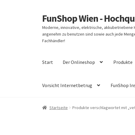
FunShop Wien - Hochqua
Zur
Zum
Navigation
Inhalt
Moderne, innovative, elektrische, akkubetriebene
springen
springen
angenehm zu benutzen sind sowie auch jede Menge 
Fachhändler!
Start
Der Onlineshop
Produkte
Vorsicht Internetbetrug
FunShop In
Startseite
Produkte verschlagwortet mit „vet