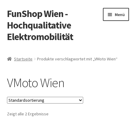
FunShop Wien -
Zur
Zum
Menü
Navigation
Inhalt
Hochqualitative
springen
springen
Elektromobilität
Unterm
Zum Onlineshop
öffnen
Startseite
Produkte verschlagwortet mit „VMoto Wien“
Unterm
Informationen zur Rechtslage in Österreich
öffnen
VMoto Wien
Unterm
Vorsicht Internetbetrug
öffnen
Unterm
Über FunShop
öffnen
Zeigt alle 2 Ergebnisse
Impressum
Zum Onlineshop in der Web Version