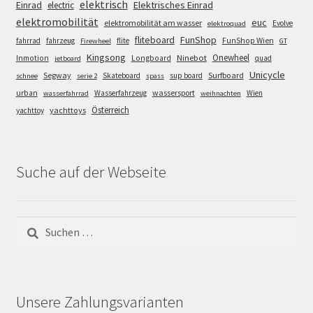
elektrisch
Einrad
Elektrisches Einrad
electric
elektromobilität
euc
elektromobilität am wasser
Evolve
elektroquad
FunShop
fliteboard
fahrrad
fahrzeug
flite
FunShop Wien
Firewheel
GT
Kingsong
Onewheel
Ninebot
Inmotion
Longboard
quad
jetboard
Unicycle
Segway
Surfboard
Skateboard
sup board
schnee
serie 2
spass
wassersport
urban
Wasserfahrzeug
Wien
wasserfahrrad
weihnachten
Österreich
yachttoys
yachttoy
Suche auf der Webseite
Suchen
nach:
Unsere Zahlungsvarianten