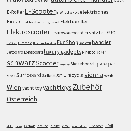
black
E-Scooter
elektrisches
E-Roller
eFoil
E-Wheel
Einrad
Elektroroller
Elektrisches Longboard
Elektroscooter
Ersatzteil
EUC
Elektroskateboard
FunShop
händler
Evolve
Fliteboard
hydrofoil
fliteboard austria
luxury gadgets
Jetboard
Longboard
Roller
Ninebot
schwarz
Scooter
spare part
Skateboard
Segway
vienna
Surfboard
Unicycle
weiß
Surfbrett
SXT
Street
Zubehör
Wien
yachttoys
yacht toy
Österreich
efoil
e-bike
E-Scooter
Carbon
dreirad
e-foil
akku
bike
e-mobilität