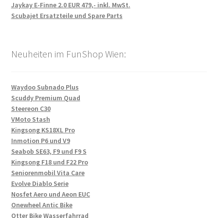
Jaykay E-Finne 2.0 EUR 479,- inkl. MwSt.
Scubajet Ersatzteile und Spare Parts
Neuheiten im FunShop Wien:
Waydoo Subnado Plus
Scuddy Premium Quad
Steereon C30
VMoto Stash
Kingsong KS18XL Pro
Inmotion P6 und V9
Seabob SE63, F9 und F9 S
Kingsong F18 und F22 Pro
Seniorenmobil Vita Care
Evolve Diablo Serie
Nosfet Aero und Aeon EUC
Onewheel Antic Bike
Otter Bike Wasserfahrrad