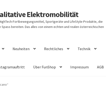
litative Elektromobilität
 HighTech-Fortbewegungsmittel, Sportgeräte und LifeStyle-Produkte, die
Spass bereiten. Das alles von einem echten und realen österreichischen
Neuheiten
Rechtliches
Technik
stagramauftritt
Über FunShop
Impressum
AGB
lcano“