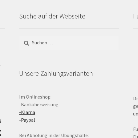
Suche auf der Webseite
F
Suchen
nach:
r
Unsere Zahlungsvarianten
Im Onlineshop:
Di
-Banküberweisung
ge
-Klarna
un
-Paypal
d
z
F
Bei Abholung in der Übungshalle:
F