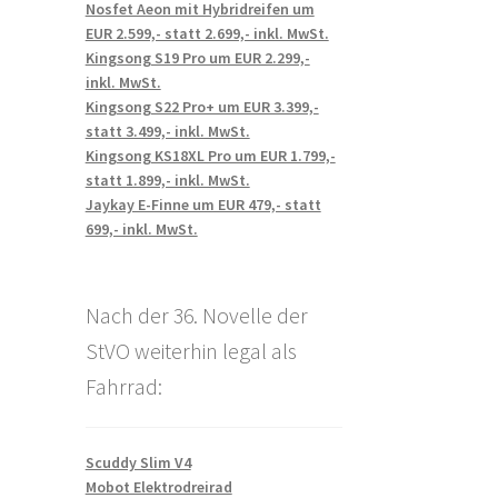
Nosfet Aeon mit Hybridreifen um
EUR 2.599,- statt 2.699,- inkl. MwSt.
Kingsong S19 Pro um EUR 2.299,-
inkl. MwSt.
Kingsong S22 Pro+ um EUR 3.399,-
statt 3.499,- inkl. MwSt.
Kingsong KS18XL Pro um EUR 1.799,-
statt 1.899,- inkl. MwSt.
Jaykay E-Finne um EUR 479,- statt
699,- inkl. MwSt.
Nach der 36. Novelle der
StVO weiterhin legal als
Fahrrad:
Scuddy Slim V4
Mobot Elektrodreirad