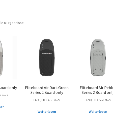
lle 6 Ergebnisse
Board only
Fliteboard Air Dark Green
Fliteboard Air Pebb
Series 2 Board only
Series 2 Board onl
kl. MwSt.
3.690,00
€
3.690,00
€
inkl. MwSt.
inkl. MwSt.
sen
Weiterlesen
Weiterlesen