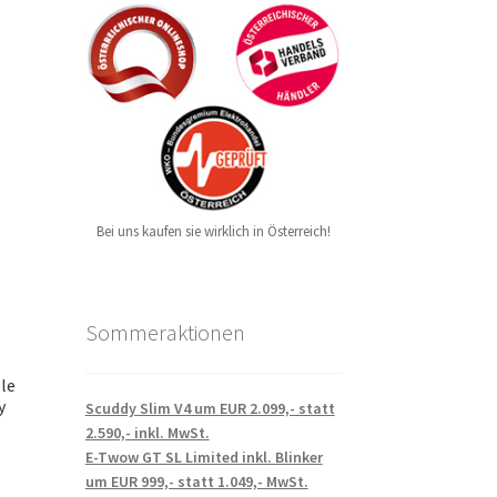
Bei uns kaufen sie wirklich in Österreich!
Sommeraktionen
le
y
Scuddy Slim V4 um EUR 2.099,- statt
2.590,- inkl. MwSt.
E-Twow GT SL Limited inkl. Blinker
um EUR 999,- statt 1.049,- MwSt.