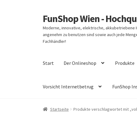
FunShop Wien - Hochqua
Zur
Zum
Navigation
Inhalt
Moderne, innovative, elektrische, akkubetriebene
springen
springen
angenehm zu benutzen sind sowie auch jede Menge 
Fachhändler!
Start
Der Onlineshop
Produkte
Vorsicht Internetbetrug
FunShop In
Startseite
Produkte verschlagwortet mit „vo