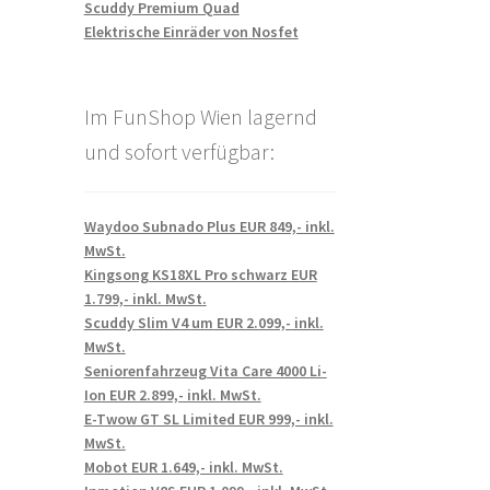
Scuddy Premium Quad
Elektrische Einräder von Nosfet
Im FunShop Wien lagernd
und sofort verfügbar:
Waydoo Subnado Plus EUR 849,- inkl.
MwSt.
Kingsong KS18XL Pro schwarz EUR
1.799,- inkl. MwSt.
Scuddy Slim V4 um EUR 2.099,- inkl.
MwSt.
Seniorenfahrzeug Vita Care 4000 Li-
Ion EUR 2.899,- inkl. MwSt.
E-Twow GT SL Limited EUR 999,- inkl.
MwSt.
Mobot EUR 1.649,- inkl. MwSt.