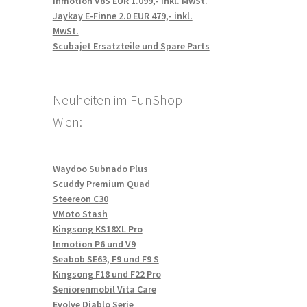
Inmotion V8S EUR 1.099,- inkl. MwSt.
Jaykay E-Finne 2.0 EUR 479,- inkl.
MwSt.
Scubajet Ersatzteile und Spare Parts
Neuheiten im FunShop
Wien:
Waydoo Subnado Plus
Scuddy Premium Quad
Steereon C30
VMoto Stash
Kingsong KS18XL Pro
Inmotion P6 und V9
Seabob SE63, F9 und F9 S
Kingsong F18 und F22 Pro
Seniorenmobil Vita Care
Evolve Diablo Serie