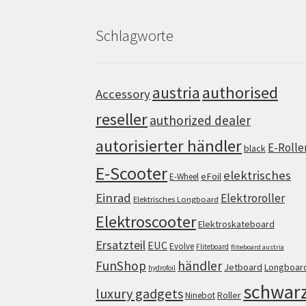
Schlagworte
authorised
austria
Accessory
reseller
authorized dealer
autorisierter händler
E-Rolle
black
E-Scooter
elektrisches
eFoil
E-Wheel
Einrad
Elektroroller
Elektrisches Longboard
Elektroscooter
Elektroskateboard
Ersatzteil
EUC
Evolve
Fliteboard
fliteboard austria
FunShop
händler
Jetboard
Longboar
hydrofoil
schwar
luxury gadgets
Roller
Ninebot