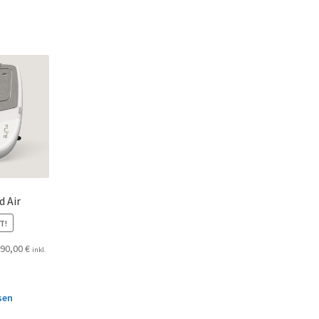
d Air
T!
990,00
€
inkl.
sen