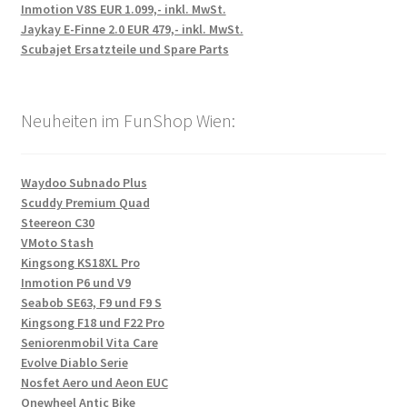
Inmotion V8S EUR 1.099,- inkl. MwSt.
Jaykay E-Finne 2.0 EUR 479,- inkl. MwSt.
Scubajet Ersatzteile und Spare Parts
Neuheiten im FunShop Wien:
Waydoo Subnado Plus
Scuddy Premium Quad
Steereon C30
VMoto Stash
Kingsong KS18XL Pro
Inmotion P6 und V9
Seabob SE63, F9 und F9 S
Kingsong F18 und F22 Pro
Seniorenmobil Vita Care
Evolve Diablo Serie
Nosfet Aero und Aeon EUC
Onewheel Antic Bike