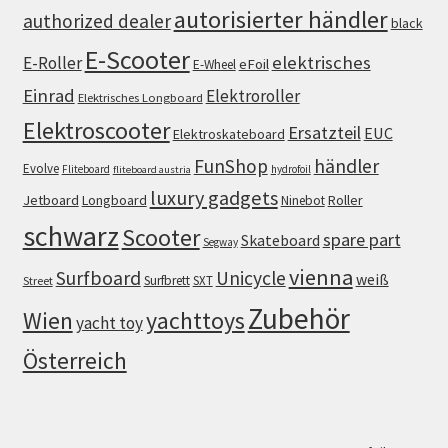
autorisierter händler
authorized dealer
black
E-Scooter
elektrisches
E-Roller
eFoil
E-Wheel
Einrad
Elektroroller
Elektrisches Longboard
Elektroscooter
Ersatzteil
EUC
Elektroskateboard
FunShop
händler
Evolve
Fliteboard
hydrofoil
fliteboard austria
luxury gadgets
Jetboard
Longboard
Roller
Ninebot
schwarz
Scooter
spare part
Skateboard
Segway
vienna
Surfboard
Unicycle
weiß
Surfbrett
SXT
Street
Zubehör
Wien
yachttoys
yacht toy
Österreich