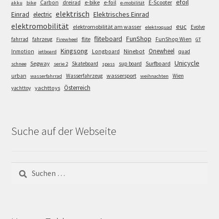
efoil
e-bike
E-Scooter
Carbon
dreirad
e-foil
akku
bike
e-mobilität
elektrisch
Einrad
Elektrisches Einrad
electric
elektromobilität
euc
elektromobilität am wasser
Evolve
elektroquad
FunShop
fliteboard
fahrrad
fahrzeug
flite
FunShop Wien
Firewheel
GT
Kingsong
Onewheel
Ninebot
Inmotion
Longboard
quad
jetboard
Unicycle
Segway
Surfboard
Skateboard
sup board
schnee
serie 2
spass
wassersport
urban
Wasserfahrzeug
Wien
wasserfahrrad
weihnachten
Österreich
yachttoys
yachttoy
Suche auf der Webseite
Suchen
nach: