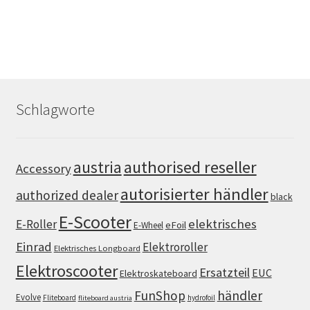
Schlagworte
authorised reseller
austria
Accessory
autorisierter händler
authorized dealer
black
E-Scooter
elektrisches
E-Roller
eFoil
E-Wheel
Einrad
Elektroroller
Elektrisches Longboard
Elektroscooter
Ersatzteil
EUC
Elektroskateboard
FunShop
händler
Evolve
Fliteboard
hydrofoil
fliteboard austria