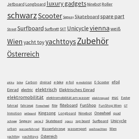
luxury gadgets
Jetboard
Longboard
Roller
Ninebot
schwarz
Scooter
spare part
Skateboard
Segway
vienna
Surfboard
Unicycle
weiß
Surfbrett
SXT
Street
Zubehör
Wien
yachttoys
yacht toy
Österreich
efoil
e-bike
E-Scooter
Carbon
dreirad
e-foil
akku
bike
e-mobilität
elektrisch
Einrad
Elektrisches Einrad
electric
elektromobilität
euc
elektromobilität am wasser
Evolve
elektroquad
FunShop
fliteboard
fahrrad
fahrzeug
flite
FunShop Wien
Firewheel
GT
Kingsong
Onewheel
Ninebot
Inmotion
Longboard
quad
jetboard
Unicycle
Segway
Surfboard
Skateboard
sup board
schnee
serie 2
spass
wassersport
urban
Wasserfahrzeug
Wien
wasserfahrrad
weihnachten
Österreich
yachttoys
yachttoy