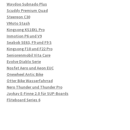
Waydoo Subnado Plus
Scuddy Premium Quad
Steereon C30
VMoto Stash
Kingsong KS18XL Pro
Inmotion P6 und V9
Seabob SE63, F9 und F9 S
Kingsong F18 und F22 Pro
Seniorenmobil Vita Care
Evolve Diablo Serie
Nosfet Aero und Aeon EUC
Onewheel Antic Bike
Otter Bike Wasserfahrrad
Nero Thunder und Thunder Pro
Jaykay E-Finne 2.0 für SUP-Boards
Fliteboard Series 6