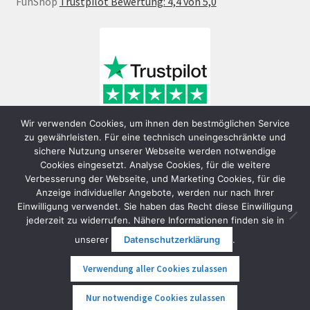
FunShop
Trustpilot Bewertung: 4,4 von 5,0
Wir verwenden Cookies, um ihnen den bestmöglichen Service
zu gewährleisten. Für eine technisch uneingeschränkte und
sichere Nutzung unserer Webseite werden notwendige
Cookies eingesetzt. Analyse Cookies, für die weitere
Verbesserung der Webseite, und Marketing Cookies, für die
Anzeige individueller Angebote, werden nur nach Ihrer
Einwilligung verwendet. Sie haben das Recht diese Einwilligung
jederzeit zu widerrufen. Nähere Informationen finden sie in
© FunShop Wien - Hochqualitative Elektromobilität 2026
unserer
Datenschutzerklärung
.
Datenschutzerklärung
Erstellt mit WooCommerce
.
Verwendung aller Cookies zulassen
0
Nur notwendige Cookies zulassen
Suche
Suche