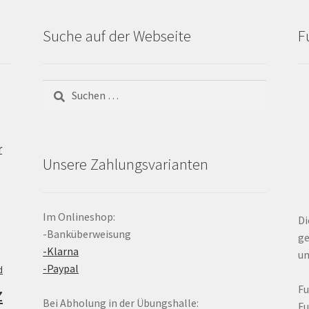
Suche auf der Webseite
F
Suchen
nach:
r
Unsere Zahlungsvarianten
Im Onlineshop:
Di
-Banküberweisung
ge
-Klarna
un
-Paypal
d
z
F
Bei Abholung in der Übungshalle:
F