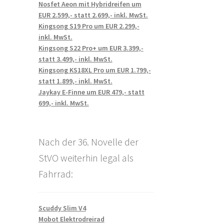
Nosfet Aeon mit Hybridreifen um
EUR 2.599,- statt 2.699,- inkl. MwSt.
Kingsong S19 Pro um EUR 2.299,-
inkl. MwSt.
Kingsong S22 Pro+ um EUR 3.399,-
statt 3.499,- inkl. MwSt.
Kingsong KS18XL Pro um EUR 1.799,-
statt 1.899,- inkl. MwSt.
Jaykay E-Finne um EUR 479,- statt
699,- inkl. MwSt.
Nach der 36. Novelle der
StVO weiterhin legal als
Fahrrad:
Scuddy Slim V4
Mobot Elektrodreirad