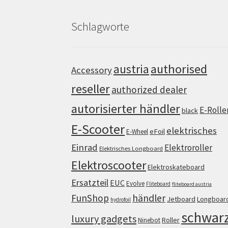
Schlagworte
authorised
austria
Accessory
reseller
authorized dealer
autorisierter händler
E-Rolle
black
E-Scooter
elektrisches
eFoil
E-Wheel
Einrad
Elektroroller
Elektrisches Longboard
Elektroscooter
Elektroskateboard
Ersatzteil
EUC
Evolve
Fliteboard
fliteboard austria
FunShop
händler
Jetboard
Longboar
hydrofoil
schwar
luxury gadgets
Roller
Ninebot