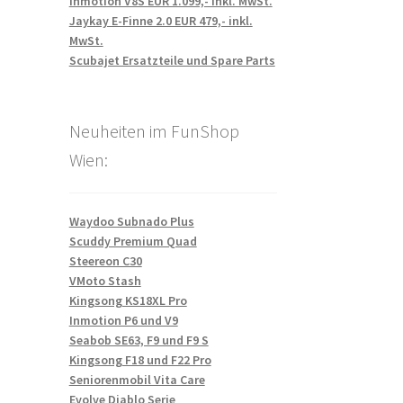
Inmotion V8S EUR 1.099,- inkl. MwSt.
Jaykay E-Finne 2.0 EUR 479,- inkl.
MwSt.
Scubajet Ersatzteile und Spare Parts
Neuheiten im FunShop
Wien:
Waydoo Subnado Plus
Scuddy Premium Quad
Steereon C30
VMoto Stash
Kingsong KS18XL Pro
Inmotion P6 und V9
Seabob SE63, F9 und F9 S
Kingsong F18 und F22 Pro
Seniorenmobil Vita Care
Evolve Diablo Serie