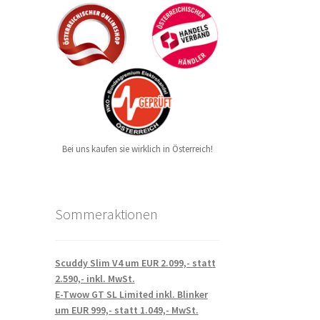
Bei uns kaufen sie wirklich in Österreich!
Sommeraktionen
Scuddy Slim V4 um EUR 2.099,- statt
2.590,- inkl. MwSt.
E-Twow GT SL Limited inkl. Blinker
um EUR 999,- statt 1.049,- MwSt.