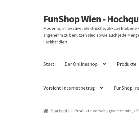
FunShop Wien - Hochqua
Zur
Zum
Navigation
Inhalt
Moderne, innovative, elektrische, akkubetriebene
springen
springen
angenehm zu benutzen sind sowie auch jede Menge 
Fachhändler!
Start
Der Onlineshop
Produkte
Vorsicht Internetbetrug
FunShop In
Startseite
Produkte verschlagwortet mit „z8