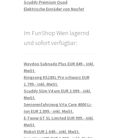
Scuddy Premium Quad
Elektrische Einräder von Nosfet
Im FunShop Wien lagernd
und sofort verfügbar:
Waydoo Subnado Plus EUR 849,- inkl.
MwSt.
Kingsong KS18XL Pro schwarz EUR
1.799,- inkl. MwSt.
Scuddy Slim V4 um EUR 2.099,- inkl.
MwSt.
Seniorenfahrzeug Vita Care 4000 Li-
Ion EUR 2.899,- inkl. MwSt.
E-Twow GT SL Limited EUR 999,- inkl.
MwSt.
Mobot EUR 1.649,- inkl. MwSt.