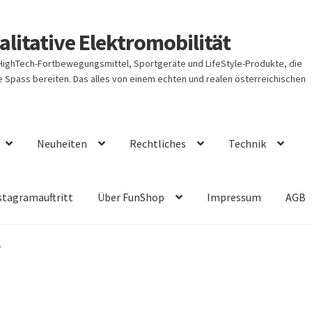
litative Elektromobilität
 HighTech-Fortbewegungsmittel, Sportgeräte und LifeStyle-Produkte, die
Spass bereiten. Das alles von einem echten und realen österreichischen
Neuheiten
Rechtliches
Technik
stagramauftritt
Über FunShop
Impressum
AGB
“