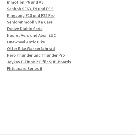
Inmotion P6 und V9
Seabob SE63, F9 und F9 S
Kingsong F18 und F22 Pro
Seniorenmobil Vita Care
Evolve Diablo Serie
Nosfet Aero und Aeon EUC
Onewheel Antic Bike
Otter Bike Wasserfahrrad
Nero Thunder und Thunder Pro
Jaykay E-Finne 2.0 für SUP-Boards
Fliteboard Series 6