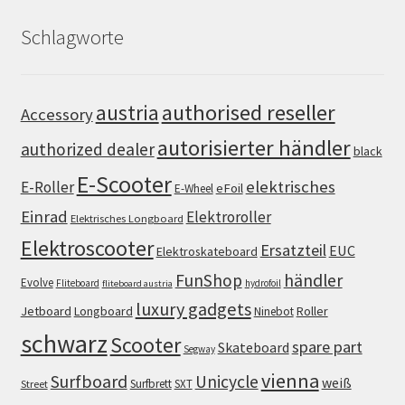
Schlagworte
authorised reseller
austria
Accessory
autorisierter händler
authorized dealer
black
E-Scooter
elektrisches
E-Roller
eFoil
E-Wheel
Einrad
Elektroroller
Elektrisches Longboard
Elektroscooter
Ersatzteil
EUC
Elektroskateboard
FunShop
händler
Evolve
Fliteboard
hydrofoil
fliteboard austria
luxury gadgets
Jetboard
Longboard
Roller
Ninebot
schwarz
Scooter
spare part
Skateboard
Segway
vienna
Surfboard
Unicycle
weiß
Surfbrett
SXT
Street