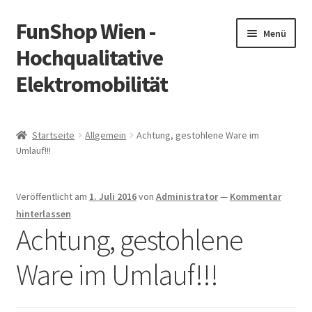
FunShop Wien -
Zur
Zum
Menü
Navigation
Inhalt
Hochqualitative
springen
springen
Elektromobilität
Unterm
Zum Onlineshop
öffnen
Startseite
Allgemein
Achtung, gestohlene Ware im
Unterm
Umlauf!!!
Informationen zur Rechtslage in Österreich
öffnen
Unterm
Vorsicht Internetbetrug
Veröffentlicht am
1. Juli 2016
von
Administrator
—
Kommentar
öffnen
hinterlassen
Unterm
Über FunShop
Achtung, gestohlene
öffnen
Ware im Umlauf!!!
Impressum
Zum Onlineshop in der Web Version