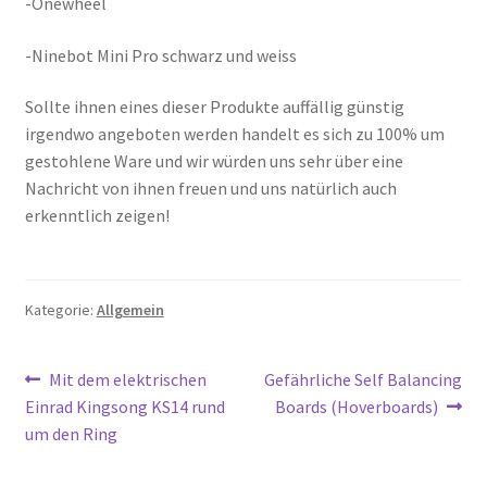
-Onewheel
-Ninebot Mini Pro schwarz und weiss
Sollte ihnen eines dieser Produkte auffällig günstig
irgendwo angeboten werden handelt es sich zu 100% um
gestohlene Ware und wir würden uns sehr über eine
Nachricht von ihnen freuen und uns natürlich auch
erkenntlich zeigen!
Kategorie:
Allgemein
Beitragsnavigation
Vorheriger
Nächster
Mit dem elektrischen
Gefährliche Self Balancing
Beitrag:
Beitrag:
Einrad Kingsong KS14 rund
Boards (Hoverboards)
um den Ring