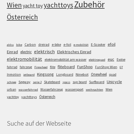
Zubehör
Wien
yachttoys
yacht toy
Österreich
efoil
e-bike
E-Scooter
Carbon
dreirad
e-foil
akku
bike
e-mobilität
elektrisch
Einrad
Elektrisches Einrad
electric
elektromobilität
euc
elektromobilität am wasser
Evolve
elektroquad
FunShop
fliteboard
fahrrad
fahrzeug
flite
FunShop Wien
Firewheel
GT
Kingsong
Onewheel
Ninebot
Inmotion
Longboard
quad
jetboard
Unicycle
Segway
Surfboard
Skateboard
sup board
schnee
serie 2
spass
wassersport
urban
Wasserfahrzeug
Wien
wasserfahrrad
weihnachten
Österreich
yachttoys
yachttoy
Suche auf der Webseite