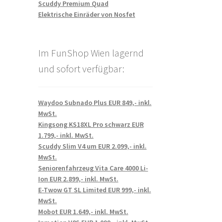
Scuddy Premium Quad
Elektrische Einräder von Nosfet
Im FunShop Wien lagernd
und sofort verfügbar:
Waydoo Subnado Plus EUR 849,- inkl.
MwSt.
Kingsong KS18XL Pro schwarz EUR
1.799,- inkl. MwSt.
Scuddy Slim V4 um EUR 2.099,- inkl.
MwSt.
Seniorenfahrzeug Vita Care 4000 Li-
Ion EUR 2.899,- inkl. MwSt.
E-Twow GT SL Limited EUR 999,- inkl.
MwSt.
Mobot EUR 1.649,- inkl. MwSt.