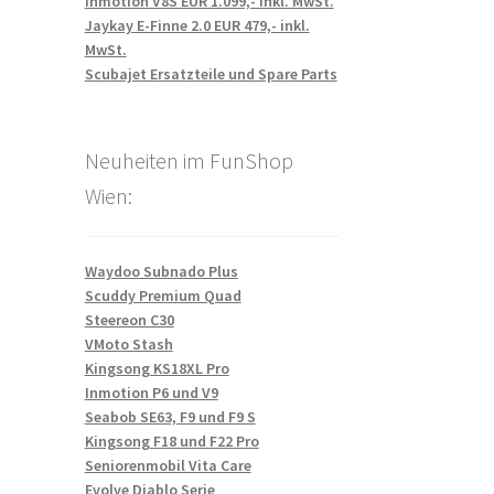
Inmotion V8S EUR 1.099,- inkl. MwSt.
Jaykay E-Finne 2.0 EUR 479,- inkl.
MwSt.
Scubajet Ersatzteile und Spare Parts
Neuheiten im FunShop
Wien:
Waydoo Subnado Plus
Scuddy Premium Quad
Steereon C30
VMoto Stash
Kingsong KS18XL Pro
Inmotion P6 und V9
Seabob SE63, F9 und F9 S
Kingsong F18 und F22 Pro
Seniorenmobil Vita Care
Evolve Diablo Serie