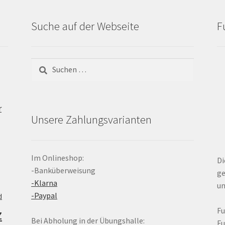
Suche auf der Webseite
F
Suchen
nach:
r
Unsere Zahlungsvarianten
Im Onlineshop:
Di
-Banküberweisung
ge
-Klarna
un
-Paypal
d
z
F
Bei Abholung in der Übungshalle:
F