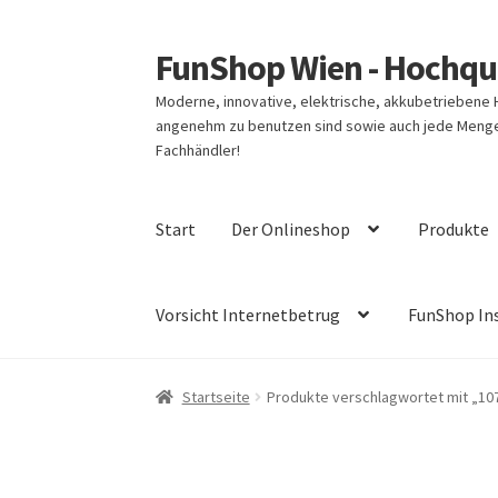
FunShop Wien - Hochqua
Zur
Zum
Navigation
Inhalt
Moderne, innovative, elektrische, akkubetriebene
springen
springen
angenehm zu benutzen sind sowie auch jede Menge 
Fachhändler!
Start
Der Onlineshop
Produkte
Vorsicht Internetbetrug
FunShop In
Startseite
Produkte verschlagwortet mit „1