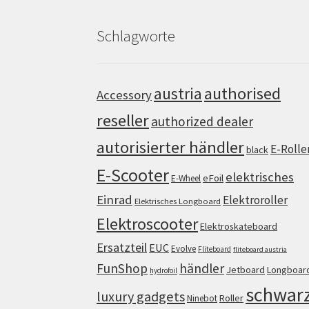
Schlagworte
authorised
austria
Accessory
reseller
authorized dealer
autorisierter händler
E-Rolle
black
E-Scooter
elektrisches
eFoil
E-Wheel
Einrad
Elektroroller
Elektrisches Longboard
Elektroscooter
Elektroskateboard
Ersatzteil
EUC
Evolve
Fliteboard
fliteboard austria
FunShop
händler
Jetboard
Longboar
hydrofoil
schwar
luxury gadgets
Roller
Ninebot