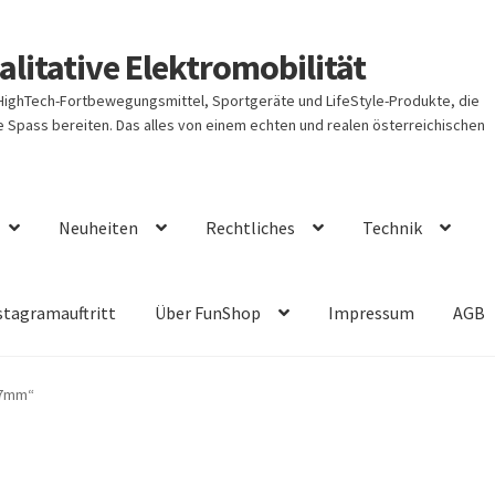
litative Elektromobilität
 HighTech-Fortbewegungsmittel, Sportgeräte und LifeStyle-Produkte, die
Spass bereiten. Das alles von einem echten und realen österreichischen
Neuheiten
Rechtliches
Technik
stagramauftritt
Über FunShop
Impressum
AGB
07mm“