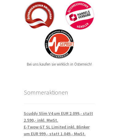
Bei uns kaufen sie wirklich in Österreich!
Sommeraktionen
Scuddy Slim V4 um EUR 2.099,- statt
2.590,- inkl. MwSt.
E-Twow GT SL Limited inkl. Blinker
um EUR 999,- statt 1.049,- MwSt.