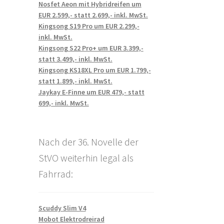
Nosfet Aeon mit Hybridreifen um
EUR 2.599,- statt 2.699,- inkl. MwSt.
Kingsong S19 Pro um EUR 2.299,-
inkl. MwSt.
Kingsong S22 Pro+ um EUR 3.399,-
statt 3.499,- inkl. MwSt.
Kingsong KS18XL Pro um EUR 1.799,-
statt 1.899,- inkl. MwSt.
Jaykay E-Finne um EUR 479,- statt
699,- inkl. MwSt.
Nach der 36. Novelle der
StVO weiterhin legal als
Fahrrad:
Scuddy Slim V4
Mobot Elektrodreirad