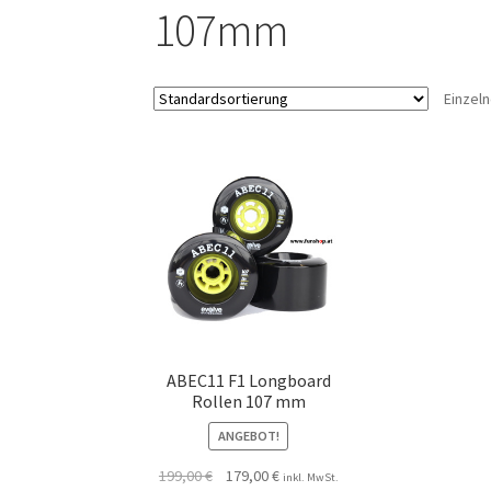
107mm
Einzel
ABEC11 F1 Longboard
Rollen 107 mm
ANGEBOT!
199,00
€
179,00
€
inkl. MwSt.