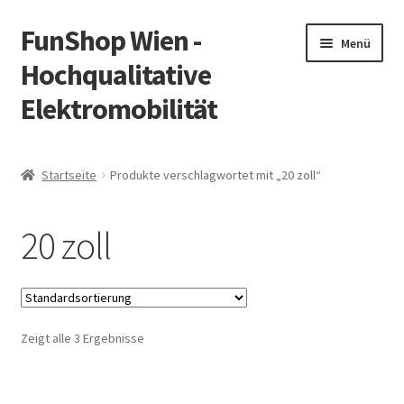
FunShop Wien -
Zur
Zum
Menü
Navigation
Inhalt
Hochqualitative
springen
springen
Elektromobilität
Unterm
Zum Onlineshop
öffnen
Startseite
Produkte verschlagwortet mit „20 zoll“
Unterm
Informationen zur Rechtslage in Österreich
öffnen
20 zoll
Unterm
Vorsicht Internetbetrug
öffnen
Unterm
Über FunShop
öffnen
Zeigt alle 3 Ergebnisse
Impressum
Zum Onlineshop in der Web Version