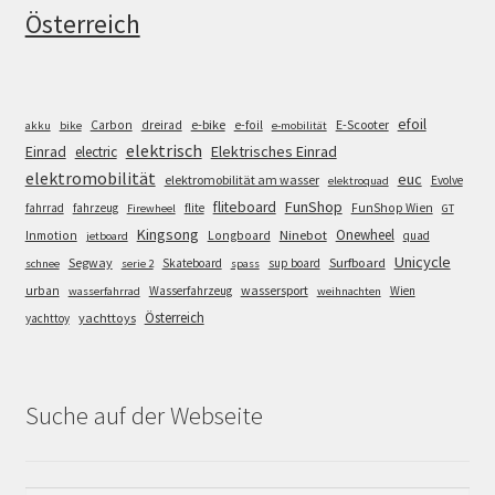
Österreich
efoil
e-bike
E-Scooter
Carbon
dreirad
e-foil
akku
bike
e-mobilität
elektrisch
Einrad
Elektrisches Einrad
electric
elektromobilität
euc
elektromobilität am wasser
Evolve
elektroquad
FunShop
fliteboard
fahrrad
fahrzeug
flite
FunShop Wien
Firewheel
GT
Kingsong
Onewheel
Ninebot
Inmotion
Longboard
quad
jetboard
Unicycle
Segway
Surfboard
Skateboard
sup board
schnee
serie 2
spass
wassersport
urban
Wasserfahrzeug
Wien
wasserfahrrad
weihnachten
Österreich
yachttoys
yachttoy
Suche auf der Webseite