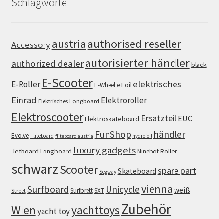
Schlagworte
authorised reseller
austria
Accessory
autorisierter händler
authorized dealer
black
E-Scooter
elektrisches
E-Roller
eFoil
E-Wheel
Einrad
Elektroroller
Elektrisches Longboard
Elektroscooter
Ersatzteil
EUC
Elektroskateboard
FunShop
händler
Evolve
Fliteboard
hydrofoil
fliteboard austria
luxury gadgets
Jetboard
Longboard
Roller
Ninebot
schwarz
Scooter
spare part
Skateboard
Segway
vienna
Surfboard
Unicycle
weiß
Surfbrett
SXT
Street
Zubehör
Wien
yachttoys
yacht toy