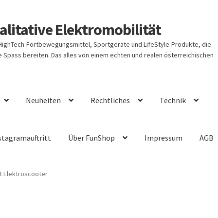
litative Elektromobilität
 HighTech-Fortbewegungsmittel, Sportgeräte und LifeStyle-Produkte, die
Spass bereiten. Das alles von einem echten und realen österreichischen
Neuheiten
Rechtliches
Technik
stagramauftritt
Über FunShop
Impressum
AGB
ft Elektroscooter