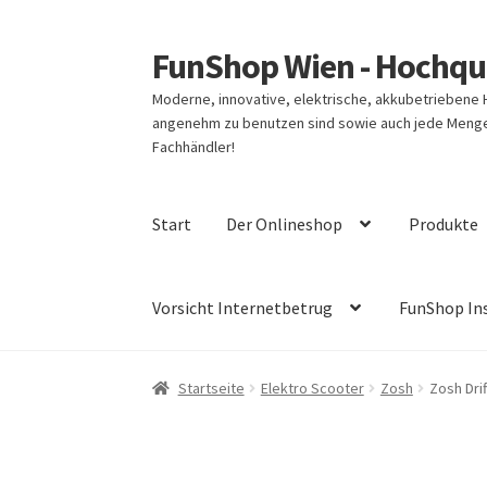
FunShop Wien - Hochqua
Zur
Zum
Navigation
Inhalt
Moderne, innovative, elektrische, akkubetriebene
springen
springen
angenehm zu benutzen sind sowie auch jede Menge 
Fachhändler!
Start
Der Onlineshop
Produkte
Vorsicht Internetbetrug
FunShop In
Startseite
Elektro Scooter
Zosh
Zosh Dri