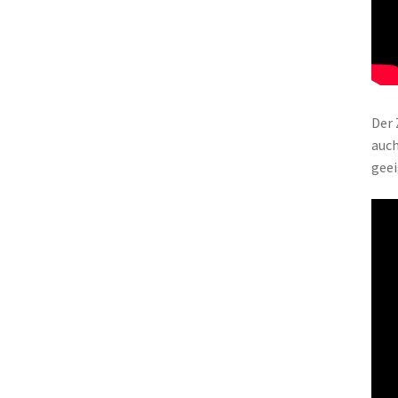
Der 
auch
geei