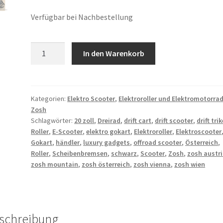
Verfügbar bei Nachbestellung
Zosh
In den Warenkorb
Drift
Elektroscooter
Menge
Kategorien:
Elektro Scooter
,
Elektroroller und Elektromotorra
Zosh
Schlagwörter:
20 zoll
,
Dreirad
,
drift cart
,
drift scooter
,
drift trik
Roller
,
E-Scooter
,
elektro gokart
,
Elektroroller
,
Elektroscooter
Gokart
,
händler
,
luxury gadgets
,
offroad scooter
,
Österreich
,
Roller
,
Scheibenbremsen
,
schwarz
,
Scooter
,
Zosh
,
zosh austr
zosh mountain
,
zosh österreich
,
zosh vienna
,
zosh wien
schreibung