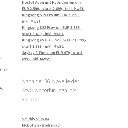
Nosfet Aeon mit Hybridreifen um
EUR 2.599,- statt 2.699,- inkl. MwSt.
Kingsong S19 Pro um EUR 2.299,-
inkl. MwSt.
Kingsong S22 Pro+ um EUR 3.399,-
statt 3.499,- inkl. MwSt.
Kingsong KS18XL Pro um EUR 1.799,-
statt 1.899,- inkl. MwSt.
Jaykay E-Finne um EUR 479,- statt
d
,
699,- inkl. MwSt.
e
,
E-
,
Nach der 36. Novelle der
ia
,
StVO weiterhin legal als
Fahrrad:
Scuddy Slim V4
Mobot Elektrodreirad