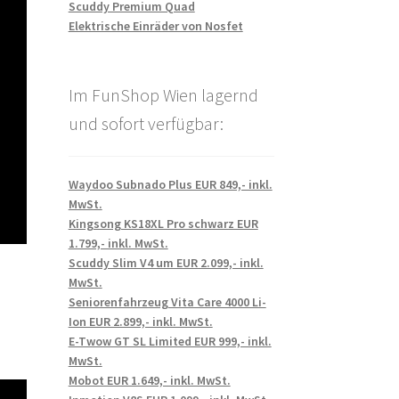
Scuddy Premium Quad
Elektrische Einräder von Nosfet
Im FunShop Wien lagernd
und sofort verfügbar:
Waydoo Subnado Plus EUR 849,- inkl.
MwSt.
Kingsong KS18XL Pro schwarz EUR
1.799,- inkl. MwSt.
Scuddy Slim V4 um EUR 2.099,- inkl.
MwSt.
Seniorenfahrzeug Vita Care 4000 Li-
Ion EUR 2.899,- inkl. MwSt.
E-Twow GT SL Limited EUR 999,- inkl.
MwSt.
Mobot EUR 1.649,- inkl. MwSt.