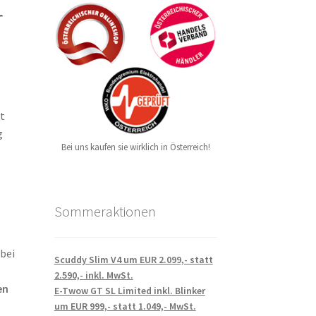
r
kt
g
Bei uns kaufen sie wirklich in Österreich!
Sommeraktionen
 bei
Scuddy Slim V4 um EUR 2.099,- statt
2.590,- inkl. MwSt.
en
E-Twow GT SL Limited inkl. Blinker
um EUR 999,- statt 1.049,- MwSt.