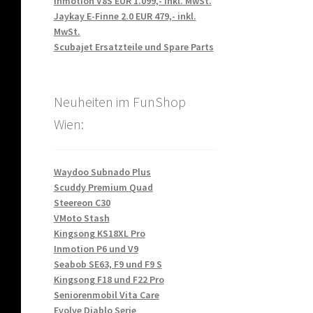
Inmotion V8S EUR 1.099,- inkl. MwSt.
Jaykay E-Finne 2.0 EUR 479,- inkl.
MwSt.
Scubajet Ersatzteile und Spare Parts
Neuheiten im FunShop
Wien:
Waydoo Subnado Plus
Scuddy Premium Quad
Steereon C30
VMoto Stash
Kingsong KS18XL Pro
Inmotion P6 und V9
Seabob SE63, F9 und F9 S
Kingsong F18 und F22 Pro
Seniorenmobil Vita Care
Evolve Diablo Serie