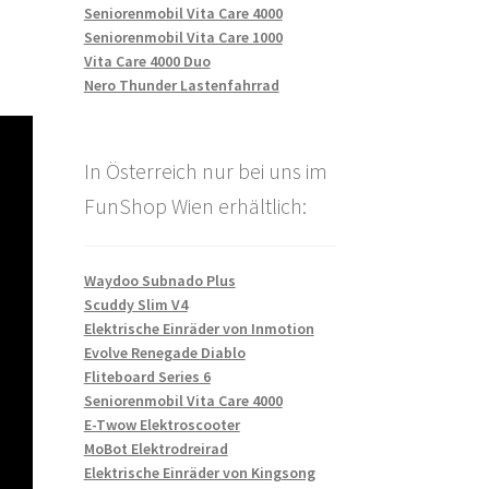
Seniorenmobil Vita Care 4000
Seniorenmobil Vita Care 1000
Vita Care 4000 Duo
Nero Thunder Lastenfahrrad
In Österreich nur bei uns im
FunShop Wien erhältlich:
Waydoo Subnado Plus
Scuddy Slim V4
Elektrische Einräder von Inmotion
Evolve Renegade Diablo
Fliteboard Series 6
Seniorenmobil Vita Care 4000
E-Twow Elektroscooter
MoBot Elektrodreirad
Elektrische Einräder von Kingsong