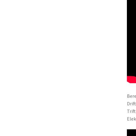
Bere
Drif
Trif
Elek