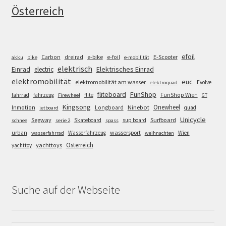
Österreich
efoil
e-bike
E-Scooter
Carbon
dreirad
e-foil
akku
bike
e-mobilität
elektrisch
Einrad
Elektrisches Einrad
electric
elektromobilität
euc
elektromobilität am wasser
Evolve
elektroquad
FunShop
fliteboard
fahrrad
fahrzeug
flite
FunShop Wien
Firewheel
GT
Kingsong
Onewheel
Ninebot
Inmotion
Longboard
quad
jetboard
Unicycle
Segway
Surfboard
Skateboard
sup board
schnee
serie 2
spass
wassersport
urban
Wasserfahrzeug
Wien
wasserfahrrad
weihnachten
Österreich
yachttoys
yachttoy
Suche auf der Webseite