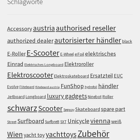
Schlagworte
authorised reseller
austria
Accessory
autorisierter händler
authorized dealer
black
E-Scooter
elektrisches
E-Roller
eFoil
E-Wheel
Einrad
Elektroroller
Elektrisches Longboard
Elektroscooter
Ersatzteil
EUC
Elektroskateboard
FunShop
händler
Evolve
Fliteboard
hydrofoil
fliteboard austria
luxury gadgets
Jetboard
Longboard
Roller
Ninebot
schwarz
Scooter
spare part
Skateboard
Segway
vienna
Surfboard
Unicycle
weiß
Surfbrett
SXT
Street
Zubehör
Wien
yachttoys
yacht toy