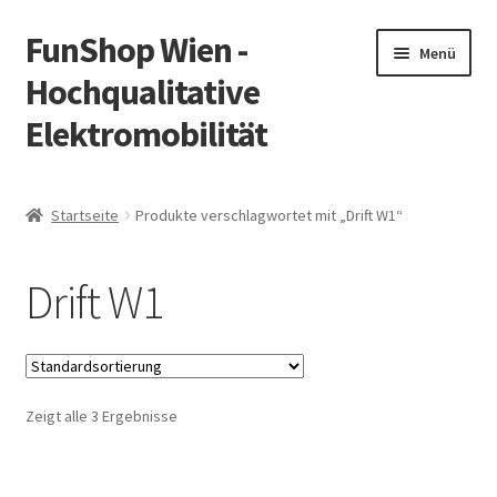
FunShop Wien -
Zur
Zum
Menü
Navigation
Inhalt
Hochqualitative
springen
springen
Elektromobilität
Unterm
Zum Onlineshop
öffnen
Startseite
Produkte verschlagwortet mit „Drift W1“
Unterm
Informationen zur Rechtslage in Österreich
öffnen
Drift W1
Unterm
Vorsicht Internetbetrug
öffnen
Unterm
Über FunShop
öffnen
Zeigt alle 3 Ergebnisse
Impressum
Zum Onlineshop in der Web Version