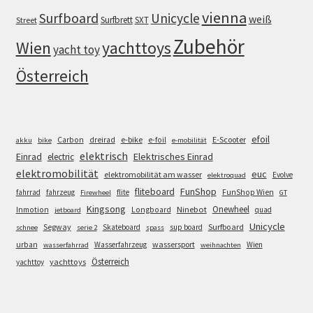
vienna
Surfboard
Unicycle
weiß
Surfbrett
SXT
Street
Zubehör
Wien
yachttoys
yacht toy
Österreich
efoil
e-bike
E-Scooter
Carbon
dreirad
e-foil
akku
bike
e-mobilität
elektrisch
Einrad
Elektrisches Einrad
electric
elektromobilität
euc
elektromobilität am wasser
Evolve
elektroquad
FunShop
fliteboard
fahrrad
fahrzeug
flite
FunShop Wien
Firewheel
GT
Kingsong
Onewheel
Ninebot
Inmotion
Longboard
quad
jetboard
Unicycle
Segway
Surfboard
Skateboard
sup board
schnee
serie 2
spass
wassersport
urban
Wasserfahrzeug
Wien
wasserfahrrad
weihnachten
Österreich
yachttoys
yachttoy