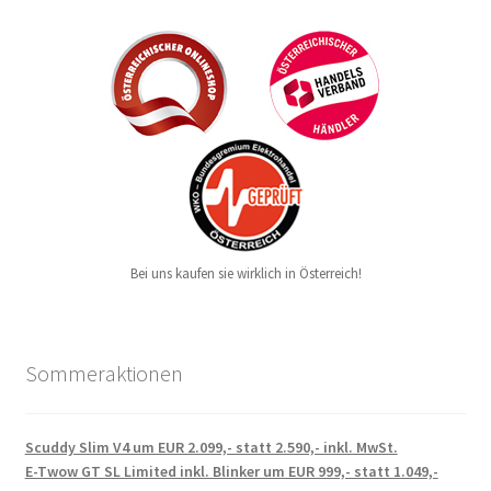
Bei uns kaufen sie wirklich in Österreich!
Sommeraktionen
Scuddy Slim V4 um EUR 2.099,- statt 2.590,- inkl. MwSt.
E-Twow GT SL Limited inkl. Blinker um EUR 999,- statt 1.049,-