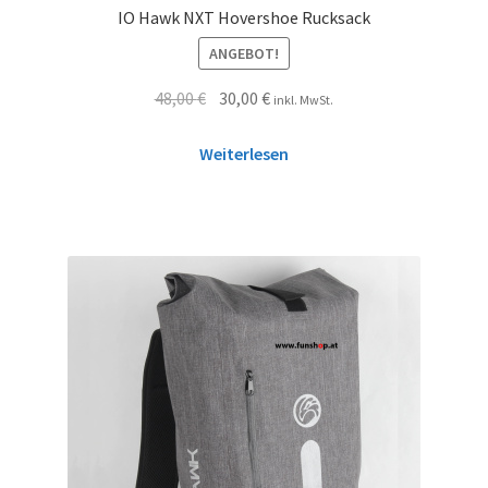
IO Hawk NXT Hovershoe Rucksack
ANGEBOT!
48,00
€
30,00
€
inkl. MwSt.
Weiterlesen