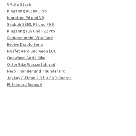
VMoto Stash
Kingsong KS18XL Pro
Inmotion P6 und V9
Seabob SE63, F9 und F9 S
Kingsong F18 und F22 Pro
Seniorenmobil Vita Care
Evolve Diablo Serie
Nosfet Aero und Aeon EUC
Onewheel Antic Bike
Otter Bike Wasserfahrrad
Nero Thunder und Thunder Pro
Jaykay E-Finne 2.0 für SUP-Boards
Fliteboard Series 6