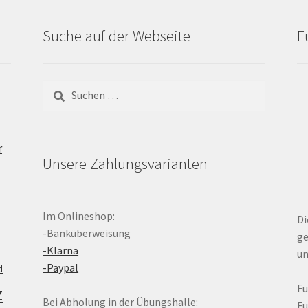
Suche auf der Webseite
F
Suchen
nach:
r
Unsere Zahlungsvarianten
Im Onlineshop:
Di
-Banküberweisung
ge
-Klarna
un
-Paypal
d
z
F
Bei Abholung in der Übungshalle:
F