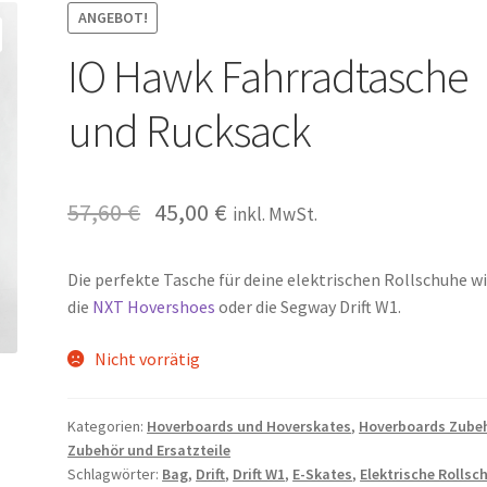
ANGEBOT!
IO Hawk Fahrradtasche
und Rucksack
57,60
€
45,00
€
inkl. MwSt.
Die perfekte Tasche für deine elektrischen Rollschuhe w
die
NXT Hovershoes
oder die Segway Drift W1.
Nicht vorrätig
Kategorien:
Hoverboards und Hoverskates
,
Hoverboards Zube
Zubehör und Ersatzteile
Schlagwörter:
Bag
,
Drift
,
Drift W1
,
E-Skates
,
Elektrische Rollsc