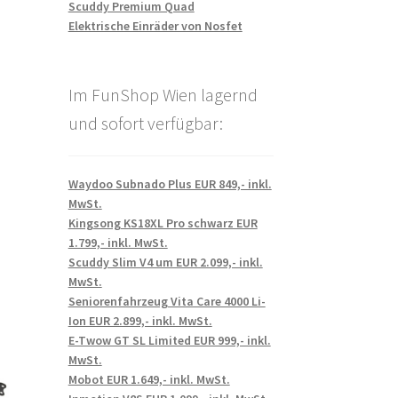
Scuddy Premium Quad
Elektrische Einräder von Nosfet
Im FunShop Wien lagernd
und sofort verfügbar:
Waydoo Subnado Plus EUR 849,- inkl.
MwSt.
Kingsong KS18XL Pro schwarz EUR
1.799,- inkl. MwSt.
Scuddy Slim V4 um EUR 2.099,- inkl.
MwSt.
Seniorenfahrzeug Vita Care 4000 Li-
Ion EUR 2.899,- inkl. MwSt.
E-Twow GT SL Limited EUR 999,- inkl.
MwSt.
Mobot EUR 1.649,- inkl. MwSt.