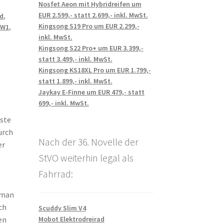
Nosfet Aeon mit Hybridreifen um
EUR 2.599,- statt 2.699,- inkl. MwSt.
rd
,
Kingsong S19 Pro um EUR 2.299,-
,
W1
,
inkl. MwSt.
Kingsong S22 Pro+ um EUR 3.399,-
statt 3.499,- inkl. MwSt.
Kingsong KS18XL Pro um EUR 1.799,-
statt 1.899,- inkl. MwSt.
Jaykay E-Finne um EUR 479,- statt
699,- inkl. MwSt.
este
urch
Nach der 36. Novelle der
er
StVO weiterhin legal als
Fahrrad:
 man
ch
Scuddy Slim V4
Mobot Elektrodreirad
en