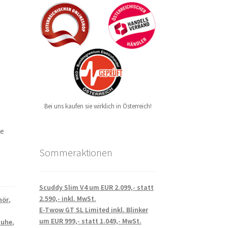
Bei uns kaufen sie wirklich in Österreich!
ie
Sommeraktionen
Scuddy Slim V4 um EUR 2.099,- statt
2.590,- inkl. MwSt.
hör
,
E-Twow GT SL Limited inkl. Blinker
um EUR 999,- statt 1.049,- MwSt.
huhe
,