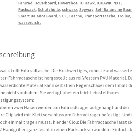
Fahrrad
,
Hoverboard
,
Hovershoe
,
IO Hawk
,
IOHAWK
,
NXT
,
Rucksack
,
Schutzhülle
,
schwarz
,
Segway
,
Self Balancing Boa
Smart Balance Board
,
SXT
,
Tasche
,
Transporttasche
,
Trolley
wasserdicht
schreibung
sack trifft Fahrradtasche: Die Hochwertiges, robuste und wasserf
iter-Fahrradtasche ist hergestellt aus reißfestem PVU Material. D
wasserdichte Material kann selbst ein Regenschauer dem Inhalt d
he nichts anhaben. Sie verfügt über ein leicht einstellbares
estigungssystem:
oberen zwei Haken werden am Fahrradträger aufgehängt und der
re Clip wird mit Klettverschluss am Fahrradträger befestigt. Und
doch einmal tragen musst, hier der Clou: Die Fahrradtasche lässt si
2 Handgriffen ganz leicht in einen Rucksack verwandeln. Einfach d