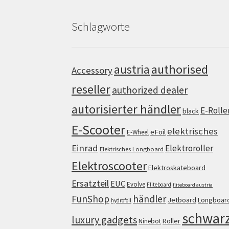
Schlagworte
authorised
austria
Accessory
reseller
authorized dealer
autorisierter händler
E-Rolle
black
E-Scooter
elektrisches
eFoil
E-Wheel
Einrad
Elektroroller
Elektrisches Longboard
Elektroscooter
Elektroskateboard
Ersatzteil
EUC
Evolve
Fliteboard
fliteboard austria
FunShop
händler
Jetboard
Longboar
hydrofoil
schwar
luxury gadgets
Roller
Ninebot