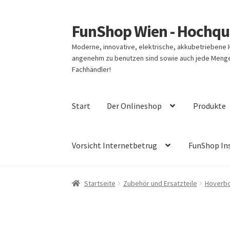
FunShop Wien - Hochqua
Zur
Zum
Navigation
Inhalt
Moderne, innovative, elektrische, akkubetriebene
springen
springen
angenehm zu benutzen sind sowie auch jede Menge 
Fachhändler!
Start
Der Onlineshop
Produkte
Vorsicht Internetbetrug
FunShop In
Startseite
Zubehör und Ersatzteile
Hoverbo