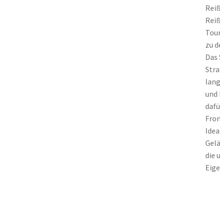
Reiß
Reiß
Tour
zu d
Das 
Stra
lang
und 
dafü
Fron
Idea
Gelä
die 
Eige