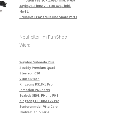
Inmotion V8S EUR 1.099,- inkl. MwSt.
Jaykay E-Finne 2.0 EUR 479,- inkl.
MwSt.
Scubajet Ersatzteile und Spare Parts
Neuheiten im FunShop
Wien:
Waydoo Subnado Plus
Scuddy Premium Quad
Steereon C30
VMoto Stash
Kingsong KS18XL Pro
Inmotion P6 und V9
Seabob SE63, F9 und F9 S
Kingsong F18 und F22 Pro
Seniorenmobil Vita Care
Evolve Diablo Serie