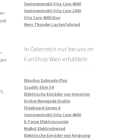
Seniorenmobil Vita Care 4000
Seniorenmobil Vita Care 1000
er
Vita Care 4000 Duo
und
Nero Thunder Lastenfahrrad
In Österreich nur bei uns im
ß-
FunShop Wien erhältlich:
gen
Waydoo Subnado Plus
Scuddy Slim V4
r,
Elektrische Einräder von Inmotion
Evolve Renegade Diablo
Fliteboard Series 6
Seniorenmobil Vita Care 4000
E-Twow Elektroscooter
MoBot Elektrodreirad
Elektrische Einräder von Kingsong