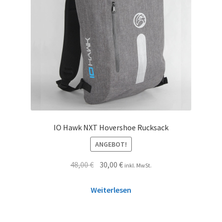
IO Hawk NXT Hovershoe Rucksack
ANGEBOT!
48,00
€
30,00
€
inkl. MwSt.
Weiterlesen