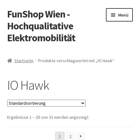
FunShop Wien -
Zur
Zum
Menü
Navigation
Inhalt
Hochqualitative
springen
springen
Elektromobilität
Unterm
Zum Onlineshop
öffnen
Startseite
Produkte verschlagwortet mit „IO Hawk“
Unterm
Informationen zur Rechtslage in Österreich
öffnen
IO Hawk
Unterm
Vorsicht Internetbetrug
öffnen
Unterm
Über FunShop
öffnen
Ergebnisse 1 – 28 von 33 werden angezeigt
Impressum
Zum Onlineshop in der Web Version
1
2