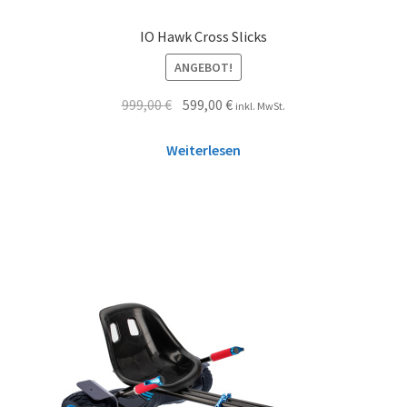
IO Hawk Cross Slicks
ANGEBOT!
999,00
€
599,00
€
inkl. MwSt.
Weiterlesen