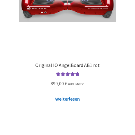
Original IO AngelBoard AB1 rot
Bewertet mit
899,00
€
inkl. MwSt.
5.00
von 5
Weiterlesen