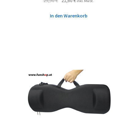
29,90
€
21,60
€
inkl. MwSt.
In den Warenkorb