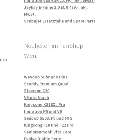
Inmotion V8S EUR 1.099,- inkl. MwSt.
n
Jaykay E-Finne 2.0 EUR 479,- inkl.
MwSt.
Scubajet Ersatzteile und Spare Parts
Neuheiten im FunShop
Wien:
dem
Waydoo Subnado Plus
Scuddy Premium Quad
Steereon C30
VMoto Stash
Kingsong KS18XL Pro
Inmotion P6 und V9
Seabob SE63, F9 und F9 S
Kingsong F18 und F22 Pro
Seniorenmobil Vita Care
Evolve Diablo Serie