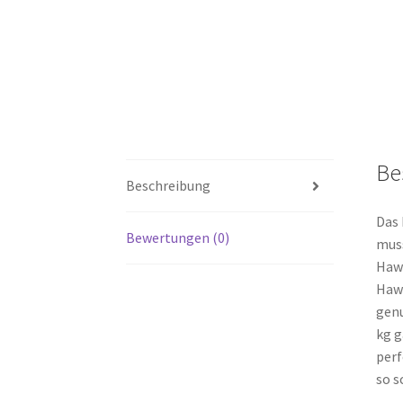
Be
Beschreibung
Das 
Bewertungen (0)
muss
Hawk
Hawk
genu
kg g
perf
so s