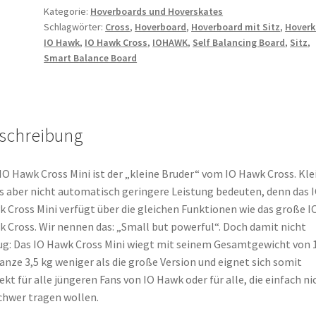
Kategorie:
Hoverboards und Hoverskates
Schlagwörter:
Cross
,
Hoverboard
,
Hoverboard mit Sitz
,
Hoverk
IO Hawk
,
IO Hawk Cross
,
IOHAWK
,
Self Balancing Board
,
Sitz
,
Smart Balance Board
schreibung
IO Hawk Cross Mini ist der „kleine Bruder“ vom IO Hawk Cross. Kle
 aber nicht automatisch geringere Leistung bedeuten, denn das 
 Cross Mini verfügt über die gleichen Funktionen wie das große I
 Cross. Wir nennen das: „Small but powerful“. Doch damit nicht
g: Das IO Hawk Cross Mini wiegt mit seinem Gesamtgewicht von 
anze 3,5 kg weniger als die große Version und eignet sich somit
ekt für alle jüngeren Fans von IO Hawk oder für alle, die einfach ni
chwer tragen wollen.