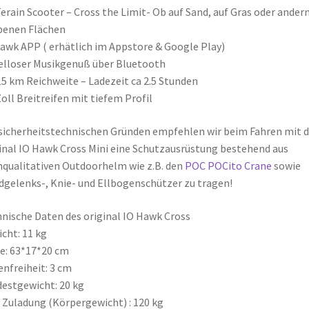
Terain Scooter – Cross the Limit- Ob auf Sand, auf Gras oder ander
benen Flächen
awk APP ( erhätlich im Appstore & Google Play)
lloser Musikgenuß über Bluetooth
15 km Reichweite – Ladezeit ca 2.5 Stunden
Zoll Breitreifen mit tiefem Profil
sicherheitstechnischen Gründen empfehlen wir beim Fahren mit 
inal IO Hawk Cross Mini eine Schutzausrüstung bestehend aus
qualitativen Outdoorhelm wie z.B. den
POC POCito Crane
sowie
gelenks-, Knie- und Ellbogenschützer zu tragen!
nische Daten des original IO Hawk Cross
cht: 11 kg
e: 63*17*20 cm
nfreiheit: 3 cm
estgewicht: 20 kg
 Zuladung (Körpergewicht) : 120 kg