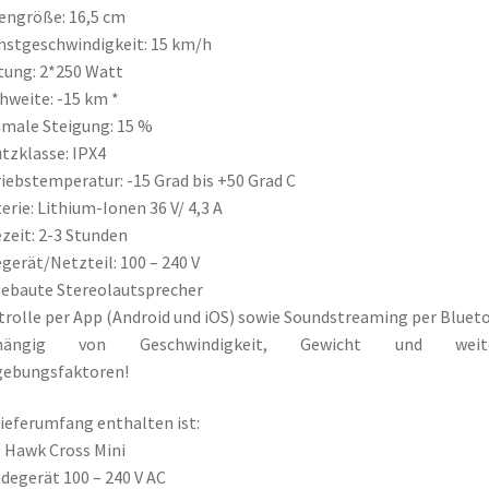
engröße: 16,5 cm
stgeschwindigkeit: 15 km/h
tung: 2*250 Watt
hweite: -15 km *
male Steigung: 15 %
tzklasse: IPX4
iebstemperatur: -15 Grad bis +50 Grad C
erie: Lithium-Ionen 36 V/ 4,3 A
zeit: 2-3 Stunden
gerät/Netzteil: 100 – 240 V
ebaute Stereolautsprecher
rolle per App (Android und iOS) sowie Soundstreaming per Bluet
hängig von Geschwindigkeit, Gewicht und weit
ebungsfaktoren!
ieferumfang enthalten ist:
 Hawk Cross Mini
degerät 100 – 240 V AC