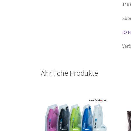
1*Be
Zub
IO H
Verö
Ähnliche Produkte