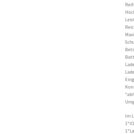
Reif
Höch
Leis
Reic
Maxi
Schu
Betr
Batt
Lade
Lade
Eing
Kont
*ab
Umg
Im L
1*IO
1*La