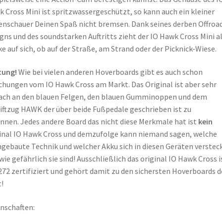
 Cross Mini ist spritzwassergeschützt, so kann auch ein kleiner
nschauer Deinen Spaß nicht bremsen. Dank seines derben Offroa
gns und des soundstarken Auftritts zieht der IO Hawk Cross Mini al
ke auf sich, ob auf der Straße, am Strand oder der Picknick-Wiese.
tung!
Wie bei vielen anderen Hoverboards gibt es auch schon
chungen vom IO Hawk Cross am Markt. Das Original ist aber sehr
ach an den blauen Felgen, den blauen Gumminoppen und dem
iftzug HAWK der über beide Fußpedale geschrieben ist zu
nnen. Jedes andere Board das nicht diese Merkmale hat ist
kein
inal IO Hawk Cross und demzufolge kann niemand sagen, welche
gebaute Technik und welcher Akku sich in diesen Geräten verstec
wie gefährlich sie sind! Ausschließlich das original IO Hawk Cross i
72 zertifiziert und gehört damit zu den sichersten Hoverboards d
!
nschaften: