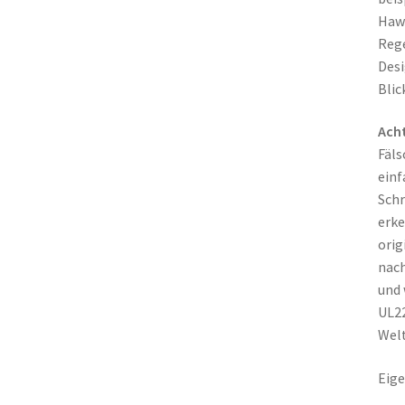
Hawk
Rege
Desi
Blic
Ach
Fäls
einf
Schr
erke
orig
nach
und 
UL22
Welt
Eige