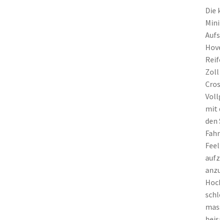
Die 
Mini
Aufs
Hove
Reif
Zoll
Cros
Voll
mit 
den 
Fahr
Feel
aufz
anzu
Hoch
schl
mass
beis