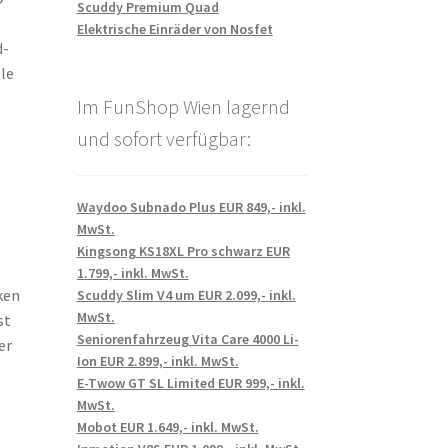
Scuddy Premium Quad
Elektrische Einräder von Nosfet
d-
le
Im FunShop Wien lagernd
und sofort verfügbar:
Waydoo Subnado Plus EUR 849,- inkl.
MwSt.
Kingsong KS18XL Pro schwarz EUR
1.799,- inkl. MwSt.
ken
Scuddy Slim V4 um EUR 2.099,- inkl.
MwSt.
st
Seniorenfahrzeug Vita Care 4000 Li-
er
Ion EUR 2.899,- inkl. MwSt.
E-Twow GT SL Limited EUR 999,- inkl.
MwSt.
Mobot EUR 1.649,- inkl. MwSt.