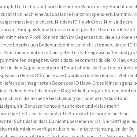
komplette Technik auf noch kleinerem Raum untergebracht und 
 zusätzlich noch eine Autobalance Funktion spendiert. Damit wird
teigen massiv erleichtert. Mit dem IO Hawk Cross Mini sind dem
rboard-Fahrspaß keine Grenzen mehr gesetzt! Durch die 6,5 Zoll
en mit tiefem Profil können dich im Gegensatz zu vielen anderen 
 Hoverboards auch Bodenunebenheiten nicht stoppen, da der IO 
s Mini Unebenheiten mit ausgefeilten Fahreigenschaften und gro
gummireifen begegnet. Gratis dazu bekommst du die IO Hawk App
der Du dein Apple oder Android Smartphone via Bluetooth direkt 
Speakern Deines Offroad-Hoverboards verbinden kannst. Während
t liefern die integrierten Boxen des IO Hawk Cross Mini ein ganz 
ing. Zudem bietet die App die Möglichkeit, die gefahrenen Routen
uzeichnen, die aktuelle Geschwindigkeit oder den Akku-Stand
zeigen, ein Benutzerkonto einzurichten und vieles mehr!
wertige LED-Leuchten und rote Bremslichter sorgen auch bei
echter Sicht dafür, dass Du nicht übersehen wirst. Die Kotflügel au
ivem Aluminium verfügen über eine Haltevorrichtung, an der Du
pielsweise eine Action-Cam befestigen kannst. Das Gehäuse des I