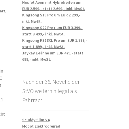
Nosfet Aeon mit Hybridreifen um
EUR 2.599,- statt 2.699,- inkl. MwSt.
art
,
Kingsong S19 Pro um EUR 2.299,-
inkl. MwSt.
Kingsong S22 Pro+ um EUR 3.399,-
statt 3.499,- inkl. MwSt.
Kingsong KS18XL Pro um EUR 1.799,-
statt 1.899,- inkl. MwSt.
Jaykay E-Finne um EUR 479,- statt
699,- inkl. MwSt.
in
IO
Nach der 36. Novelle der
O
StVO weiterhin legal als
Fahrrad:
11
cht
Scuddy Slim V4
Mobot Elektrodreirad