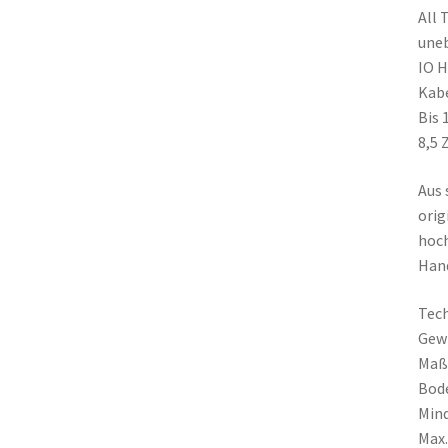
All 
une
IO H
Kabe
Bis 
8,5 
Aus 
orig
hoch
Hand
Tech
Gewi
Maß
Bode
Mind
Max.