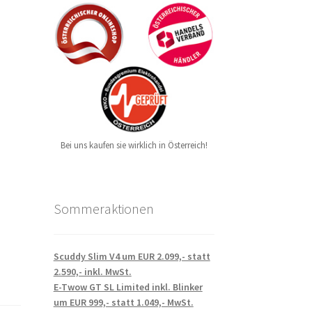
Bei uns kaufen sie wirklich in Österreich!
Sommeraktionen
Scuddy Slim V4 um EUR 2.099,- statt
2.590,- inkl. MwSt.
E-Twow GT SL Limited inkl. Blinker
um EUR 999,- statt 1.049,- MwSt.