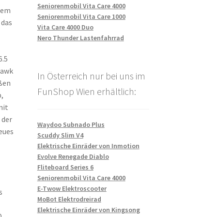
Seniorenmobil Vita Care 4000
dem
Seniorenmobil Vita Care 1000
 das
Vita Care 4000 Duo
Nero Thunder Lastenfahrrad
6.5
Hawk
In Österreich nur bei uns im
ßen
FunShop Wien erhältlich:
,
mit
 der
Waydoo Subnado Plus
neues
Scuddy Slim V4
Elektrische Einräder von Inmotion
Evolve Renegade Diablo
Fliteboard Series 6
Seniorenmobil Vita Care 4000
E-Twow Elektroscooter
s
MoBot Elektrodreirad
Elektrische Einräder von Kingsong
O