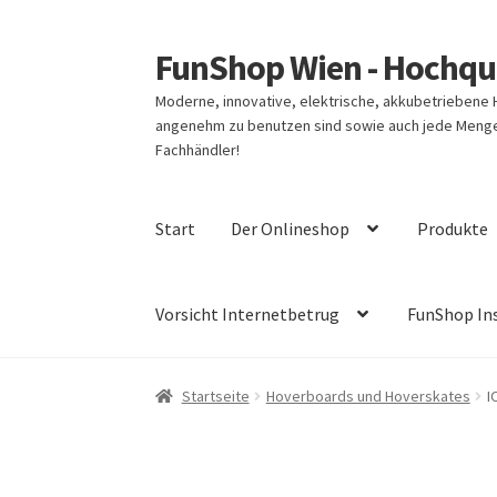
FunShop Wien - Hochqua
Zur
Zum
Navigation
Inhalt
Moderne, innovative, elektrische, akkubetriebene
springen
springen
angenehm zu benutzen sind sowie auch jede Menge 
Fachhändler!
Start
Der Onlineshop
Produkte
Vorsicht Internetbetrug
FunShop In
Startseite
Hoverboards und Hoverskates
I