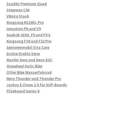
Scuddy Premium Quad
Steereon C30
VMoto Stash
Kingsong KS18XL Pro
Inmotion P6 und V9
Seabob SE63, F9 und F9 S
Kingsong F18 und F22 Pro
Seniorenmobil Vita Care
Evolve Diablo Serie
Nosfet Aero und Aeon EUC
Onewheel Antic Bike
Otter Bike Wasserfahrrad
Nero Thunder und Thunder Pro
Jaykay E-Finne 2.0 für SUP-Boards
Fliteboard Series 6