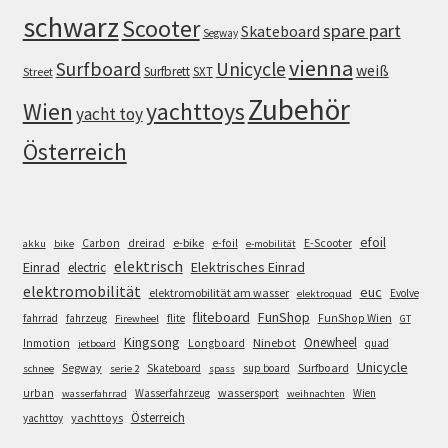
schwarz
Scooter
spare part
Skateboard
Segway
vienna
Surfboard
Unicycle
weiß
Surfbrett
SXT
Street
Zubehör
Wien
yachttoys
yacht toy
Österreich
efoil
e-bike
E-Scooter
Carbon
dreirad
e-foil
akku
bike
e-mobilität
elektrisch
Einrad
Elektrisches Einrad
electric
elektromobilität
euc
elektromobilität am wasser
Evolve
elektroquad
FunShop
fliteboard
fahrrad
fahrzeug
flite
FunShop Wien
Firewheel
GT
Kingsong
Onewheel
Ninebot
Inmotion
Longboard
quad
jetboard
Unicycle
Segway
Surfboard
Skateboard
sup board
schnee
serie 2
spass
wassersport
urban
Wasserfahrzeug
Wien
wasserfahrrad
weihnachten
Österreich
yachttoys
yachttoy