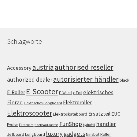
Schlagworte
authorised reseller
austria
Accessory
autorisierter händler
authorized dealer
black
E-Scooter
elektrisches
E-Roller
eFoil
E-Wheel
Einrad
Elektroroller
Elektrisches Longboard
Elektroscooter
Ersatzteil
EUC
Elektroskateboard
FunShop
händler
Evolve
Fliteboard
hydrofoil
fliteboard austria
luxury gadgets
Jetboard
Longboard
Roller
Ninebot