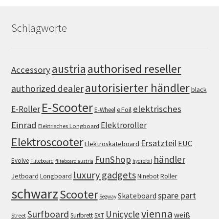
Schlagworte
authorised reseller
austria
Accessory
autorisierter händler
authorized dealer
black
E-Scooter
elektrisches
E-Roller
eFoil
E-Wheel
Einrad
Elektroroller
Elektrisches Longboard
Elektroscooter
Ersatzteil
EUC
Elektroskateboard
FunShop
händler
Evolve
Fliteboard
hydrofoil
fliteboard austria
luxury gadgets
Jetboard
Longboard
Roller
Ninebot
schwarz
Scooter
spare part
Skateboard
Segway
vienna
Surfboard
Unicycle
weiß
Surfbrett
SXT
Street