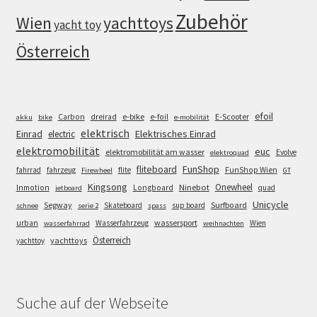
Zubehör
Wien
yachttoys
yacht toy
Österreich
efoil
e-bike
E-Scooter
Carbon
dreirad
e-foil
akku
bike
e-mobilität
elektrisch
Einrad
Elektrisches Einrad
electric
elektromobilität
euc
elektromobilität am wasser
Evolve
elektroquad
FunShop
fliteboard
fahrrad
fahrzeug
flite
FunShop Wien
Firewheel
GT
Kingsong
Onewheel
Ninebot
Inmotion
Longboard
quad
jetboard
Unicycle
Segway
Surfboard
Skateboard
sup board
schnee
serie 2
spass
wassersport
urban
Wasserfahrzeug
Wien
wasserfahrrad
weihnachten
Österreich
yachttoys
yachttoy
Suche auf der Webseite