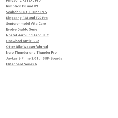
Kingsong KS18XL Pro
Inmotion P6 und V9
Seabob SE63, F9 und F9 S
Kingsong F18 und F22 Pro
Seniorenmobil Vita Care
Evolve Diablo Serie
Nosfet Aero und Aeon EUC
Onewheel Antic Bike
Otter Bike Wasserfahrrad
Nero Thunder und Thunder Pro
Jaykay E-Finne 2.0 für SUP-Boards
Fliteboard Series 6