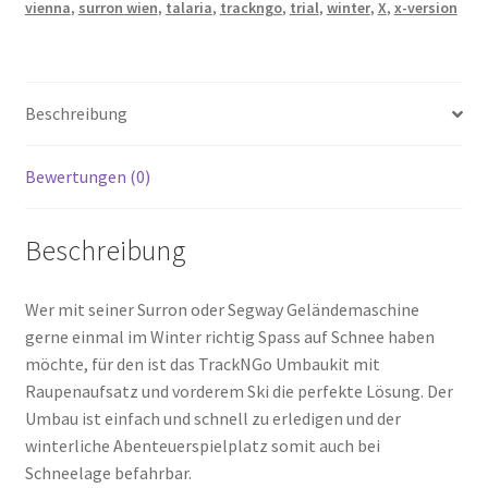
vienna
,
surron wien
,
talaria
,
trackngo
,
trial
,
winter
,
X
,
x-version
Beschreibung
Bewertungen (0)
Beschreibung
Wer mit seiner Surron oder Segway Geländemaschine
gerne einmal im Winter richtig Spass auf Schnee haben
möchte, für den ist das TrackNGo Umbaukit mit
Raupenaufsatz und vorderem Ski die perfekte Lösung. Der
Umbau ist einfach und schnell zu erledigen und der
winterliche Abenteuerspielplatz somit auch bei
Schneelage befahrbar.