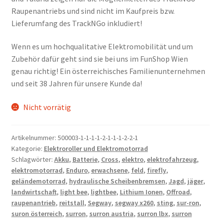
Raupenantriebs und sind nicht im Kaufpreis bzw.
Lieferumfang des TrackNGo inkludiert!
Wenn es um hochqualitative Elektromobilität und um
Zubehör dafür geht sind sie bei uns im FunShop Wien
genau richtig! Ein österreichisches Familienunternehmen
und seit 38 Jahren für unsere Kunde da!
Nicht vorrätig
Artikelnummer:
500003-1-1-1-1-2-1-1-1-2-2-1
Kategorie:
Elektroroller und Elektromotorrad
Schlagwörter:
Akku
,
Batterie
,
Cross
,
elektro
,
elektrofahrzeug
,
elektromotorrad
,
Enduro
,
erwachsene
,
feld
,
firefly
,
geländemotorrad
,
hydraulische Scheibenbremsen
,
Jagd
,
jäger
,
landwirtschaft
,
light bee
,
lightbee
,
Lithium Ionen
,
Offroad
,
raupenantrieb
,
reitstall
,
Segway
,
segway x260
,
sting
,
sur-ron
,
suron österreich
,
surron
,
surron austria
,
surron lbx
,
surron