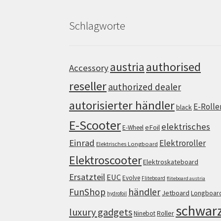
Schlagworte
authorised
austria
Accessory
reseller
authorized dealer
autorisierter händler
E-Rolle
black
E-Scooter
elektrisches
eFoil
E-Wheel
Einrad
Elektroroller
Elektrisches Longboard
Elektroscooter
Elektroskateboard
Ersatzteil
EUC
Evolve
Fliteboard
fliteboard austria
FunShop
händler
Jetboard
Longboar
hydrofoil
schwar
luxury gadgets
Roller
Ninebot