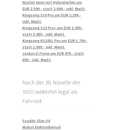
Nosfet Aeon mit Hybridreifen um
EUR 2.599,- statt 2.699,- inkl. MwSt.
Kingsong S19 Pro um EUR 2.299,-
inkl. MwSt.
Kingsong S22 Pro+ um EUR 3.399,-
statt 3.499,- inkl. MwSt.
Kingsong KS18XL Pro um EUR 1.799,-
statt 1.899,- inkl. MwSt.
Jaykay E-Finne um EUR 479,- statt
699,- inkl. MwSt.
Nach der 36. Novelle der
StVO weiterhin legal als
Fahrrad:
Scuddy Slim V4
Mobot Elektrodreirad