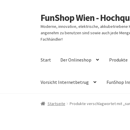
FunShop Wien - Hochqua
Zur
Zum
Navigation
Inhalt
Moderne, innovative, elektrische, akkubetriebene
springen
springen
angenehm zu benutzen sind sowie auch jede Menge 
Fachhändler!
Start
Der Onlineshop
Produkte
Vorsicht Internetbetrug
FunShop In
Startseite
Produkte verschlagwortet mit „sur