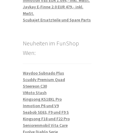
Inmotion V8S EUR 1.099,- inkl. MwSt.
Jaykay E-Finne 2.0 EUR 479,- inkl.
MwSt.
Scubajet Ersatzteile und Spare Parts
Neuheiten im FunShop
Wien:
Waydoo Subnado Plus
Scuddy Premium Quad
Steereon C30
VMoto Stash
Kingsong KS18XL Pro
Inmotion P6 und V9
Seabob SE63, F9 und F9 S
Kingsong F18 und F22 Pro
Seniorenmobil Vita Care
Evolve Diablo Serie