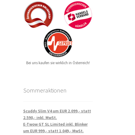
Bei uns kaufen sie wirklich in Österreich!
Sommeraktionen
Scuddy Slim V4 um EUR 2.099,- statt
2.590,- inkl. MwSt.
E-Twow GT SL Limited inkl. Blinker
um EUR 999,- statt 1.049,- MwSt.