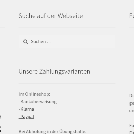
Suche auf der Webseite
F
Suchen
nach:
r
Unsere Zahlungsvarianten
Im Onlineshop:
Di
-Banküberweisung
ge
-Klarna
un
-Paypal
d
z
F
Bei Abholung in der Übungshalle:
F