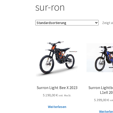
sur-ron
Zeigt a
Surron Light Bee X 2023
Surron Lightbe
L1eX 2
5.190,00
€
inkl. MwSt.
5.399,00
€
in
Weiterlesen
Weiterle