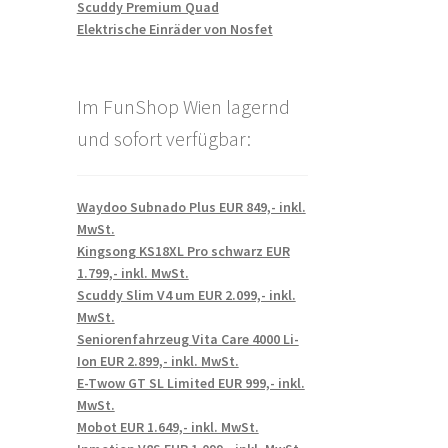
Scuddy Premium Quad
Elektrische Einräder von Nosfet
Im FunShop Wien lagernd
und sofort verfügbar:
Waydoo Subnado Plus EUR 849,- inkl.
MwSt.
Kingsong KS18XL Pro schwarz EUR
1.799,- inkl. MwSt.
Scuddy Slim V4 um EUR 2.099,- inkl.
MwSt.
Seniorenfahrzeug Vita Care 4000 Li-
Ion EUR 2.899,- inkl. MwSt.
E-Twow GT SL Limited EUR 999,- inkl.
MwSt.
Mobot EUR 1.649,- inkl. MwSt.