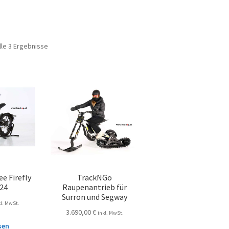
lle 3 Ergebnisse
e Firefly
TrackNGo
024
Raupenantrieb für
Surron und Segway
kl. MwSt.
3.690,00
€
inkl. MwSt.
sen