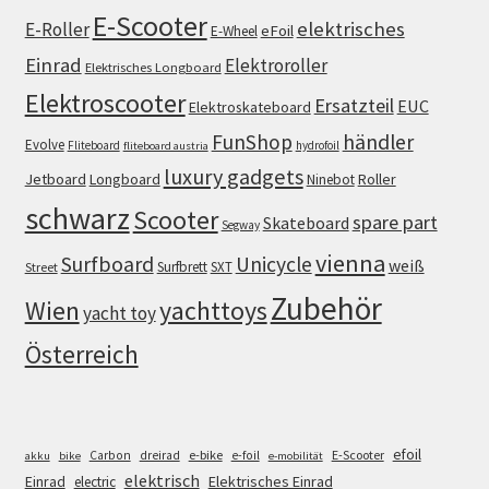
E-Scooter
elektrisches
E-Roller
eFoil
E-Wheel
Einrad
Elektroroller
Elektrisches Longboard
Elektroscooter
Ersatzteil
EUC
Elektroskateboard
FunShop
händler
Evolve
Fliteboard
hydrofoil
fliteboard austria
luxury gadgets
Jetboard
Longboard
Roller
Ninebot
schwarz
Scooter
spare part
Skateboard
Segway
vienna
Surfboard
Unicycle
weiß
Surfbrett
SXT
Street
Zubehör
Wien
yachttoys
yacht toy
Österreich
efoil
e-bike
E-Scooter
Carbon
dreirad
e-foil
akku
bike
e-mobilität
elektrisch
Einrad
Elektrisches Einrad
electric