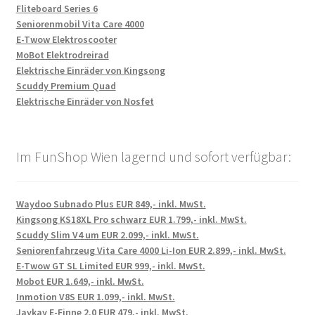
Fliteboard Series 6
Seniorenmobil Vita Care 4000
E-Twow Elektroscooter
MoBot Elektrodreirad
Elektrische Einräder von Kingsong
Scuddy Premium Quad
Elektrische Einräder von Nosfet
Im FunShop Wien lagernd und sofort verfügbar:
Waydoo Subnado Plus EUR 849,- inkl. MwSt.
Kingsong KS18XL Pro schwarz EUR 1.799,- inkl. MwSt.
Scuddy Slim V4 um EUR 2.099,- inkl. MwSt.
Seniorenfahrzeug Vita Care 4000 Li-Ion EUR 2.899,- inkl. MwSt.
E-Twow GT SL Limited EUR 999,- inkl. MwSt.
Mobot EUR 1.649,- inkl. MwSt.
Inmotion V8S EUR 1.099,- inkl. MwSt.
Jaykay E-Finne 2.0 EUR 479,- inkl. MwSt.