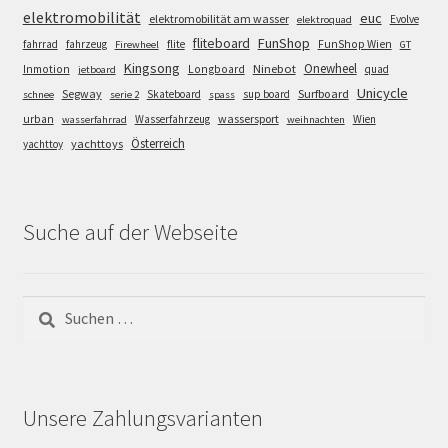
elektromobilität
euc
elektromobilität am wasser
Evolve
elektroquad
FunShop
fliteboard
fahrrad
fahrzeug
flite
FunShop Wien
Firewheel
GT
Kingsong
Onewheel
Ninebot
Inmotion
Longboard
quad
jetboard
Unicycle
Segway
Surfboard
Skateboard
sup board
schnee
serie 2
spass
wassersport
urban
Wasserfahrzeug
Wien
wasserfahrrad
weihnachten
Österreich
yachttoys
yachttoy
Suche auf der Webseite
Suchen
nach:
Unsere Zahlungsvarianten