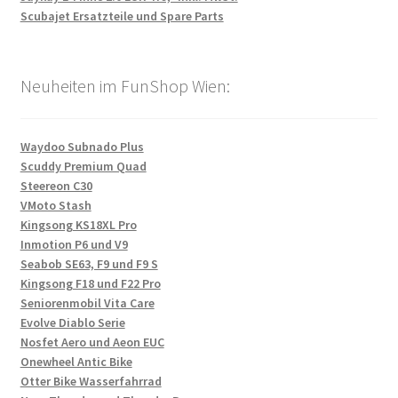
Scubajet Ersatzteile und Spare Parts
Neuheiten im FunShop Wien:
Waydoo Subnado Plus
Scuddy Premium Quad
Steereon C30
VMoto Stash
Kingsong KS18XL Pro
Inmotion P6 und V9
Seabob SE63, F9 und F9 S
Kingsong F18 und F22 Pro
Seniorenmobil Vita Care
Evolve Diablo Serie
Nosfet Aero und Aeon EUC
Onewheel Antic Bike
Otter Bike Wasserfahrrad