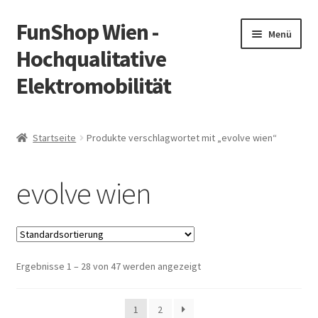
FunShop Wien -
Zur
Zum
Menü
Navigation
Inhalt
Hochqualitative
springen
springen
Elektromobilität
Unterm
Zum Onlineshop
öffnen
Startseite
Produkte verschlagwortet mit „evolve wien“
Unterm
Informationen zur Rechtslage in Österreich
öffnen
evolve wien
Unterm
Vorsicht Internetbetrug
öffnen
Unterm
Über FunShop
öffnen
Ergebnisse 1 – 28 von 47 werden angezeigt
Impressum
Zum Onlineshop in der Web Version
1
2