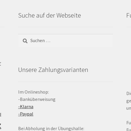
Suche auf der Webseite
F
Suchen
nach:
r
Unsere Zahlungsvarianten
Im Onlineshop:
Di
-Banküberweisung
ge
-Klarna
un
-Paypal
d
z
F
Bei Abholung in der Übungshalle:
F