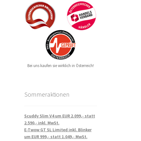
Bei uns kaufen sie wirklich in Österreich!
Sommeraktionen
Scuddy Slim V4 um EUR 2.099,- statt
2.590,- inkl. MwSt.
E-Twow GT SL Limited inkl. Blinker
um EUR 999,- statt 1.049,- MwSt.