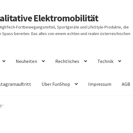
litative Elektromobilität
 HighTech-Fortbewegungsmittel, Sportgeräte und LifeStyle-Produkte, die
Spass bereiten. Das alles von einem echten und realen österreichischen
Neuheiten
Rechtliches
Technik
stagramauftritt
Über FunShop
Impressum
AGB
5“