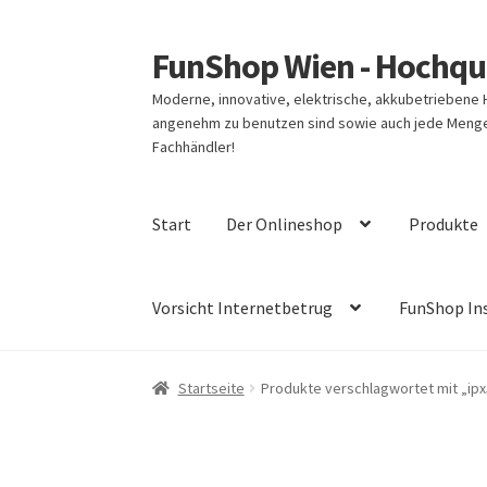
FunShop Wien - Hochqua
Zur
Zum
Navigation
Inhalt
Moderne, innovative, elektrische, akkubetriebene
springen
springen
angenehm zu benutzen sind sowie auch jede Menge 
Fachhändler!
Start
Der Onlineshop
Produkte
Vorsicht Internetbetrug
FunShop In
Startseite
Produkte verschlagwortet mit „ipx