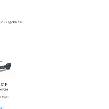
lle 2 Ergebnisse
 S1F
ooter
kl. MwSt.
sen