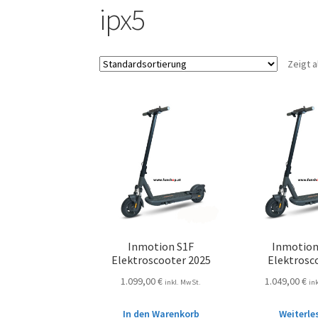
ipx5
Zeigt a
Inmotion S1F
Inmotion
Elektroscooter 2025
Elektrosc
1.099,00
€
1.049,00
€
inkl. MwSt.
in
In den Warenkorb
Weiterle