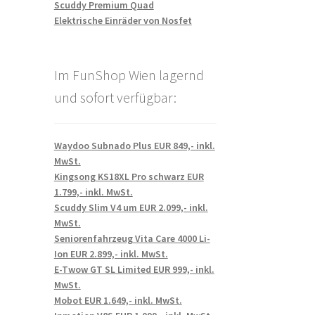
Scuddy Premium Quad
Elektrische Einräder von Nosfet
Im FunShop Wien lagernd
und sofort verfügbar:
Waydoo Subnado Plus EUR 849,- inkl.
MwSt.
Kingsong KS18XL Pro schwarz EUR
1.799,- inkl. MwSt.
Scuddy Slim V4 um EUR 2.099,- inkl.
MwSt.
Seniorenfahrzeug Vita Care 4000 Li-
Ion EUR 2.899,- inkl. MwSt.
E-Twow GT SL Limited EUR 999,- inkl.
MwSt.
Mobot EUR 1.649,- inkl. MwSt.