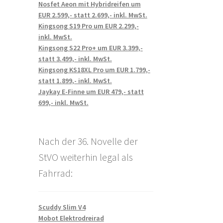
Nosfet Aeon mit Hybridreifen um
EUR 2.599,- statt 2.699,- inkl. MwSt.
Kingsong S19 Pro um EUR 2.299,-
inkl. MwSt.
Kingsong S22 Pro+ um EUR 3.399,-
statt 3.499,- inkl. MwSt.
Kingsong KS18XL Pro um EUR 1.799,-
statt 1.899,- inkl. MwSt.
Jaykay E-Finne um EUR 479,- statt
699,- inkl. MwSt.
Nach der 36. Novelle der
StVO weiterhin legal als
Fahrrad:
Scuddy Slim V4
Mobot Elektrodreirad