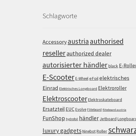
Schlagworte
authorised
austria
Accessory
reseller
authorized dealer
autorisierter händler
E-Rolle
black
E-Scooter
elektrisches
eFoil
E-Wheel
Einrad
Elektroroller
Elektrisches Longboard
Elektroscooter
Elektroskateboard
Ersatzteil
EUC
Evolve
Fliteboard
fliteboard austria
FunShop
händler
Jetboard
Longboar
hydrofoil
schwar
luxury gadgets
Roller
Ninebot