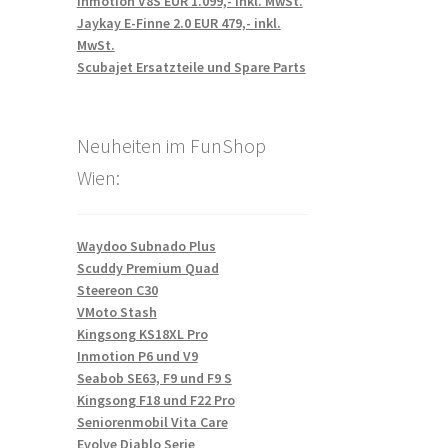
Inmotion V8S EUR 1.099,- inkl. MwSt.
Jaykay E-Finne 2.0 EUR 479,- inkl.
MwSt.
Scubajet Ersatzteile und Spare Parts
Neuheiten im FunShop
Wien:
Waydoo Subnado Plus
Scuddy Premium Quad
Steereon C30
VMoto Stash
Kingsong KS18XL Pro
Inmotion P6 und V9
Seabob SE63, F9 und F9 S
Kingsong F18 und F22 Pro
Seniorenmobil Vita Care
Evolve Diablo Serie