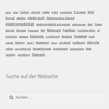
efoil
e-bike
E-Scooter
Carbon
dreirad
e-foil
akku
bike
e-mobilität
elektrisch
Einrad
Elektrisches Einrad
electric
elektromobilität
euc
elektromobilität am wasser
Evolve
elektroquad
FunShop
fliteboard
fahrrad
fahrzeug
flite
FunShop Wien
Firewheel
GT
Kingsong
Onewheel
Ninebot
Inmotion
Longboard
quad
jetboard
Unicycle
Segway
Surfboard
Skateboard
sup board
schnee
serie 2
spass
wassersport
urban
Wasserfahrzeug
Wien
wasserfahrrad
weihnachten
Österreich
yachttoys
yachttoy
Suche auf der Webseite
Suchen
nach: