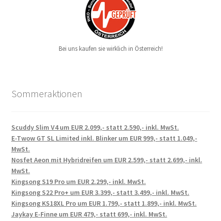
Bei uns kaufen sie wirklich in Österreich!
Sommeraktionen
Scuddy Slim V4 um EUR 2.099,- statt 2.590,- inkl. MwSt.
E-Twow GT SL Limited inkl. Blinker um EUR 999,- statt 1.049,-
MwSt.
Nosfet Aeon mit Hybridreifen um EUR 2.599,- statt 2.699,- inkl.
MwSt.
Kingsong S19 Pro um EUR 2.299,- inkl. MwSt.
Kingsong S22 Pro+ um EUR 3.399,- statt 3.499,- inkl. MwSt.
Kingsong KS18XL Pro um EUR 1.799,- statt 1.899,- inkl. MwSt.
Jaykay E-Finne um EUR 479,- statt 699,- inkl. MwSt.