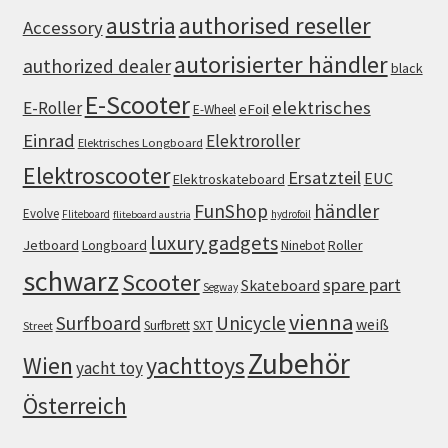
authorised reseller
austria
Accessory
autorisierter händler
authorized dealer
black
E-Scooter
elektrisches
E-Roller
eFoil
E-Wheel
Einrad
Elektroroller
Elektrisches Longboard
Elektroscooter
Ersatzteil
EUC
Elektroskateboard
FunShop
händler
Evolve
Fliteboard
hydrofoil
fliteboard austria
luxury gadgets
Jetboard
Longboard
Roller
Ninebot
schwarz
Scooter
spare part
Skateboard
Segway
vienna
Surfboard
Unicycle
weiß
Surfbrett
SXT
Street
Zubehör
Wien
yachttoys
yacht toy
Österreich