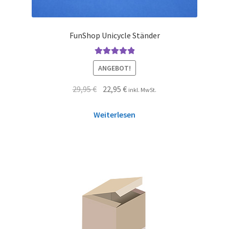
FunShop Unicycle Ständer
Bewertet mit
ANGEBOT!
5.00
von 5
29,95
€
22,95
€
inkl. MwSt.
Weiterlesen