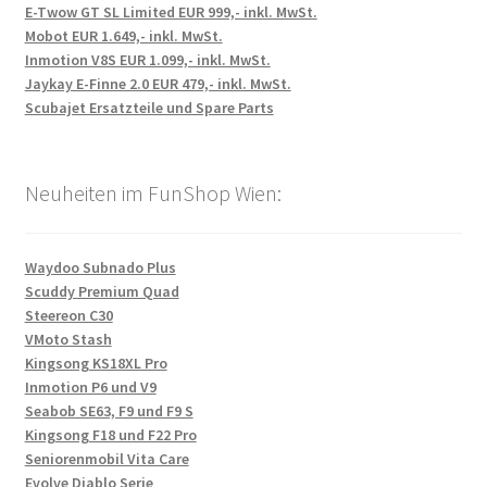
E-Twow GT SL Limited EUR 999,- inkl. MwSt.
Mobot EUR 1.649,- inkl. MwSt.
Inmotion V8S EUR 1.099,- inkl. MwSt.
Jaykay E-Finne 2.0 EUR 479,- inkl. MwSt.
Scubajet Ersatzteile und Spare Parts
Neuheiten im FunShop Wien:
Waydoo Subnado Plus
Scuddy Premium Quad
Steereon C30
VMoto Stash
Kingsong KS18XL Pro
Inmotion P6 und V9
Seabob SE63, F9 und F9 S
Kingsong F18 und F22 Pro
Seniorenmobil Vita Care
Evolve Diablo Serie