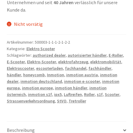
Unternehmen und seit
40 Jahren
verlässlich für unsere
Kunde da.
Nicht vorrätig
Artikelnummer:
500003-1-1-1-2-1-2-2
Kategorie:
Elektro Scooter
Schlagwörter:
authorized dealer
,
autorisierter händler
,
E-Roller
,
E-Scooter
,
Elektro-Scooter
,
elektrofahrzeug
,
elektromobilität
,
Elektroscooter
,
escooterladen
,
fachhandel
,
fachhändler
,
händler
,
honeycomb
,
Inmotion
,
inmotion austria
,
inmotion
dealer
,
inmotion deutschland
,
inmotion e-scooter
,
inmotion
europa
,
inmotion europe
,
inmotion händler
,
inmotion
österreich
,
inmotion s1f
,
ipx5
,
Luftreifen
,
Roller
,
s1f
,
Scooter
,
Strassenverkehrsordnung
,
StVO
,
Tretroller
Beschreibung