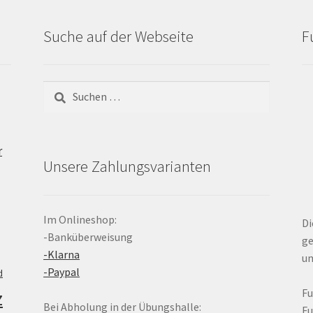
Suche auf der Webseite
F
Suchen
nach:
r
Unsere Zahlungsvarianten
Im Onlineshop:
Di
-Banküberweisung
ge
-Klarna
un
-Paypal
d
z
F
Bei Abholung in der Übungshalle:
F