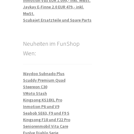
Inmotion V8S EUR 1.099,- inkl. MwSt.
Jaykay E-Finne 2.0 EUR 479,- inkl.
MwSt.
Scubajet Ersatzteile und Spare Parts
Neuheiten im FunShop
Wien:
Waydoo Subnado Plus
Scuddy Premium Quad
Steereon C30
VMoto Stash
Kingsong KS18XL Pro
Inmotion P6 und V9
Seabob SE63, F9 und F9 S
Kingsong F18 und F22 Pro
Seniorenmobil Vita Care
Evolve Diablo Serie