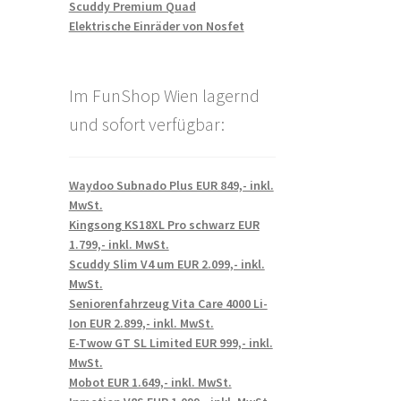
Scuddy Premium Quad
Elektrische Einräder von Nosfet
Im FunShop Wien lagernd
und sofort verfügbar:
Waydoo Subnado Plus EUR 849,- inkl.
MwSt.
Kingsong KS18XL Pro schwarz EUR
1.799,- inkl. MwSt.
Scuddy Slim V4 um EUR 2.099,- inkl.
MwSt.
Seniorenfahrzeug Vita Care 4000 Li-
Ion EUR 2.899,- inkl. MwSt.
E-Twow GT SL Limited EUR 999,- inkl.
MwSt.
Mobot EUR 1.649,- inkl. MwSt.