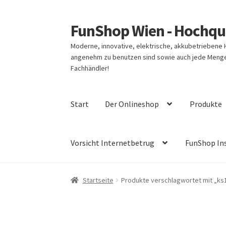
FunShop Wien - Hochqua
Zur
Zum
Navigation
Inhalt
Moderne, innovative, elektrische, akkubetriebene
springen
springen
angenehm zu benutzen sind sowie auch jede Menge 
Fachhändler!
Start
Der Onlineshop
Produkte
Vorsicht Internetbetrug
FunShop In
Startseite
Produkte verschlagwortet mit „ks