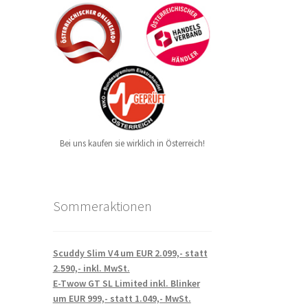
Bei uns kaufen sie wirklich in Österreich!
Sommeraktionen
Scuddy Slim V4 um EUR 2.099,- statt
2.590,- inkl. MwSt.
E-Twow GT SL Limited inkl. Blinker
um EUR 999,- statt 1.049,- MwSt.