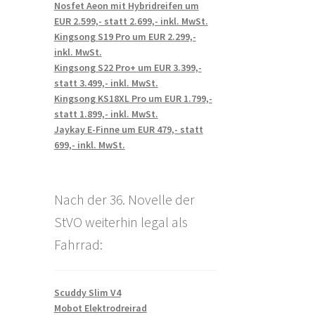
Nosfet Aeon mit Hybridreifen um
EUR 2.599,- statt 2.699,- inkl. MwSt.
Kingsong S19 Pro um EUR 2.299,-
inkl. MwSt.
Kingsong S22 Pro+ um EUR 3.399,-
statt 3.499,- inkl. MwSt.
Kingsong KS18XL Pro um EUR 1.799,-
statt 1.899,- inkl. MwSt.
Jaykay E-Finne um EUR 479,- statt
699,- inkl. MwSt.
Nach der 36. Novelle der
StVO weiterhin legal als
Fahrrad:
Scuddy Slim V4
Mobot Elektrodreirad