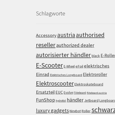
Schlagworte
authorised
austria
Accessory
reseller
authorized dealer
autorisierter händler
E-Rolle
black
E-Scooter
elektrisches
eFoil
E-Wheel
Einrad
Elektroroller
Elektrisches Longboard
Elektroscooter
Elektroskateboard
Ersatzteil
EUC
Evolve
Fliteboard
fliteboard austria
FunShop
händler
Jetboard
Longboar
hydrofoil
schwar
luxury gadgets
Roller
Ninebot