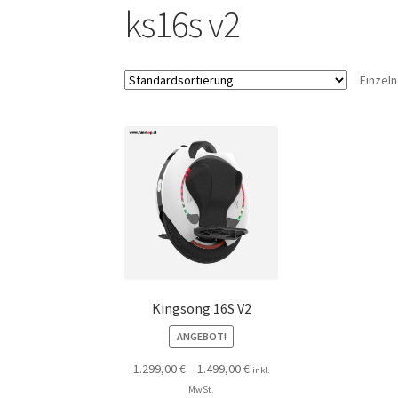
ks16s v2
Einzel
Kingsong 16S V2
ANGEBOT!
1.299,00
€
–
1.499,00
€
inkl.
MwSt.