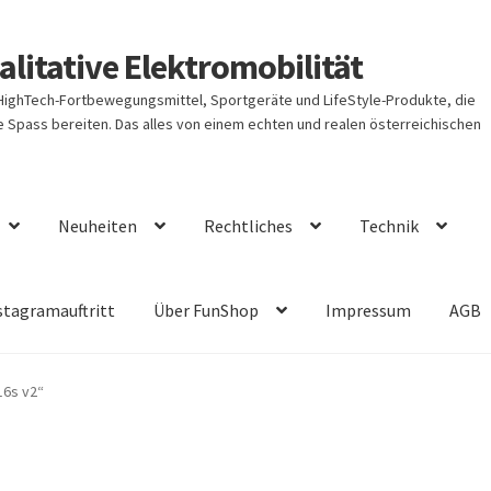
litative Elektromobilität
 HighTech-Fortbewegungsmittel, Sportgeräte und LifeStyle-Produkte, die
Spass bereiten. Das alles von einem echten und realen österreichischen
Neuheiten
Rechtliches
Technik
stagramauftritt
Über FunShop
Impressum
AGB
16s v2“