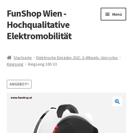
FunShop Wien -
Zur
Zum
Menü
Navigation
Inhalt
Hochqualitative
springen
springen
Elektromobilität
Unterm
Zum Onlineshop
öffnen
Startseite
Elektrische Einräder, EUC, E-Wheels, Unicycles
Unterm
Kingsong
Kingsong 16S V2
Informationen zur Rechtslage in Österreich
öffnen
Unterm
Vorsicht Internetbetrug
ANGEBOT!
öffnen
Unterm
Über FunShop
öffnen
Impressum
Zum Onlineshop in der Web Version