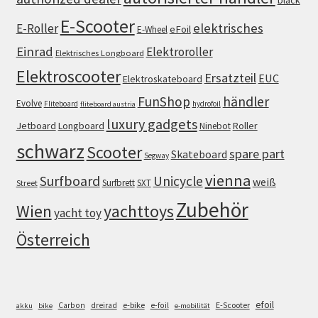
black
E-Scooter
elektrisches
E-Roller
eFoil
E-Wheel
Einrad
Elektroroller
Elektrisches Longboard
Elektroscooter
Ersatzteil
EUC
Elektroskateboard
FunShop
händler
Evolve
Fliteboard
hydrofoil
fliteboard austria
luxury gadgets
Jetboard
Longboard
Roller
Ninebot
schwarz
Scooter
spare part
Skateboard
Segway
vienna
Surfboard
Unicycle
weiß
Surfbrett
SXT
Street
Zubehör
Wien
yachttoys
yacht toy
Österreich
efoil
e-bike
E-Scooter
Carbon
dreirad
e-foil
akku
bike
e-mobilität