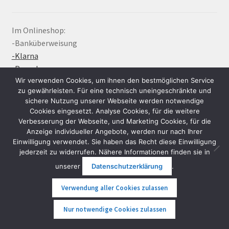
Im Onlineshop:
-Banküberweisung
-Klarna
-Paypal
Wir verwenden Cookies, um ihnen den bestmöglichen Service
zu gewährleisten. Für eine technisch uneingeschränkte und
Bei Abholung in der Übungshalle:
sichere Nutzung unserer Webseite werden notwendige
-Bar- und Bankomatzahlung
Cookies eingesetzt. Analyse Cookies, für die weitere
-Paypal
Verbesserung der Webseite, und Marketing Cookies, für die
Anzeige individueller Angebote, werden nur nach Ihrer
-Apple Pay
Einwilligung verwendet. Sie haben das Recht diese Einwilligung
-Google Pay
jederzeit zu widerrufen. Nähere Informationen finden sie in
-SEPA Echtzeitüberweisung
unserer
Datenschutzerklärung
.
-Mastercard
-Visa
Verwendung aller Cookies zulassen
0
Auf Anfrage bieten wir bei Bestellungen größer EUR
Nur notwendige Cookies zulassen
Suche
Suche
2.000,- auch Bezahlung mit Bitcoin und Etherium an