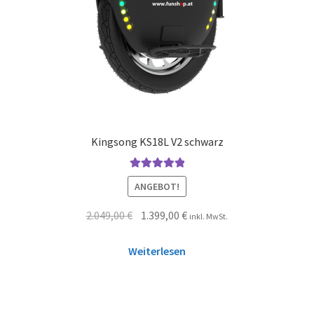
Kingsong KS18L V2 schwarz
Bewertet mit
ANGEBOT!
5.00
von 5
2.049,00
€
1.399,00
€
inkl. MwSt.
Weiterlesen