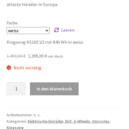
älteste Händler in Europa.
Farbe
Leeren
Kingsong KS16S V2 mit 840 Wh in weiss
1.499,00
€
1.299,00
€
inkl. MwSt.
Nicht vorrätig
Kingsong
In den Warenkorb
16S
V2
Menge
Artikelnummer:
n. v.
Kategorien:
Elektrische Einräder, EUC, E-Wheels, Unicycles
,
Kingsong