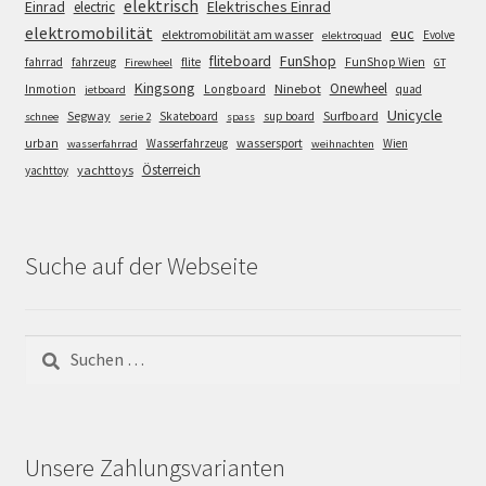
elektrisch
Einrad
Elektrisches Einrad
electric
elektromobilität
euc
elektromobilität am wasser
Evolve
elektroquad
FunShop
fliteboard
fahrrad
fahrzeug
flite
FunShop Wien
Firewheel
GT
Kingsong
Onewheel
Ninebot
Inmotion
Longboard
quad
jetboard
Unicycle
Segway
Surfboard
Skateboard
sup board
schnee
serie 2
spass
wassersport
urban
Wasserfahrzeug
Wien
wasserfahrrad
weihnachten
Österreich
yachttoys
yachttoy
Suche auf der Webseite
Suchen
nach:
Unsere Zahlungsvarianten