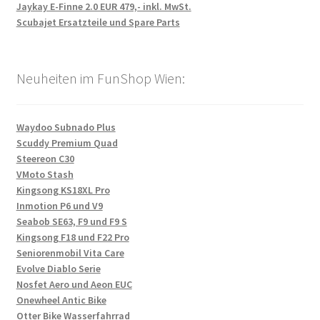
Jaykay E-Finne 2.0 EUR 479,- inkl. MwSt.
Scubajet Ersatzteile und Spare Parts
Neuheiten im FunShop Wien:
Waydoo Subnado Plus
Scuddy Premium Quad
Steereon C30
VMoto Stash
Kingsong KS18XL Pro
Inmotion P6 und V9
Seabob SE63, F9 und F9 S
Kingsong F18 und F22 Pro
Seniorenmobil Vita Care
Evolve Diablo Serie
Nosfet Aero und Aeon EUC
Onewheel Antic Bike
Otter Bike Wasserfahrrad