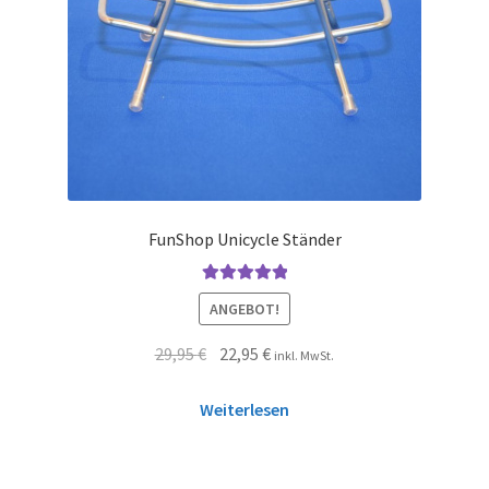
FunShop Unicycle Ständer
Bewertet mit
ANGEBOT!
5.00
von 5
29,95
€
22,95
€
inkl. MwSt.
Weiterlesen