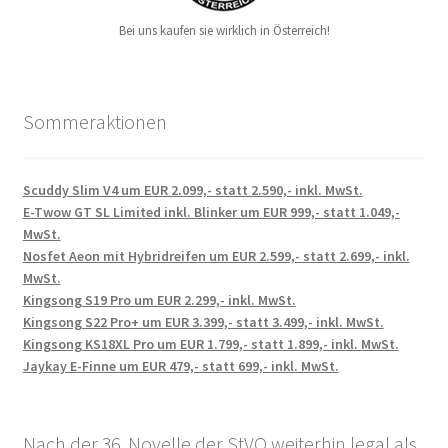
Bei uns kaufen sie wirklich in Österreich!
Sommeraktionen
Scuddy Slim V4 um EUR 2.099,- statt 2.590,- inkl. MwSt.
E-Twow GT SL Limited inkl. Blinker um EUR 999,- statt 1.049,-
MwSt.
Nosfet Aeon mit Hybridreifen um EUR 2.599,- statt 2.699,- inkl.
MwSt.
Kingsong S19 Pro um EUR 2.299,- inkl. MwSt.
Kingsong S22 Pro+ um EUR 3.399,- statt 3.499,- inkl. MwSt.
Kingsong KS18XL Pro um EUR 1.799,- statt 1.899,- inkl. MwSt.
Jaykay E-Finne um EUR 479,- statt 699,- inkl. MwSt.
Nach der 36. Novelle der StVO weiterhin legal als