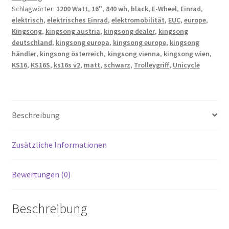
Schlagwörter:
1200 Watt
,
16"
,
840 wh
,
black
,
E-Wheel
,
Einrad
,
elektrisch
,
elektrisches Einrad
,
elektromobilität
,
EUC
,
europe
,
Kingsong
,
kingsong austria
,
kingsong dealer
,
kingsong
deutschland
,
kingsong europa
,
kingsong europe
,
kingsong
händler
,
kingsong österreich
,
kingsong vienna
,
kingsong wien
,
KS16
,
KS16S
,
ks16s v2
,
matt
,
schwarz
,
Trolleygriff
,
Unicycle
Beschreibung
Zusätzliche Informationen
Bewertungen (0)
Beschreibung