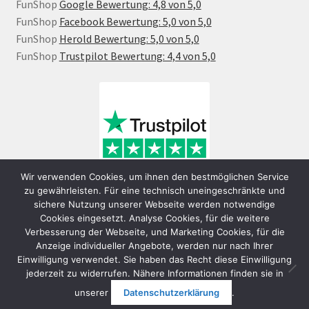
FunShop
Google Bewertung: 4,8 von 5,0
FunShop
Facebook Bewertung: 5,0 von 5,0
FunShop
Herold Bewertung: 5,0 von 5,0
FunShop
Trustpilot Bewertung: 4,4 von 5,0
Wir verwenden Cookies, um ihnen den bestmöglichen Service
zu gewährleisten. Für eine technisch uneingeschränkte und
sichere Nutzung unserer Webseite werden notwendige
Cookies eingesetzt. Analyse Cookies, für die weitere
Verbesserung der Webseite, und Marketing Cookies, für die
Anzeige individueller Angebote, werden nur nach Ihrer
Einwilligung verwendet. Sie haben das Recht diese Einwilligung
jederzeit zu widerrufen. Nähere Informationen finden sie in
© FunShop Wien - Hochqualitative Elektromobilität 2026
unserer
Datenschutzerklärung
.
Datenschutzerklärung
Erstellt mit WooCommerce
.