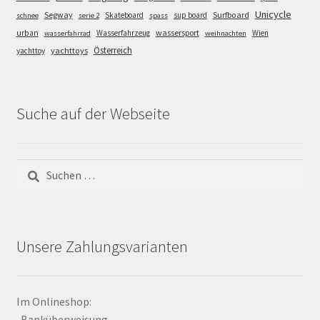
Unicycle
Segway
Surfboard
Skateboard
sup board
schnee
serie 2
spass
wassersport
urban
Wasserfahrzeug
Wien
wasserfahrrad
weihnachten
Österreich
yachttoys
yachttoy
Suche auf der Webseite
Suchen
nach:
Unsere Zahlungsvarianten
Im Onlineshop:
-Banküberweisung