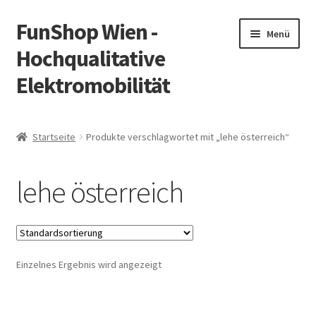
FunShop Wien -
Zur
Zum
Menü
Navigation
Inhalt
Hochqualitative
springen
springen
Elektromobilität
Unterm
Zum Onlineshop
öffnen
Startseite
Produkte verschlagwortet mit „lehe österreich“
Unterm
Informationen zur Rechtslage in Österreich
öffnen
lehe österreich
Unterm
Vorsicht Internetbetrug
öffnen
Unterm
Über FunShop
öffnen
Einzelnes Ergebnis wird angezeigt
Impressum
Zum Onlineshop in der Web Version