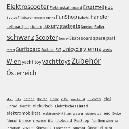
Elektroscooter
Ersatzteil
EUC
Elektroskateboard
FunShop
händler
Evolve
Fliteboard
hydrofoil
fliteboard austria
luxury gadgets
Jetboard
Longboard
Roller
Ninebot
schwarz
Scooter
spare part
Skateboard
Segway
vienna
Surfboard
Unicycle
weiß
Surfbrett
SXT
Street
Zubehör
Wien
yachttoys
yacht toy
Österreich
efoil
e-bike
E-Scooter
Carbon
dreirad
e-foil
akku
bike
e-mobilität
elektrisch
Einrad
Elektrisches Einrad
electric
elektromobilität
euc
elektromobilität am wasser
Evolve
elektroquad
FunShop
fliteboard
fahrrad
fahrzeug
flite
FunShop Wien
Firewheel
GT
Kingsong
Onewheel
Ninebot
Inmotion
Longboard
quad
jetboard