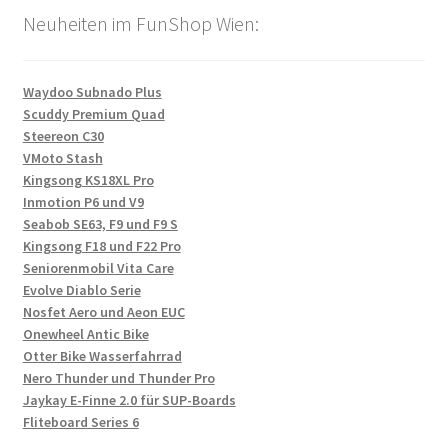
Neuheiten im FunShop Wien:
Waydoo Subnado Plus
Scuddy Premium Quad
Steereon C30
VMoto Stash
Kingsong KS18XL Pro
Inmotion P6 und V9
Seabob SE63, F9 und F9 S
Kingsong F18 und F22 Pro
Seniorenmobil Vita Care
Evolve Diablo Serie
Nosfet Aero und Aeon EUC
Onewheel Antic Bike
Otter Bike Wasserfahrrad
Nero Thunder und Thunder Pro
Jaykay E-Finne 2.0 für SUP-Boards
Fliteboard Series 6