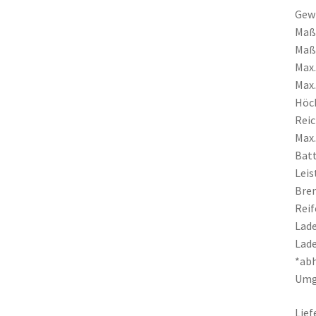
Gewi
Maße
Maße
Max.
Max.
Höch
Reic
Max.
Batt
Leis
Brem
Reif
Lade
Lade
*ab
Umg
Lief