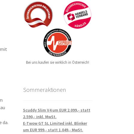
 mit
Bei uns kaufen sie wirklich in Österreich!
Sommeraktionen
um
nau
Scuddy Slim V4 um EUR 2.099,- statt
2.590,- inkl. MwSt.
e da.
E-Twow GT SL Limited inkl. Blinker
um EUR 999,- statt 1.049,- MwSt.