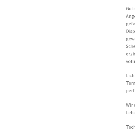
Gute
Ange
gefa
Disp
gewä
Sche
erzi
völl
Lich
Temp
perf
Wir 
Lehe
Tech