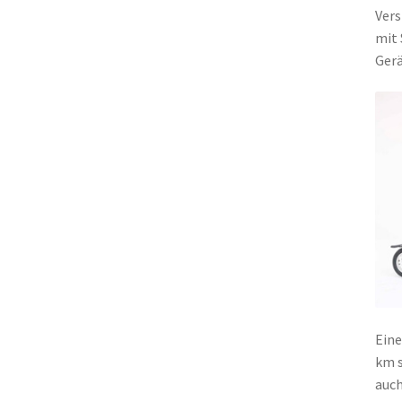
Vers
mit 
Gerä
Eine
km s
auch