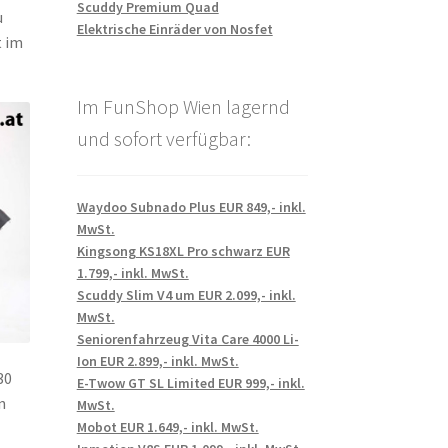
Scuddy Premium Quad
u
Elektrische Einräder von Nosfet
t im
Im FunShop Wien lagernd
und sofort verfügbar:
Waydoo Subnado Plus EUR 849,- inkl.
MwSt.
Kingsong KS18XL Pro schwarz EUR
1.799,- inkl. MwSt.
Scuddy Slim V4 um EUR 2.099,- inkl.
MwSt.
Seniorenfahrzeug Vita Care 4000 Li-
Ion EUR 2.899,- inkl. MwSt.
30
E-Twow GT SL Limited EUR 999,- inkl.
n
MwSt.
Mobot EUR 1.649,- inkl. MwSt.