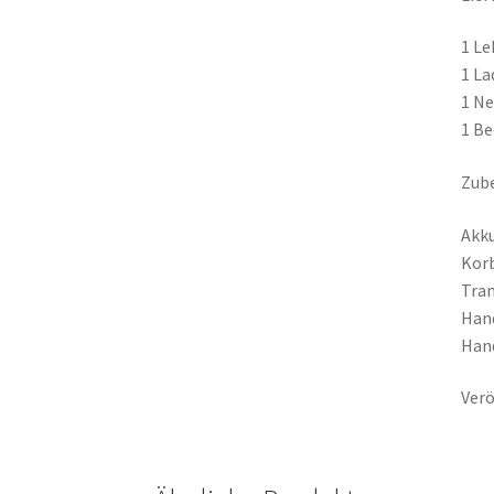
1 Le
1 La
1 Ne
1 Be
Zube
Akk
Kor
Tra
Han
Han
Verö