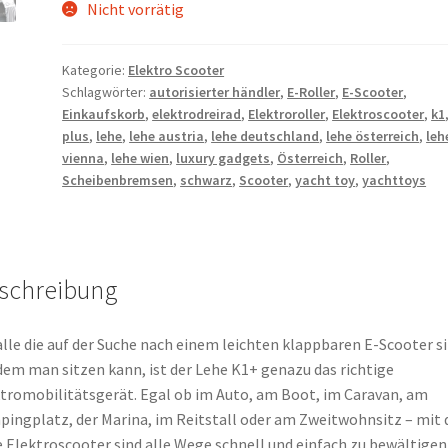
Nicht vorrätig
Kategorie:
Elektro Scooter
Schlagwörter:
autorisierter händler
,
E-Roller
,
E-Scooter
,
Einkaufskorb
,
elektrodreirad
,
Elektroroller
,
Elektroscooter
,
k1
plus
,
lehe
,
lehe austria
,
lehe deutschland
,
lehe österreich
,
leh
vienna
,
lehe wien
,
luxury gadgets
,
Österreich
,
Roller
,
Scheibenbremsen
,
schwarz
,
Scooter
,
yacht toy
,
yachttoys
schreibung
alle die auf der Suche nach einem leichten klappbaren E-Scooter s
dem man sitzen kann, ist der Lehe K1+ genazu das richtige
tromobilitätsgerät. Egal ob im Auto, am Boot, im Caravan, am
ingplatz, der Marina, im Reitstall oder am Zweitwohnsitz – mit
 Elektroscooter sind alle Wege schnell und einfach zu bewältigen