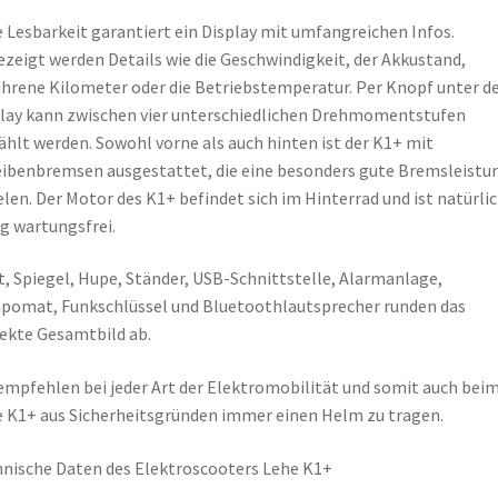
 Lesbarkeit garantiert ein Display mit umfangreichen Infos.
zeigt werden Details wie die Geschwindigkeit, der Akkustand,
hrene Kilometer oder die Betriebstemperatur. Per Knopf unter 
lay kann zwischen vier unterschiedlichen Drehmomentstufen
hlt werden. Sowohl vorne als auch hinten ist der K1+ mit
ibenbremsen ausgestattet, die eine besonders gute Bremsleistu
elen. Der Motor des K1+ befindet sich im Hinterrad und ist natürli
ig wartungsfrei.
t, Spiegel, Hupe, Ständer, USB-Schnittstelle, Alarmanlage,
omat, Funkschlüssel und Bluetoothlautsprecher runden das
ekte Gesamtbild ab.
empfehlen bei jeder Art der Elektromobilität und somit auch bei
 K1+ aus Sicherheitsgründen immer einen Helm zu tragen.
nische Daten des Elektroscooters Lehe K1+