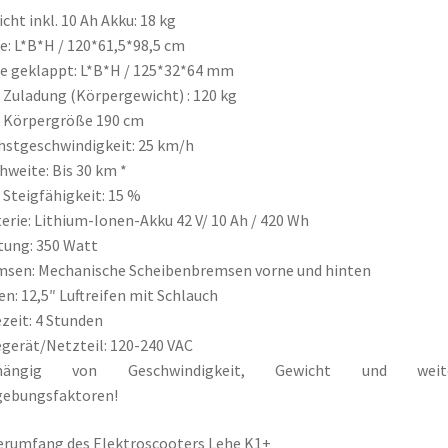
cht inkl. 10 Ah Akku: 18 kg
: L*B*H / 120*61,5*98,5 cm
 geklappt: L*B*H / 125*32*64 mm
 Zuladung (Körpergewicht) : 120 kg
 Körpergröße 190 cm
stgeschwindigkeit: 25 km/h
hweite: Bis 30 km *
 Steigfähigkeit: 15 %
erie: Lithium-Ionen-Akku 42 V/ 10 Ah / 420 Wh
tung: 350 Watt
sen: Mechanische Scheibenbremsen vorne und hinten
en: 12,5″ Luftreifen mit Schlauch
zeit: 4 Stunden
gerät/Netzteil: 120-240 VAC
hängig von Geschwindigkeit, Gewicht und weit
ebungsfaktoren!
erumfang des Elektroscooters Lehe K1+