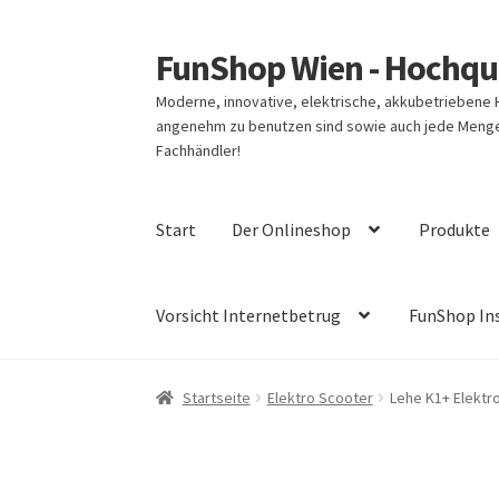
FunShop Wien - Hochqua
Zur
Zum
Navigation
Inhalt
Moderne, innovative, elektrische, akkubetriebene
springen
springen
angenehm zu benutzen sind sowie auch jede Menge 
Fachhändler!
Start
Der Onlineshop
Produkte
Vorsicht Internetbetrug
FunShop In
Startseite
Elektro Scooter
Lehe K1+ Elektr