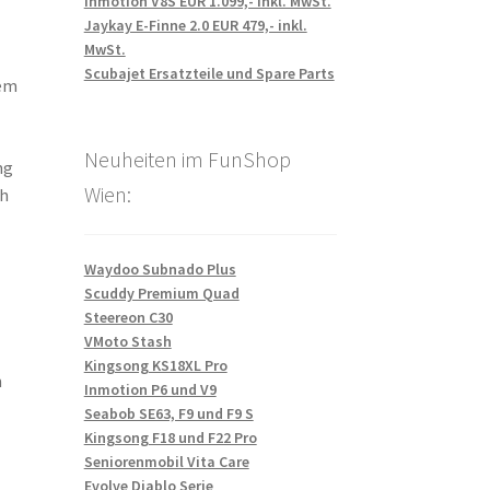
Inmotion V8S EUR 1.099,- inkl. MwSt.
Jaykay E-Finne 2.0 EUR 479,- inkl.
MwSt.
Scubajet Ersatzteile und Spare Parts
dem
Neuheiten im FunShop
ng
Wien:
ch
Waydoo Subnado Plus
Scuddy Premium Quad
Steereon C30
VMoto Stash
Kingsong KS18XL Pro
m
Inmotion P6 und V9
Seabob SE63, F9 und F9 S
Kingsong F18 und F22 Pro
Seniorenmobil Vita Care
Evolve Diablo Serie