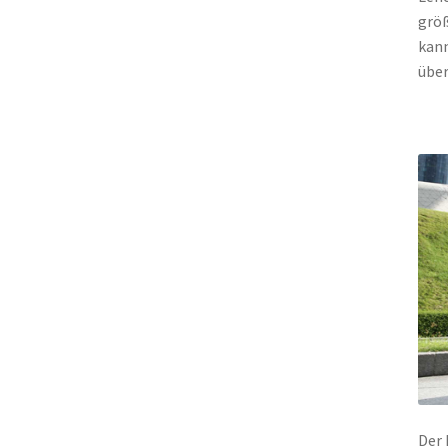
größ
kann
über
Der 