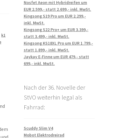
Nosfet Aeon mit Hybridreifen um
EUR 2.599,- statt 2.699,- inkl. MwSt.
Kingsong S19 Pro um EUR 2.299,-
inkl. MwSt.
Kingsong S22 Pro+ um EUR 3.399,-
,
k1
statt 3.499,- inkl. MwSt.
e
Kingsong KS18XL Pro um EUR 1.799,-
statt 1.899,- inkl. MwSt.
Jaykay E-Finne um EUR 479,- statt
699,- inkl. MwSt.
Nach der 36. Novelle der
StVO weiterhin legal als
ind
Fahrrad:
Scuddy Slim V4
 dem
Mobot Elektrodreirad
 und