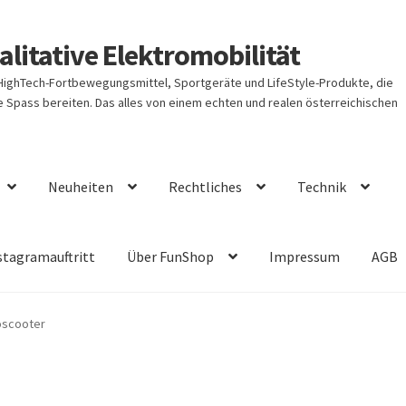
litative Elektromobilität
 HighTech-Fortbewegungsmittel, Sportgeräte und LifeStyle-Produkte, die
Spass bereiten. Das alles von einem echten und realen österreichischen
Neuheiten
Rechtliches
Technik
stagramauftritt
Über FunShop
Impressum
AGB
oscooter