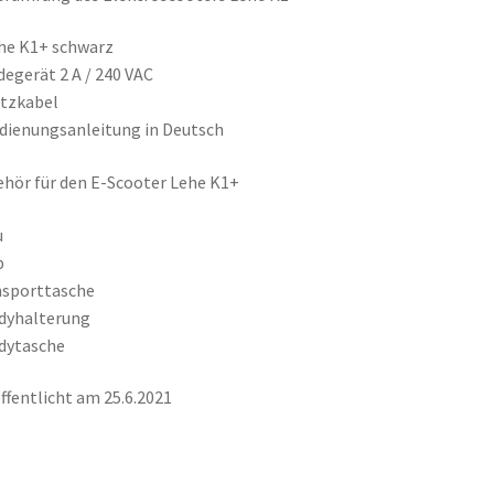
he K1+ schwarz
degerät 2 A / 240 VAC
tzkabel
dienungsanleitung in Deutsch
hör für den E-Scooter Lehe K1+
u
b
nsporttasche
dyhalterung
dytasche
ffentlicht am 25.6.2021