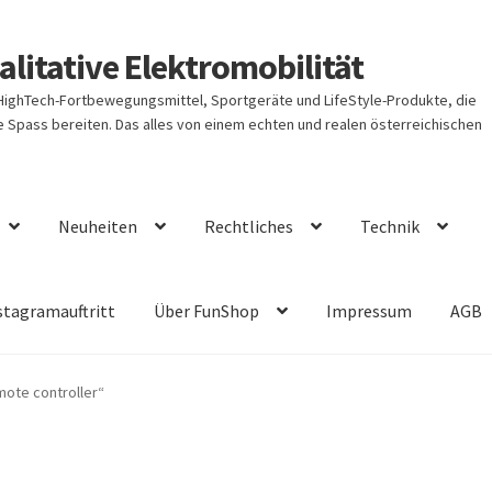
litative Elektromobilität
 HighTech-Fortbewegungsmittel, Sportgeräte und LifeStyle-Produkte, die
Spass bereiten. Das alles von einem echten und realen österreichischen
Neuheiten
Rechtliches
Technik
stagramauftritt
Über FunShop
Impressum
AGB
mote controller“