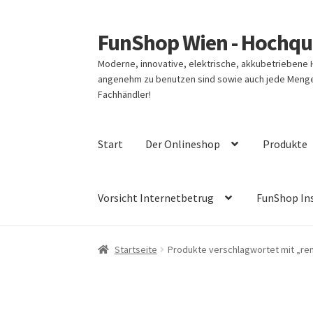
FunShop Wien - Hochqua
Zur
Zum
Navigation
Inhalt
Moderne, innovative, elektrische, akkubetriebene
springen
springen
angenehm zu benutzen sind sowie auch jede Menge 
Fachhändler!
Start
Der Onlineshop
Produkte
Vorsicht Internetbetrug
FunShop In
Startseite
Produkte verschlagwortet mit „re