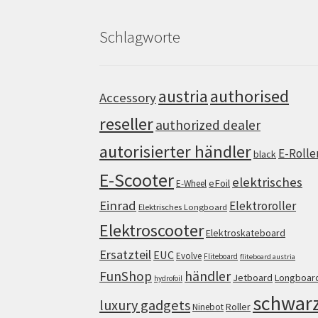
Schlagworte
authorised
austria
Accessory
reseller
authorized dealer
autorisierter händler
E-Rolle
black
E-Scooter
elektrisches
eFoil
E-Wheel
Einrad
Elektroroller
Elektrisches Longboard
Elektroscooter
Elektroskateboard
Ersatzteil
EUC
Evolve
Fliteboard
fliteboard austria
FunShop
händler
Jetboard
Longboar
hydrofoil
schwar
luxury gadgets
Roller
Ninebot