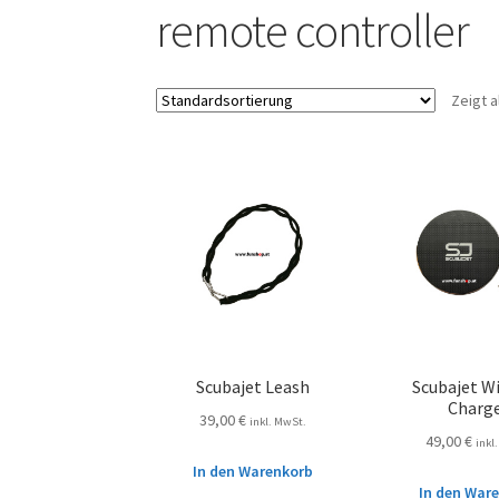
remote controller
Zeigt a
Scubajet Leash
Scubajet Wi
Charg
39,00
€
inkl. MwSt.
49,00
€
inkl
In den Warenkorb
In den War