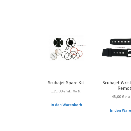
Scubajet Spare Kit
Scubajet Wris
Remo
119,00
€
inkl. MwSt.
48,00
€
inkl
In den Warenkorb
In den War