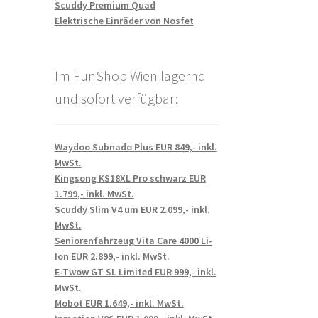
Scuddy Premium Quad
Elektrische Einräder von Nosfet
Im FunShop Wien lagernd
und sofort verfügbar:
Waydoo Subnado Plus EUR 849,- inkl.
MwSt.
Kingsong KS18XL Pro schwarz EUR
1.799,- inkl. MwSt.
Scuddy Slim V4 um EUR 2.099,- inkl.
MwSt.
Seniorenfahrzeug Vita Care 4000 Li-
Ion EUR 2.899,- inkl. MwSt.
E-Twow GT SL Limited EUR 999,- inkl.
MwSt.
Mobot EUR 1.649,- inkl. MwSt.