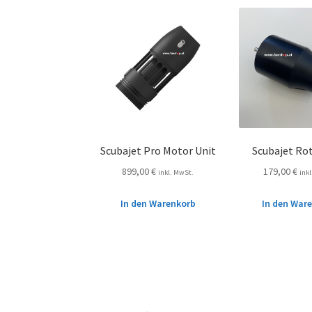
Scubajet Pro Motor Unit
Scubajet Rot
899,00
€
179,00
€
inkl. MwSt.
ink
In den Warenkorb
In den War