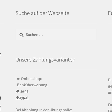
Suche auf der Webseite
F
Suchen
nach:
r
Unsere Zahlungsvarianten
Im Onlineshop:
Di
-Banküberweisung
ge
-Klarna
un
-Paypal
d
z
F
Bei Abholung in der Übungshalle:
F