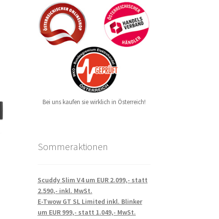
Bei uns kaufen sie wirklich in Österreich!
Sommeraktionen
Scuddy Slim V4 um EUR 2.099,- statt
2.590,- inkl. MwSt.
E-Twow GT SL Limited inkl. Blinker
um EUR 999,- statt 1.049,- MwSt.