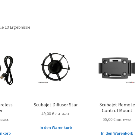
lle 13 Ergebnisse
reless
Scubajet Diffuser Star
Scubajet Remote
er
Control Mount
49,00
€
inkl. MwSt.
55,00
€
. MwSt.
inkl. MwSt.
In den Warenkorb
enkorb
In den Warenkorb