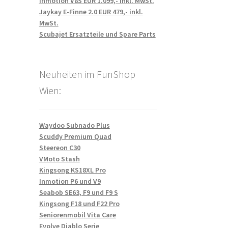
Inmotion V8S EUR 1.099,- inkl. MwSt.
Jaykay E-Finne 2.0 EUR 479,- inkl.
MwSt.
Scubajet Ersatzteile und Spare Parts
Neuheiten im FunShop
Wien:
Waydoo Subnado Plus
Scuddy Premium Quad
Steereon C30
VMoto Stash
Kingsong KS18XL Pro
Inmotion P6 und V9
Seabob SE63, F9 und F9 S
Kingsong F18 und F22 Pro
Seniorenmobil Vita Care
Evolve Diablo Serie