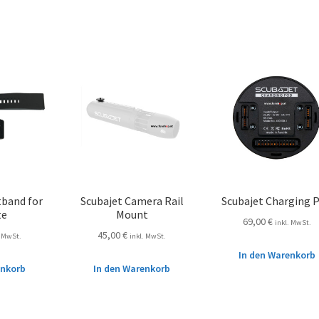
tband for
Scubajet Camera Rail
Scubajet Charging 
te
Mount
69,00
€
inkl. MwSt.
45,00
€
. MwSt.
inkl. MwSt.
In den Warenkorb
enkorb
In den Warenkorb