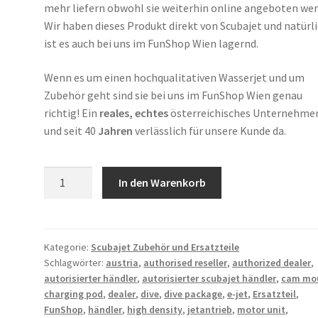
mehr liefern obwohl sie weiterhin online angeboten wer
Wir haben dieses Produkt direkt von Scubajet und natürl
ist es auch bei uns im FunShop Wien lagernd.
Wenn es um einen hochqualitativen Wasserjet und um
Zubehör geht sind sie bei uns im FunShop Wien genau
richtig! Ein
reales, echtes
österreichisches Unternehme
und seit 40
Jahren
verlässlich für unsere Kunde da.
Scubajet
In den Warenkorb
Remote
Control
Mount
Menge
Kategorie:
Scubajet Zubehör und Ersatzteile
Schlagwörter:
austria
,
authorised reseller
,
authorized dealer
,
autorisierter händler
,
autorisierter scubajet händler
,
cam mo
charging pod
,
dealer
,
dive
,
dive package
,
e-jet
,
Ersatzteil
,
FunShop
,
händler
,
high density
,
jetantrieb
,
motor unit
,