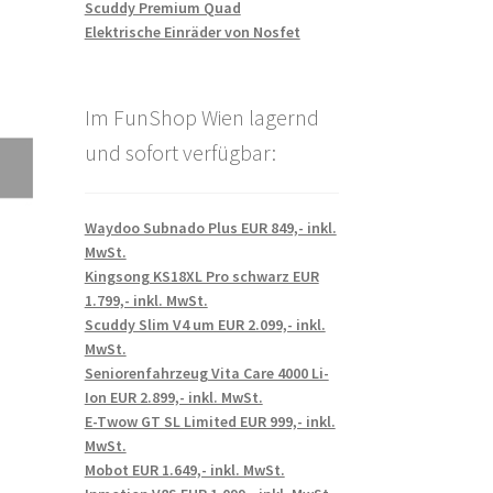
Scuddy Premium Quad
Elektrische Einräder von Nosfet
Im FunShop Wien lagernd
und sofort verfügbar:
Waydoo Subnado Plus EUR 849,- inkl.
MwSt.
Kingsong KS18XL Pro schwarz EUR
1.799,- inkl. MwSt.
Scuddy Slim V4 um EUR 2.099,- inkl.
MwSt.
Seniorenfahrzeug Vita Care 4000 Li-
Ion EUR 2.899,- inkl. MwSt.
E-Twow GT SL Limited EUR 999,- inkl.
MwSt.
Mobot EUR 1.649,- inkl. MwSt.