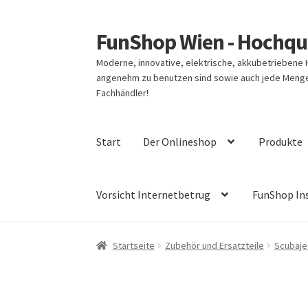
FunShop Wien - Hochqua
Zur
Zum
Navigation
Inhalt
Moderne, innovative, elektrische, akkubetriebene
springen
springen
angenehm zu benutzen sind sowie auch jede Menge 
Fachhändler!
Start
Der Onlineshop
Produkte
Vorsicht Internetbetrug
FunShop In
Startseite
Zubehör und Ersatzteile
Scubaje