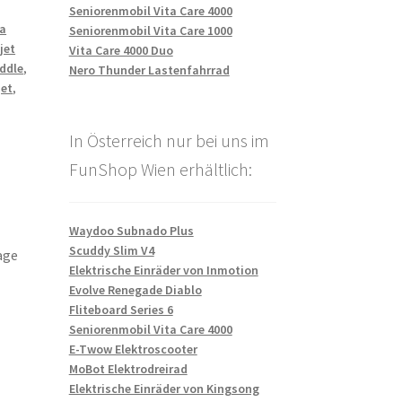
Seniorenmobil Vita Care 4000
a
Seniorenmobil Vita Care 1000
jet
Vita Care 4000 Duo
ddle
,
Nero Thunder Lastenfahrrad
jet
,
In Österreich nur bei uns im
FunShop Wien erhältlich:
Waydoo Subnado Plus
Scuddy Slim V4
age
Elektrische Einräder von Inmotion
Evolve Renegade Diablo
Fliteboard Series 6
Seniorenmobil Vita Care 4000
E-Twow Elektroscooter
MoBot Elektrodreirad
Elektrische Einräder von Kingsong