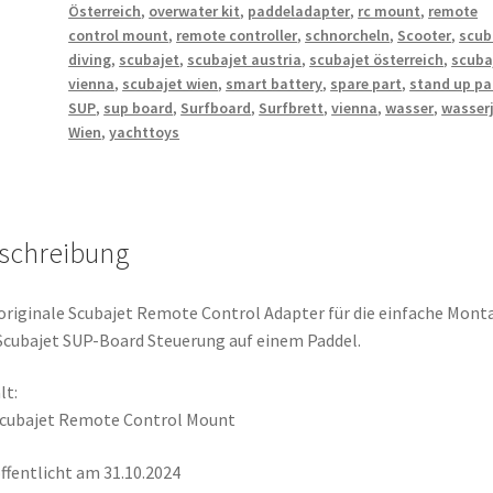
Österreich
,
overwater kit
,
paddeladapter
,
rc mount
,
remote
control mount
,
remote controller
,
schnorcheln
,
Scooter
,
scub
diving
,
scubajet
,
scubajet austria
,
scubajet österreich
,
scuba
vienna
,
scubajet wien
,
smart battery
,
spare part
,
stand up pa
SUP
,
sup board
,
Surfboard
,
Surfbrett
,
vienna
,
wasser
,
wasser
Wien
,
yachttoys
schreibung
originale Scubajet Remote Control Adapter für die einfache Mont
Scubajet SUP-Board Steuerung auf einem Paddel.
lt:
Scubajet Remote Control Mount
ffentlicht am 31.10.2024