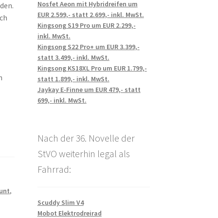
Nosfet Aeon mit Hybridreifen um
den.
EUR 2.599,- statt 2.699,- inkl. MwSt.
ich
Kingsong S19 Pro um EUR 2.299,-
inkl. MwSt.
Kingsong S22 Pro+ um EUR 3.399,-
statt 3.499,- inkl. MwSt.
Kingsong KS18XL Pro um EUR 1.799,-
n
statt 1.899,- inkl. MwSt.
Jaykay E-Finne um EUR 479,- statt
699,- inkl. MwSt.
Nach der 36. Novelle der
StVO weiterhin legal als
Fahrrad:
unt
,
Scuddy Slim V4
Mobot Elektrodreirad