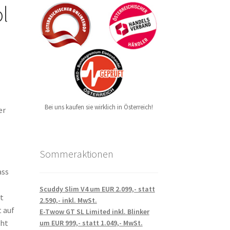
l
Bei uns kaufen sie wirklich in Österreich!
er
Sommeraktionen
ass
Scuddy Slim V4 um EUR 2.099,- statt
it
2.590,- inkl. MwSt.
 auf
E-Twow GT SL Limited inkl. Blinker
cht
um EUR 999,- statt 1.049,- MwSt.