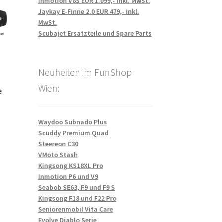
Inmotion V8S EUR 1.099,- inkl. MwSt.
Jaykay E-Finne 2.0 EUR 479,- inkl.
MwSt.
Scubajet Ersatzteile und Spare Parts
Neuheiten im FunShop
Wien:
e
Waydoo Subnado Plus
Scuddy Premium Quad
Steereon C30
VMoto Stash
Kingsong KS18XL Pro
Inmotion P6 und V9
Seabob SE63, F9 und F9 S
Kingsong F18 und F22 Pro
Seniorenmobil Vita Care
Evolve Diablo Serie