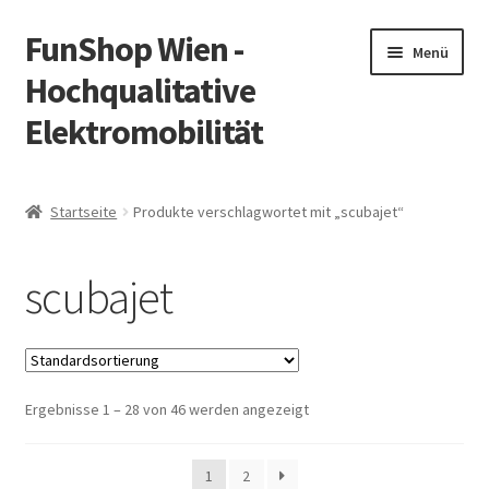
FunShop Wien -
Zur
Zum
Menü
Navigation
Inhalt
Hochqualitative
springen
springen
Elektromobilität
Unterm
Zum Onlineshop
öffnen
Startseite
Produkte verschlagwortet mit „scubajet“
Unterm
Informationen zur Rechtslage in Österreich
öffnen
scubajet
Unterm
Vorsicht Internetbetrug
öffnen
Unterm
Über FunShop
öffnen
Ergebnisse 1 – 28 von 46 werden angezeigt
Impressum
Zum Onlineshop in der Web Version
1
2