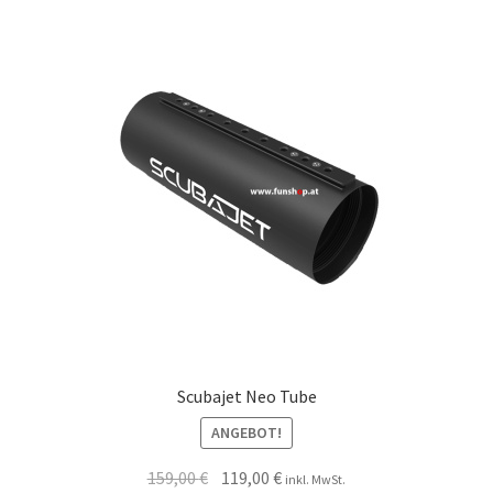
Scubajet Neo Tube
ANGEBOT!
159,00
€
119,00
€
inkl. MwSt.