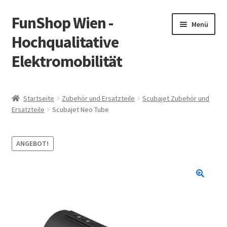
FunShop Wien -
Zur
Zum
Menü
Navigation
Inhalt
Hochqualitative
springen
springen
Elektromobilität
Unterm
Zum Onlineshop
öffnen
Startseite
Zubehör und Ersatzteile
Scubajet Zubehör und
Unterm
Ersatzteile
Scubajet Neo Tube
Informationen zur Rechtslage in Österreich
öffnen
Unterm
Vorsicht Internetbetrug
ANGEBOT!
öffnen
Unterm
Über FunShop
öffnen
Impressum
Zum Onlineshop in der Web Version