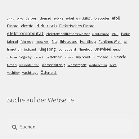
efoil
e-bike
E-Scooter
Carbon
dreirad
e-foil
akku
bike
e-mobilität
elektrisch
Einrad
Elektrisches Einrad
electric
elektromobilität
euc
elektromobilität am wasser
Evolve
elektroquad
FunShop
fliteboard
fahrrad
fahrzeug
flite
FunShop Wien
Firewheel
GT
Kingsong
Onewheel
Ninebot
Inmotion
Longboard
quad
jetboard
Unicycle
Segway
Surfboard
Skateboard
sup board
schnee
serie 2
spass
wassersport
urban
Wasserfahrzeug
Wien
wasserfahrrad
weihnachten
Österreich
yachttoys
yachttoy
Suche auf der Webseite
Suchen
nach: