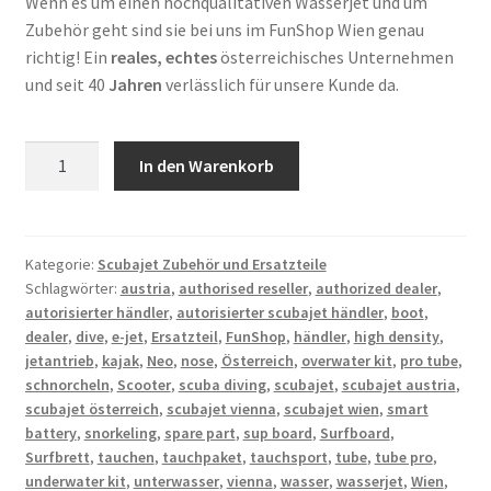
Wenn es um einen hochqualitativen Wasserjet und um
Zubehör geht sind sie bei uns im FunShop Wien genau
richtig! Ein
reales, echtes
österreichisches Unternehmen
und seit 40
Jahren
verlässlich für unsere Kunde da.
Scubajet
In den Warenkorb
Neo
Tube
Menge
Kategorie:
Scubajet Zubehör und Ersatzteile
Schlagwörter:
austria
,
authorised reseller
,
authorized dealer
,
autorisierter händler
,
autorisierter scubajet händler
,
boot
,
dealer
,
dive
,
e-jet
,
Ersatzteil
,
FunShop
,
händler
,
high density
,
jetantrieb
,
kajak
,
Neo
,
nose
,
Österreich
,
overwater kit
,
pro tube
,
schnorcheln
,
Scooter
,
scuba diving
,
scubajet
,
scubajet austria
,
scubajet österreich
,
scubajet vienna
,
scubajet wien
,
smart
battery
,
snorkeling
,
spare part
,
sup board
,
Surfboard
,
Surfbrett
,
tauchen
,
tauchpaket
,
tauchsport
,
tube
,
tube pro
,
underwater kit
,
unterwasser
,
vienna
,
wasser
,
wasserjet
,
Wien
,