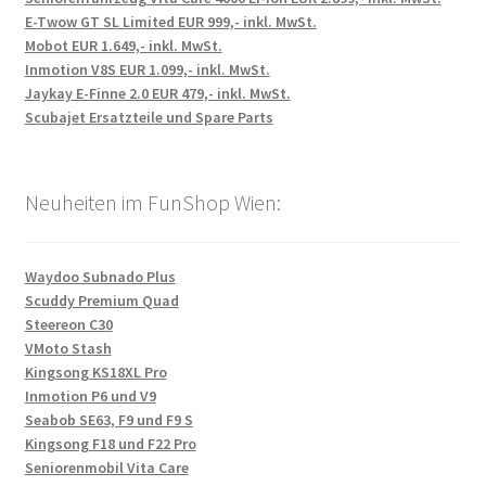
E-Twow GT SL Limited EUR 999,- inkl. MwSt.
Mobot EUR 1.649,- inkl. MwSt.
Inmotion V8S EUR 1.099,- inkl. MwSt.
Jaykay E-Finne 2.0 EUR 479,- inkl. MwSt.
Scubajet Ersatzteile und Spare Parts
Neuheiten im FunShop Wien:
Waydoo Subnado Plus
Scuddy Premium Quad
Steereon C30
VMoto Stash
Kingsong KS18XL Pro
Inmotion P6 und V9
Seabob SE63, F9 und F9 S
Kingsong F18 und F22 Pro
Seniorenmobil Vita Care