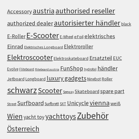
authorised reseller
austria
Accessory
autorisierter händler
authorized dealer
black
E-Scooter
elektrisches
E-Roller
eFoil
E-Wheel
Einrad
Elektroroller
Elektrisches Longboard
Elektroscooter
Ersatzteil
EUC
Elektroskateboard
FunShop
händler
Evolve
Fliteboard
hydrofoil
fliteboard austria
luxury gadgets
Jetboard
Longboard
Roller
Ninebot
schwarz
Scooter
spare part
Skateboard
Segway
vienna
Surfboard
Unicycle
weiß
Surfbrett
SXT
Street
Zubehör
Wien
yachttoys
yacht toy
Österreich