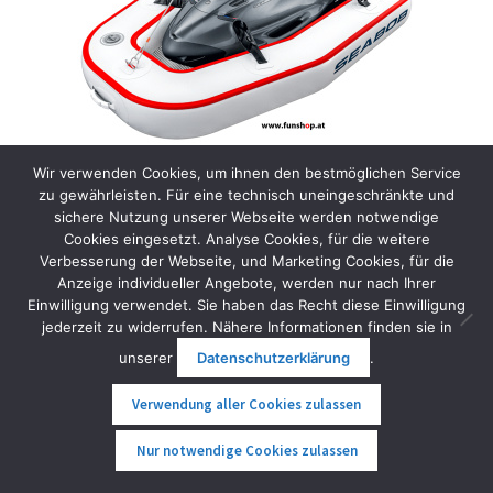
Wir verwenden Cookies, um ihnen den bestmöglichen Service
zu gewährleisten. Für eine technisch uneingeschränkte und
sichere Nutzung unserer Webseite werden notwendige
Seabob Lifting Dock
Cookies eingesetzt. Analyse Cookies, für die weitere
1.199,00
€
inkl. MwSt.
Verbesserung der Webseite, und Marketing Cookies, für die
Anzeige individueller Angebote, werden nur nach Ihrer
Einwilligung verwendet. Sie haben das Recht diese Einwilligung
In den Warenkorb
jederzeit zu widerrufen. Nähere Informationen finden sie in
unserer
Datenschutzerklärung
.
Verwendung aller Cookies zulassen
0
Nur notwendige Cookies zulassen
Suche
Suche