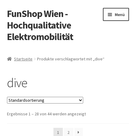
FunShop Wien -
Zur
Zum
Menü
Navigation
Inhalt
Hochqualitative
springen
springen
Elektromobilität
Unterm
Zum Onlineshop
öffnen
Startseite
Produkte verschlagwortet mit „dive“
Unterm
Informationen zur Rechtslage in Österreich
öffnen
dive
Unterm
Vorsicht Internetbetrug
öffnen
Unterm
Über FunShop
öffnen
Ergebnisse 1 – 28 von 44 werden angezeigt
Impressum
Zum Onlineshop in der Web Version
1
2