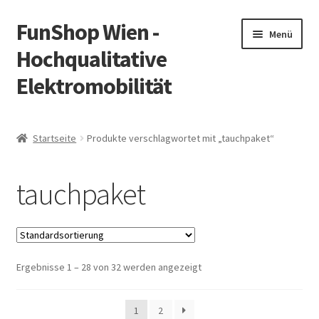
FunShop Wien -
Zur
Zum
Menü
Navigation
Inhalt
Hochqualitative
springen
springen
Elektromobilität
Unterm
Zum Onlineshop
öffnen
Startseite
Produkte verschlagwortet mit „tauchpaket“
Unterm
Informationen zur Rechtslage in Österreich
öffnen
tauchpaket
Unterm
Vorsicht Internetbetrug
öffnen
Unterm
Über FunShop
öffnen
Ergebnisse 1 – 28 von 32 werden angezeigt
Impressum
Zum Onlineshop in der Web Version
1
2